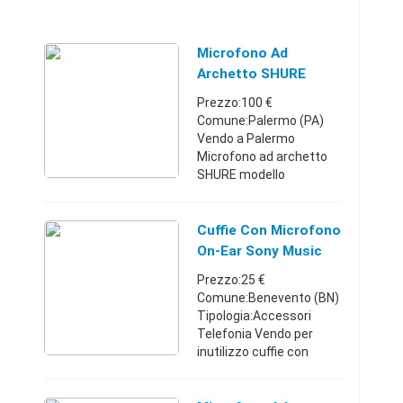
Microfono Ad
Archetto SHURE
WH20QTR
Prezzo:100 €
Comune:Palermo (PA)
Vendo a Palermo
Microfono ad archetto
SHURE modello
WH20QTR per broadcast
e applicazioni
professionali. Capsula:
Cuffie Con Microfono
Dinamica; Polare:
On-Ear Sony Music
Cardioide; Risposta: 50-
Lover's Kit
Prezzo:25 €
15,000 Hz; S ...
Comune:Benevento (BN)
Tipologia:Accessori
Telefonia Vendo per
inutilizzo cuffie con
microfono on-ear Sony
Music Lover's Kit MK200,