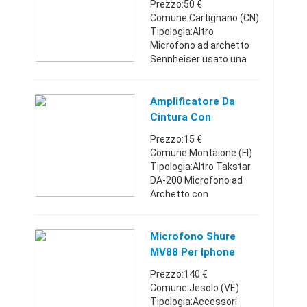
Prezzo:50 €
Comune:Cartignano (CN)
Tipologia:Altro
Microfono ad archetto
Sennheiser usato una
ventina di volte, vendo
per inutilizzo. Si tratta di
un microfono tipo
Amplificatore Da
cardioide a
Cintura Con
condensatore con cui si
Microfono Ad
Prezzo:15 €
...
Archetto - Toscana
Comune:Montaione (FI)
Tipologia:Altro Takstar
DA-200 Microfono ad
Archetto con
Amplificatore da cintura.
È un compatto
amplificatore completo
Microfono Shure
di potente altoparlante e
MV88 Per Iphone
dotato di propria ci ...
Prezzo:140 €
Comune:Jesolo (VE)
Tipologia:Accessori