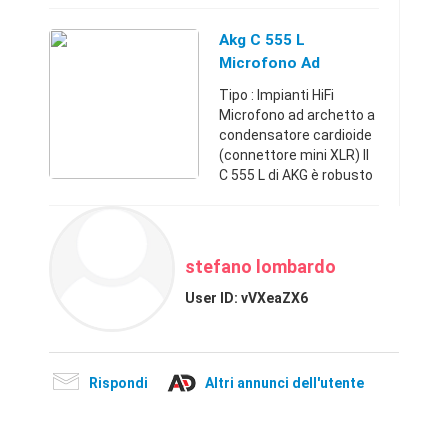
ascoltare musica o
effettuare e rispondere
Akg C 555 L
a chiamate. Usate poco
Microfono Ad
ed ...
Archetto A
Tipo : Impianti HiFi
Condensatore
Microfono ad archetto a
condensatore cardioide
(connettore mini XLR) Il
C 555 L di AKG è robusto
estremamente facile da
usare, ed offre un
notevole rapporto
qualità prezzo. Il C 5 ...
stefano lombardo
User ID:
vVXeaZX6
Rispondi
Altri annunci dell'utente