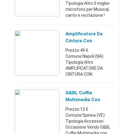
Tipologia:Altro Il miglior
microfono per Musical,
canto e recitazione !
Microfono di tipo
Cardioide (Direzionale)
ESENTE da feedback
Amplificatore Da
Braccetto a snodo per
Cintura Con
miglior posiz ...
Microfono Ad
Prezzo:49 €
Archetto
Comune:Napoli (NA)
Tipologia:Altro
AMPLIFICATORE DA
CINTURA CON
MICROFONO AD
ARCHETTO 25W BIANCO
CON RICAMBIO Piccolo,
G&BL Cuffie
compatto ma di
Multimedia Con
straordinaria potenza
Microfono Ad
Prezzo:12 €
grazie ai componenti di
Archetto
Comune:Spinea (VE)
alta qua ...
Tipologia:Accessori
Occasione Vendo G&BL
Cuffie Multimedia con