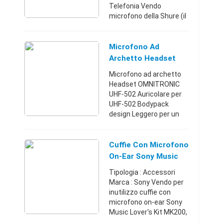
Telefonia Vendo
microfono della Shure (il
massimo della qualita
che si possa trovare) per
Iphone con presa
Microfono Ad
lightning, esiste l'app
Archetto Headset
shure motiv per g ...
OMNITRONIC UHF-
Microfono ad archetto
502
Headset OMNITRONIC
UHF-502 Auricolare per
UHF-502 Bodypack
design Leggero per un
ottimale comfort di chi li
indossa unilaterale, cavo
cavo di Collegamento
Cuffie Con Microfono
con 3-pin mini XLR plug ...
On-Ear Sony Music
Lover's Kit MK200
Tipologia : Accessori
Value Pack
Marca : Sony Vendo per
inutilizzo cuffie con
microfono on-ear Sony
Music Lover's Kit MK200,
che permettono di