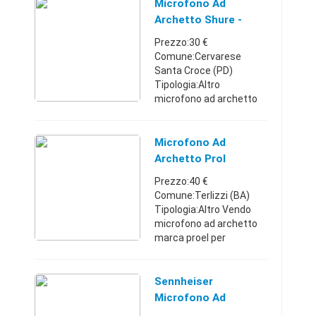
che permettono di
Microfono Ad
ascoltare musica o
Archetto Shure -
effettuare e rispond ...
Veneto
Prezzo:30 €
Comune:Cervarese
Santa Croce (PD)
Tipologia:Altro
microfono ad archetto
shure completo di
valigetta in perfetto
stato per vittorio
Microfono Ad
3334501165Veneto3334
Archetto Prol
50116530 €
Prezzo:40 €
Comune:Terlizzi (BA)
Tipologia:Altro Vendo
microfono ad archetto
marca proel per
inutilizzoPuglia3921661
74940 €
Sennheiser
Microfono Ad
Archetto ME 3 Ew