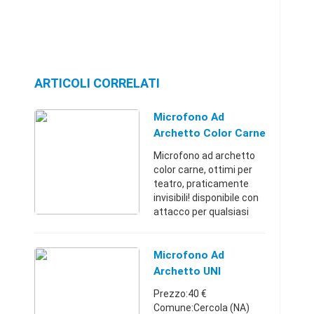
ARTICOLI CORRELATI
Microfono Ad
Archetto Color Carne
Head Set Per
Microfono ad archetto
Radiomicrofoni
color carne, ottimi per
teatro, praticamente
invisibili! disponibile con
attacco per qualsiasi
sistema radiomicrofono.
nuovi!Napoli
(Napoli)+393804613071
Microfono Ad
25 €
Archetto UNI
Prezzo:40 €
Comune:Cercola (NA)