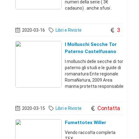
numeri della serie ( 3€
cadauno) . anche sfusi .
disponibili anche prima
edizione, edizione gazzetta e
molti altri manga . spedisco
3
2020-03-16
Libri e Riviste
in tutta italia ( nel caso,
costo spedizi
I Molluschi Secche Tor
Paterno Castelfusano
2009
I molluschi delle secche di tor
paterno gli studi e le guide di
romanatura Ente regionale
RomaNatura, 2009 Area
marina protetta responsabile
collana Francesca d'Angelo
responsabile scienntifico
Luca marini coordinamento
Contatta
2020-03-15
Libri e Riviste
Beatrice sanfilippo illustrazi
Fumettotex Willer
Vendo raccolta completa
TEX