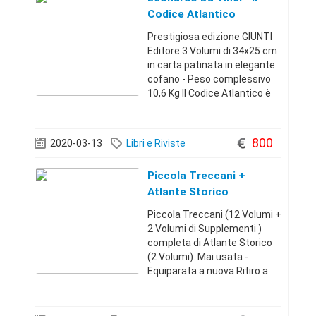
Codice Atlantico
Prestigiosa edizione GIUNTI
Editore 3 Volumi di 34x25 cm
in carta patinata in elegante
cofano - Peso complessivo
10,6 Kg Il Codice Atlantico è
un'ampia raccolta dei fogli
leonardiani. L'opera abbraccia
l'intera carriera di Leonardo,
800
2020-03-13
Libri e Riviste
per un periodo di
Piccola Treccani +
Atlante Storico
Piccola Treccani (12 Volumi +
2 Volumi di Supplementi )
completa di Atlante Storico
(2 Volumi). Mai usata -
Equiparata a nuova Ritiro a
domicilio+393480808429800