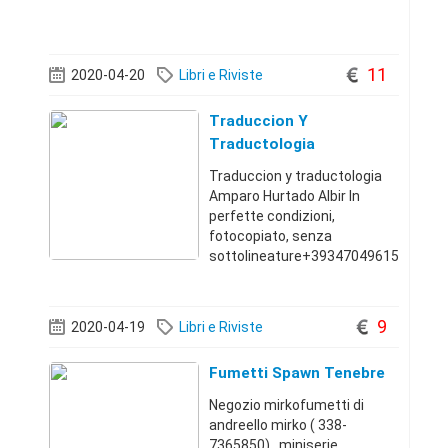
11
2020-04-20
Libri e Riviste
Traduccion Y
Traductologia
Traduccion y traductologia
Amparo Hurtado Albir In
perfette condizioni,
fotocopiato, senza
sottolineature+39347049615
011
9
2020-04-19
Libri e Riviste
Fumetti Spawn Tenebre
Negozio mirkofumetti di
andreello mirko ( 338-
7365850) . miniserie