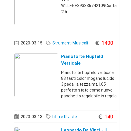
WILLER+393336742109Conta
tta
1400
2020-03-15
Strumenti Musicali
Pianoforte Hupfeld
Verticale
Pianoforte hupfeld verticale
88 tasti color mogano lucido
3 pedali altezza mt.1,05
perfetto stato come nuovo
panchetto regolabile in regalo
€.1400
trattabili+393289574792
1400
140
2020-03-13
Libri e Riviste
Leonardo Da Vinci - Il