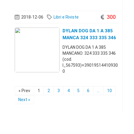
carico)+393888998672 15
300
2018-12-06
Libri e Riviste
DYLAN DOG DA 1 A 385
MANCA 324 333 335 346
DYLAN DOG DA 1 A 385
MANCANO: 324 333 335 346
(cod.
I_567593)+39019514410930
0
« Prev
1
2
3
4
5
6
...
10
Next »