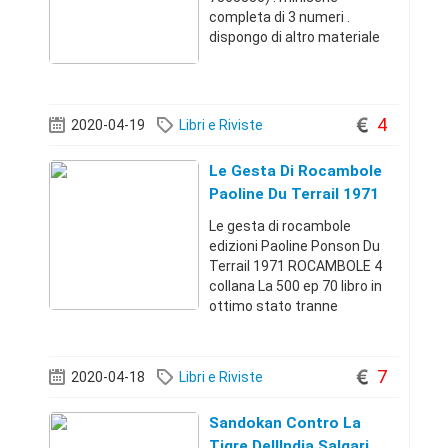
completa di 3 numeri .
dispongo di altro materiale
riguardante spawn . spedisco
in tutta italia .+39338-
73658509
4
2020-04-19
Libri e Riviste
Le Gesta Di Rocambole
Paoline Du Terrail 1971
Le gesta di rocambole
edizioni Paoline Ponson Du
Terrail 1971 ROCAMBOLE 4
collana La 500 ep 70 libro in
ottimo stato tranne
ingiallitura del tempo
versione dal francese e
riduzione di Mario Sgarbossa
7
2020-04-18
Libri e Riviste
illustrazioni di Otello PERAZZI
Posso spedire o ri
Sandokan Contro La
Tigre DellIndia Salgari