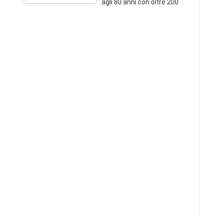
agli 80 anni con oltre 200
illustrazioni di Oppio Ugo
Mursia editore Milano collana
piccole strenne 5 1961, pagg
198 divagazioni