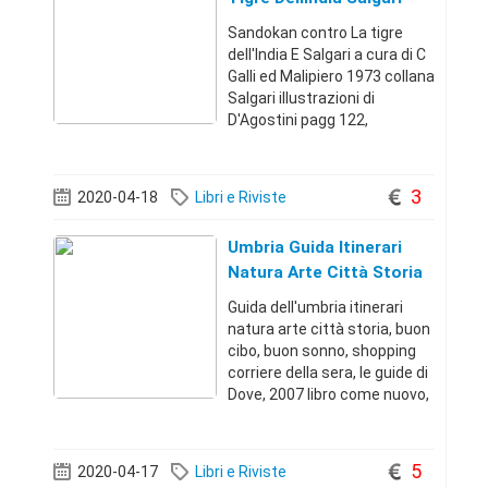
1973
Sandokan contro La tigre
dell'India E Salgari a cura di C
Galli ed Malipiero 1973 collana
Salgari illustrazioni di
D'Agostini pagg 122,
copertina cartonata e
sovracopertina libro in ottime
condizioni, pagine ingiallite
3
2020-04-18
Libri e Riviste
dal tempo, copertina in carta
u
Umbria Guida Itinerari
Natura Arte Città Storia
Guida dell'umbria itinerari
natura arte città storia, buon
cibo, buon sonno, shopping
corriere della sera, le guide di
Dove, 2007 libro come nuovo,
pagg 257 illustrazioni e
fotografie a colori Posso
spedire o ritiro a riano o roma
5
2020-04-17
Libri e Riviste
Ho molte altre guid