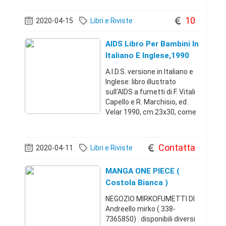
10
2020-04-15
Libri e Riviste
AIDS Libro Per Bambini In
Italiano E Inglese,1990
A.I.D.S. versione in Italiano e
Inglese: libro illustrato
sull'AIDS a fumetti di F. Vitali
Capello e R. Marchisio, ed.
Velar 1990, cm.23x30, come
nuovo vendo euro 10.
Eventuale spedizione con
piego libri euro 2. cell.
Contatta
2020-04-11
Libri e Riviste
3466862389+393466862389
10
MANGA ONE PIECE (
Costola Bianca )
NEGOZIO MIRKOFUMETTI DI
Andreello mirko ( 338-
7365850) . disponibili diversi