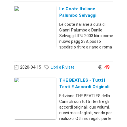
Le Coste Italiane
Palumbo Selvaggi
Biodiversità 2003
Le coste italiane a cura di
Gianni Palumbo e Danilo
Selvaggi LIPU 2003 libro come
nuovo pagg 238, posso
spedire o ritiro a riano o roma
Osservatorio sulla
Biodiversità. Scritto a più
mani e curato da Gianni
49
2020-04-15
Libri e Riviste
Palumbo e Danilo Selvaggi,
questo primo vol
THE BEATLES - Tutti I
Testi E Accordi Originali
Edizione Carisch
Edizione THE BEATLES della
Carisch con tutti i testi e gli
accordi originali, due volumi,
nuovi mai sfogliati, vendo per
realizzo. Ottimo regalo per le
feste! Astenersi non