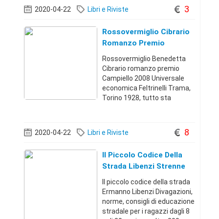
riportato è
3
2020-04-22
Libri e Riviste
intrattabile.+3934833517895
00
Rossovermiglio Cibrario
Romanzo Premio
Campiello
Rossovermiglio Benedetta
Cibrario romanzo premio
Campiello 2008 Universale
economica Feltrinelli Trama,
Torino 1928, tutto sta
cambiando, confine tra realtà
e apparenza, torto e ragione,
talmente sottile che è quasi
8
2020-04-22
Libri e Riviste
impercettibile... Libro come
nuovo
Il Piccolo Codice Della
Strada Libenzi Strenne
1961
Il piccolo codice della strada
Ermanno Libenzi Divagazioni,
norme, consigli di educazione
stradale per i ragazzi dagli 8