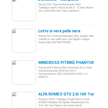
Prezzo:25 € Comune:Boscoreale (NA)
Tipologia:Giochi Fascia di età:0 - 12 mesi Nuovo
mai usato della Alco Toys azienda it ...
Letto in vera pelle nera
Prezzo:50 € Comune:Modugno (BA) vendesi letto
rivestito in vera pelle nera, con doghe in legno,
buono stato (NO MATERASS ...
MINICROSS PITBIKE PHANTOM 14/12 
Prezzo:645 € Marca:Nox Cilindrata:50 cc Anno
immatricolazione:2018 Km:Km 0
Comune:Sassari (SS) GARANZIA FINO A 5
ANNI DI ...
ALFA ROMEO GTV 2.0i 16V Twin Spark
Prezzo:2.900 € Tipologia:Coupé Marca:ALFA
ROMEO Modello:Gtv/Spider Allestimento:Gtv
2.0i 16V Twin Spark cat Carburante:B ...