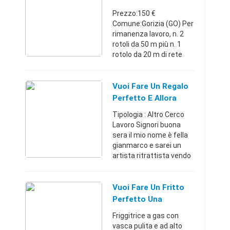
UNIVERSITA' ideale come
O Recinzione Orto
Prezzo:150 €
punto d'app ...
Comune:Gorizia (GO) Per
rimanenza lavoro, n. 2
rotoli da 50 m più n. 1
rotolo da 20 m di rete
pastorale alta 130 cm.
La rete, di marca
BEKAERT ha la maglia
Vuoi Fare Un Regalo
differenziata, più stretta
Perfetto E Allora
in b ...
Contatta Me....
Tipologia : Altro Cerco
Lavoro Signori buona
sera il mio nome è fella
gianmarco e sarei un
artista ritrattista vendo
anche disegni ritratti in
tutta italia....qualificato
diplomato...con la
Vuoi Fare Un Fritto
conoscenza ...
Perfetto Una
Friggitrice Super
Friggitrice a gas con
vasca pulita e ad alto