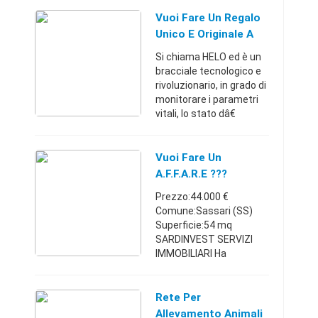
specializzato
allevamento caprino,
Vuoi Fare Un Regalo
con utilizzo mezzi
Unico E Originale A
agricoli e carro unife ...
Chi Vuoi Bene ?
Si chiama HELO ed è un
bracciale tecnologico e
rivoluzionario, in grado di
monitorare i parametri
vitali, lo stato dâ€
(TM)animo ed elabora
un controllo sanitario
completo. Helo è
Vuoi Fare Un
costituito da pietre ...
A.f.f.a.r.e ???
Prezzo:44.000 €
Comune:Sassari (SS)
Superficie:54 mq
SARDINVEST SERVIZI
IMMOBILIARI Ha
selezionato per voi A
pochi passi dalla
centralissima e
Rete Per
richiestissima PIAZZA
Allevamento Animali