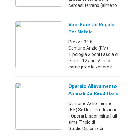
cercasi terreno (almeno
tre-quattro ettari) con
annesse stalle (o
possibilità di
Vuoi Fare Un Regalo
realizzazione di
Per Natale
strutture cope ...
Prezzo:30 €
Comune:Anzio (RM)
Tipologia:Giochi Fascia di
età:6 - 12 anni Vendo
come potete vedere il
gioco per bambini da 5
anni in poi, praticamente
pari nuovo. E stato
Operaio Allevamento
aperto per provarlo , poi
Animali Da Redditto E
rime ...
Casaro
Comune:Vallio Terme
(BS) Settore:Produzione
- Operai Disponibilità:Full
time Titolo di
Studio:Diploma di
Maturita' Italiano