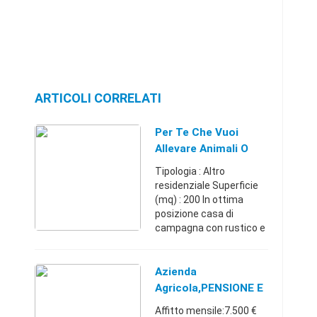
ARTICOLI CORRELATI
Per Te Che Vuoi
Allevare Animali O
Creare Un
Tipologia : Altro
Agriturismo !
residenziale Superficie
(mq) : 200 In ottima
posizione casa di
campagna con rustico e
terreno di circa 3500 mq.
con possibilita' di
richiederne
Azienda
ulteriormente, per te che
Agricola,PENSIONE E
vuoi un agri ...
ALLEVAMENTO
Affitto mensile:7.500 €