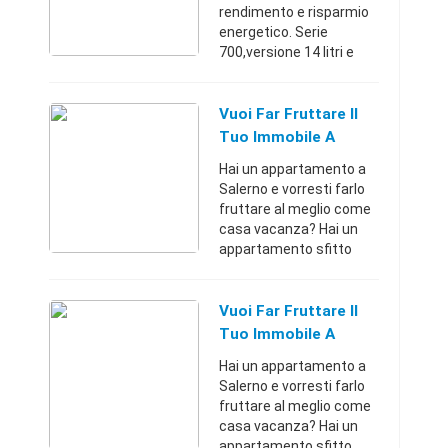
rendimento e risparmio
energetico. Serie
700,versione 14 litri e
14+14 oppure 20 litri e
20+20Ricengo
(Cremona)+3933347617
Vuoi Far Fruttare Il
85Contatta
Tuo Immobile A
Salerno?
Hai un appartamento a
Salerno e vorresti farlo
fruttare al meglio come
casa vacanza? Hai un
appartamento sfitto
perchè hai paura che
non ti vengano pagate le
mensilità? Hai un
Vuoi Far Fruttare Il
appartamento adatto ad
Tuo Immobile A
u ...
Salerno? - Salerno
Hai un appartamento a
(Salerno)
Salerno e vorresti farlo
fruttare al meglio come
casa vacanza? Hai un
appartamento sfitto