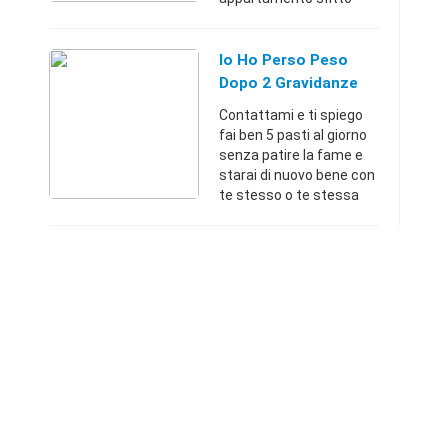
perchè hai paura che
non ti vengano pagate le
mensilità? Hai un
Io Ho Perso Peso
appartamento adatto ad
Dopo 2 Gravidanze
u ...
Tu Cosa Vuoi Fare?
Contattami e ti spiego
fai ben 5 pasti al giorno
senza patire la fame e
starai di nuovo bene con
te stesso o te stessa
3383356433 sono anche
su whatsappVerbania
(Verbania)+3933833564
33Contatta