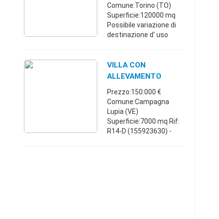
ANIMALI
Comune:Torino (TO)
Superficie:120000 mq
Possibile variazione di
destinazione d' uso
(PENSIONE E
ALLEVAMENTO ANIMALI)
DATI ASSALCO
VILLA CON
DISPONIBILI Trend di
ALLEVAMENTO
crescita in alcuni dei pr ...
ANIMALI
Prezzo:150.000 €
Comune:Campagna
Lupia (VE)
Superficie:7000 mq Rif:
R14-D (155923630) -
CAMPAGNA LUPIA -
Vendesi proprietà tra
Campagna Lupia e
Lughetto in zona
immersa nel verde. La
proprietà è costi ...