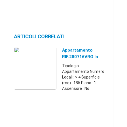
ARTICOLI CORRELATI
Appartamento
RIF.280716VRG In
Vendita A Amantea
Tipologia :
(CS)
Appartamento Numero
Locali : > 4 Superficie
(mq) : 185 Piano : 1
Ascensore : No
Box/Posto auto : No Nel
Centro Storico
proponiamo
appartamento al piano
primo composto da:
ingresso-corri ...