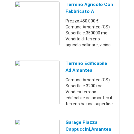
seminterrato con
Terreno Agricolo Con
ingresso indipendente,
Fabbricato A
composto ...
Amantea
Prezzo:450.000 €
Comune:Amantea (CS)
Superficie:350000 mq
Vendita di terreno
agricolo collinare, vicino
mare ed paese, con
annessa casa padronale
di ampia metratura da
Terreno Edificabile
ristrutturare. Vuoi
Ad Amantea
costruire la ...
Comune:Amantea (CS)
Superficie:3200 mq
Vendesi terreno
edificabile ad amantea il
terreno ha una superfice
di 3200 metri quadri in
forma rettangolare si
vende sia come unico
Garage Piazza
pezzo oppure a lotti da
Cappuccini,Amantea
def ...