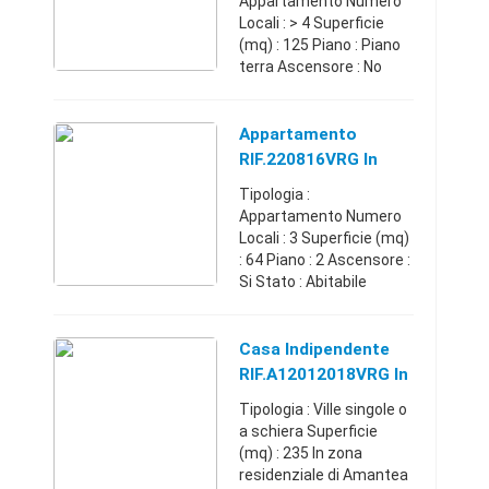
Appartamento Numero
Locali : > 4 Superficie
(mq) : 125 Piano : Piano
terra Ascensore : No
Stato : Abitabile
Box/Posto auto : No
Intero Fabbricato nel
Appartamento
Centro Storico su tre
RIF.220816VRG In
piani con sca ...
Vendita A Amantea
Tipologia :
(CS)
Appartamento Numero
Locali : 3 Superficie (mq)
: 64 Piano : 2 Ascensore :
Si Stato : Abitabile
Box/Posto auto : No Ad
un passo da Piazza
Cappuccini, proponiamo
Casa Indipendente
appartamento al piano
RIF.A12012018VRG In
second ...
Vendita A Amantea
Tipologia : Ville singole o
(CS)
a schiera Superficie
(mq) : 235 In zona
residenziale di Amantea