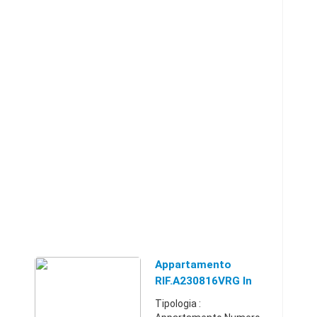
Appartamento
RIF.A230816VRG In
Vendita A Amantea
Tipologia :
(CS)