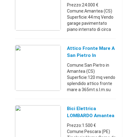
Prezzo:24.000 €
Comune:Amantea (CS)
Superficie:44 mq Vendo
garage pavimentato
piano interrato di circa
44 mq con doppio
accesso, carrabile e
pedonale in ottime
Attico Fronte Mare A
condizioni in posizione
San Pietro In
centralissima Ca ...
Amantea
Comune:San Pietro in
Amantea (CS)
Superficie:120 mq vendo
splendido attico fronte
mare a 365mt.s.l.m.su
palazzetto d'epoca
completamente
ristrutturato arredato
Bici Elettrica
con mobili d'antiquariato
LOMBARDO Amantea
e mobili su mi ...
2.0 Speed 45km/h
Prezzo:1.500 €
Comune:Pescara (PE)