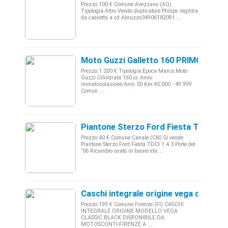
Prezzo:100 € Comune:Avezzano (AQ)
Tipologia:Altro Vendo duplicatore Philips registra
da cassetta a cd Abruzzo34906182091 ...
Moto Guzzi Galletto 160 PRIMO TIPO
Prezzo:1.200 € Tipologia:Epoca Marca:Moto
Guzzi Cilindrata:160 cc Anno
immatricolazione:Anni 50 Km:45.000 - 49.999
Comun ...
Piantone Sterzo Ford Fiesta TDCI 1.4
Prezzo:40 € Comune:Canale (CN) Si vende
Piantone Sterzo Ford Fiesta TDCI 1.4 3 Porte del
'06 Ricambio usato in buono sta ...
Caschi integrale origine vega classic 
Prezzo:199 € Comune:Firenze (FI) CASCHI
INTEGRALE ORIGINE MODELLO VEGA
CLASSIC BLACK DISPONIBILE DA
MOTOSCONTI-FIRENZE A ...