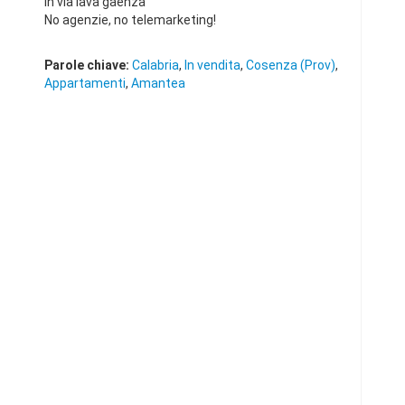
in via lava gaenza
No agenzie, no telemarketing!
Parole chiave:
Calabria
,
In vendita
,
Cosenza (Prov)
,
Appartamenti
,
Amantea