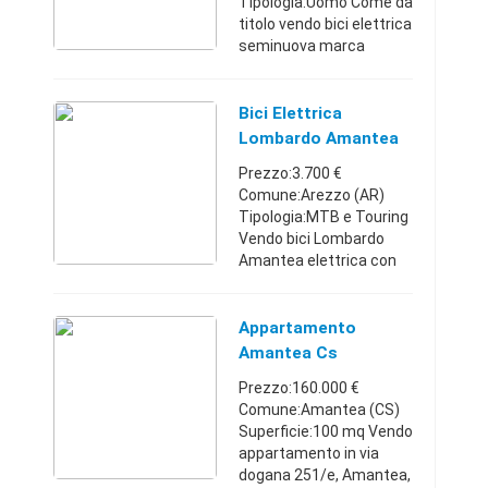
Tipologia:Uomo Come da
titolo vendo bici elettrica
seminuova marca
Lombardo Amantea 2.0
speed city evolution. Ha
percorso circa 1500 km.
Bici Elettrica
Tecnicamente é tra le
Lombardo Amantea
più pe ...
Full Optional
Prezzo:3.700 €
Comune:Arezzo (AR)
Tipologia:MTB e Touring
Vendo bici Lombardo
Amantea elettrica con
motore da 350w e
velocità max 45km Nella
bicicletta sono stati
Appartamento
eseguiti tantissimi
Amantea Cs
lavoro per render ...
Prezzo:160.000 €
Comune:Amantea (CS)
Superficie:100 mq Vendo
appartamento in via
dogana 251/e, Amantea,