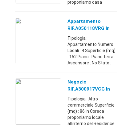
proponiamo casa
indipendente a due piani
e divisibile in due
appartamenti con
Appartamento
soffitta di ca 67 mq,
RIF.A050118VRG In
cantina ...
Vendita A Amantea
Tipologia :
(CS)
Appartamento Numero
Locali : 4 Superficie (mq)
: 152 Piano : Piano terra
Ascensore : No Stato :
Abitabile Box/Posto
auto : Box Nel centro di
Amantea a pochi passi
Negozio
dal mare proponiamo
RIF.A300917VCG In
appar ...
Vendita A Amantea
Tipologia : Altro
(CS)
commerciale Superficie
(mq) : 86 In Coreca
proponiamo locale
allinterno del Residence
La Formichella adibito ad
appartamento al piano