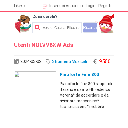
Likesx
Inserisci Annuncio
Login
Register
Cosa cerchi?
Utenti NOLVV8XW Ads
9500
2024-03-02
Strumenti Musicali
Pinoforte Fine 800
Pianoforte fine 800 stupendo
italiano e usato.F.lli Federico
Verona* da accordare e da
rivisitare meccanica*
tastiera avorio* mobbile
ottime condizioni stupendo*
valore mercato 9.500
accettiamo offertetel. 351