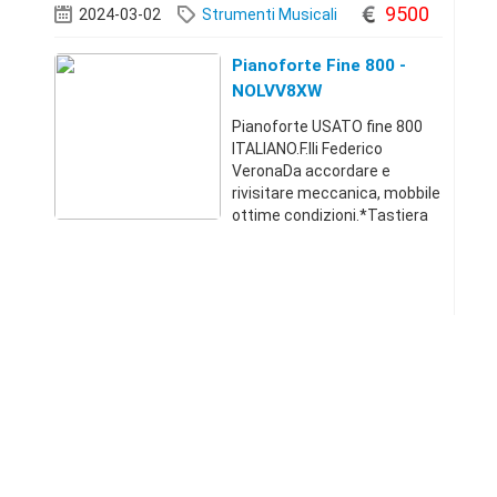
6489158
9500
2024-03-02
Strumenti Musicali
Pianoforte Fine 800 -
NOLVV8XW
Pianoforte USATO fine 800
ITALIANO.F.lli Federico
VeronaDa accordare e
rivisitare meccanica, mobbile
ottime condizioni.*Tastiera
Avorio*Accettiamo offerte
prezzo mercato £9.500tel
3516489158