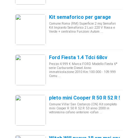
Kit semaforico per garage
Comune:Roma (RM) Superficie:2 mq Semafori
Kit Impianto Semaforico 2 Luci 220 V Rossa e
Verde + centralina Funzioni Autom ...
Ford Fiesta 1.4 Tdci 68cv
Prezzo:4.999 € Marca:FORD Modello:Fiesta 6ª
serie Carburante:Diesel Anno
immatricolazione:2010 Km:100.000 - 109.999
Comu ...
pleto mini Cooper R 50 R 52 R 53
Comune:Villar San Costanzo (CN) Kit completo
mini Cooper R 50 R 52 R 53 anno 2000 in
vetroresina cofano anteriore -cofan ...