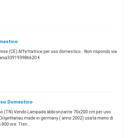
omestico
se (CE) Affettatrice per uso domestico... Non rispondo via
pania339193986620 €
Uso Domestico
no (TN) Vendo Lampada abbronzante 70x200 cm per uso
riginHanau made in germany ( anno 2002) usata meno di
800 ore. Tren ...