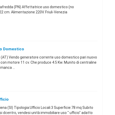
fredda (PN) Affettatrice uso domestico (no
22 cm. Alimentazione 220V. Friuli-Venezia
so Domestico
 (AT) Vendo generatore corrente uso domestico pari nuovo
on motore 11 cv. Che produce 4.5 Kw. Munito di centraline
manca ...
ficio
a (SI) Tipologia:Ufficio Locali:3 Superficie:78 mq Subito
si dcentro, vendesi unità immobiliare uso " ufficio" adatto