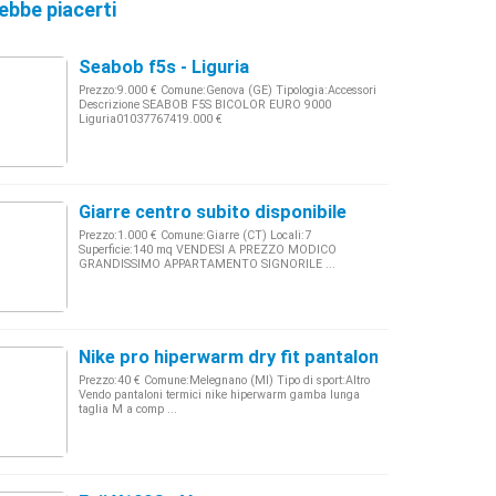
ebbe piacerti
Seabob f5s - Liguria
Prezzo:9.000 € Comune:Genova (GE) Tipologia:Accessori
Descrizione SEABOB F5S BICOLOR EURO 9000
Liguria01037767419.000 €
Giarre centro subito disponibile
Prezzo:1.000 € Comune:Giarre (CT) Locali:7
Superficie:140 mq VENDESI A PREZZO MODICO
GRANDISSIMO APPARTAMENTO SIGNORILE ...
Nike pro hiperwarm dry fit pantaloni training
Prezzo:40 € Comune:Melegnano (MI) Tipo di sport:Altro
Vendo pantaloni termici nike hiperwarm gamba lunga
taglia M a comp ...