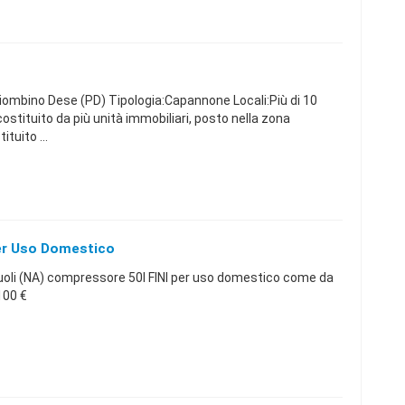
ombino Dese (PD) Tipologia:Capannone Locali:Più di 10
ostituito da più unità immobiliari, posto nella zona
ituito ...
er Uso Domestico
li (NA) compressore 50l FINI per uso domestico come da
00 €