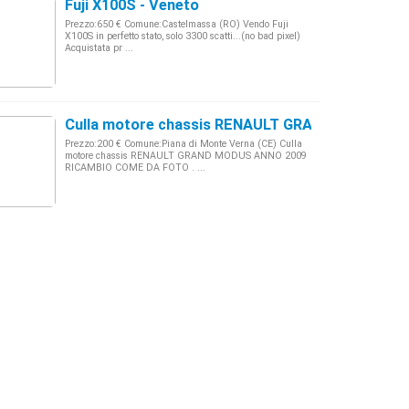
Fuji X100S - Veneto
Prezzo:650 € Comune:Castelmassa (RO) Vendo Fuji
X100S in perfetto stato, solo 3300 scatti...(no bad pixel)
Acquistata pr ...
Culla motore chassis RENAULT GRAND MODUS A
Prezzo:200 € Comune:Piana di Monte Verna (CE) Culla
motore chassis RENAULT GRAND MODUS ANNO 2009
RICAMBIO COME DA FOTO . ...