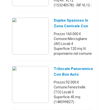
mq Rif: VL12
(153240578) - RIF VL12 -
ZONA CENTRALE ampio
appartamento signorile
secondo piano con
Duplex Spazioso In
ascensore composto da
Zona Centrale Con
ingresso, ampio e ...
Box Auto
Prezzo:160.000 €
Comune:Mercogliano
(AV) Locali:4
Superficie:120 mq Vi
proponiamo nel comune
di Mercogliano (AV) in via
Santo Stefano nei pressi
della villa comunale,
Trilocale Panoramico
zona centrale e ben
Con Box Auto
servita, la v ...
Prezzo:92.000 €
Comune:Fenestrelle
(TO) Locali:3
Superficie:45 mq
(148599827) -
FENESTRELLE In zona