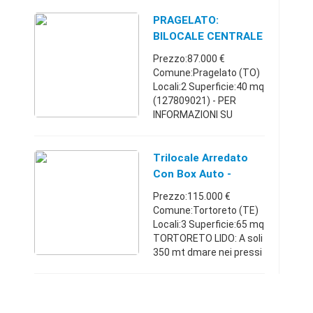
residenziale, comoda
centro del spese,
PRAGELATO:
appartamento di tre
BILOCALE CENTRALE
locali con tre balconi,
CON BOX AUTO
Prezzo:87.000 €
cantina ed ampio ...
Comune:Pragelato (TO)
Locali:2 Superficie:40 mq
(127809021) - PER
INFORMAZIONI SU
QUESTO ANNUNCIO
INVIA UNA MAIL A
studiofenestrellesnc@li
Trilocale Arredato
bero.it
O TELEFONA
Con Box Auto -
ALLO 0122 88.14.53
Abruzzo
Prezzo:115.000 €
Comodiss ...
Comune:Tortoreto (TE)
Locali:3 Superficie:65 mq
TORTORETO LIDO: A soli
350 mt dmare nei pressi
di Via Spataro,
proponiamo in vendita
grazioso appartamento
sito in palazzina