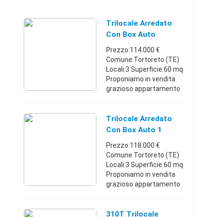
Trilocale Arredato
Con Box Auto
Prezzo:114.000 €
Comune:Tortoreto (TE)
Locali:3 Superficie:60 mq
Proponiamo in vendita
grazioso appartamento
trilocale completamente
arredato primo piano
senza ascensore di una
Trilocale Arredato
palazzina di recente co
Con Box Auto 1
...
Prezzo:118.000 €
Comune:Tortoreto (TE)
Locali:3 Superficie:60 mq
Proponiamo in vendita
grazioso appartamento
trilocale completamente
arredato primo piano
senza ascensore di una
310T Trilocale