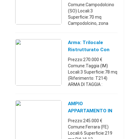
Comune:Campodolcino
(SO) Locali:3
Superficie:70 mq
Campodolcino, zona
centralissima,
proponiamo in esclusiva
trilocale sito piano
Arma: Trilocale
secondo di piccolo
Ristrutturato Con
residence cosi
Box Auto
Prezzo:270.000 €
composto: ingresso, ...
Comune:Taggia (IM)
Locali:3 Superficie:78 mq
(Riferimento: T214)
ARMA DI TAGGIA :
Agenzia Immobiliare
Adriatica propone in
vendita , nella via
AMPIO
principale di Arma, a due
APPARTAMENTO IN
passi dalla pi ...
ZONA CENTRALE
Prezzo:245.000 €
CON BOX AUTO
Comune:Ferrara (FE)
Locali:6 Superficie:219