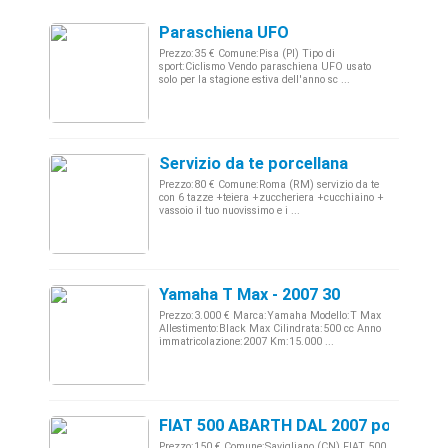
Paraschiena UFO
Prezzo:35 € Comune:Pisa (PI) Tipo di
sport:Ciclismo Vendo paraschiena UFO usato
solo per la stagione estiva dell'anno sc ...
Servizio da te porcellana
Prezzo:80 € Comune:Roma (RM) servizio da te
con 6 tazze +teiera +zuccheriera +cucchiaino +
vassoio il tuo nuovissimo e i ...
Yamaha T Max - 2007 30
Prezzo:3.000 € Marca:Yamaha Modello:T Max
Allestimento:Black Max Cilindrata:500 cc Anno
immatricolazione:2007 Km:15.000 ...
FIAT 500 ABARTH DAL 2007 portellone
Prezzo:150 € Comune:Savigliano (CN) FIAT 500