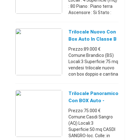
Locali : 4 Superficie (mq)
: 80 Piano : Piano terra
Ascensore : Si Stato :
Abitabile Box/Posto
auto : Box Cercasi
appartamento in Affitto
Trilocale Nuovo Con
non arredato
Box Auto In Classe B
Trilocale/Quadril ...
Prezzo:89.000 €
Comune:Brandico (BS)
Locali:3 Superficie:75 mq
vendesi trilocale nuovo
con box doppio e cantina
, rifiniture di classe ,
sanitari sospesi , travi a
vista in legno sbiancato
Trilocale Panoramico
,pavimento ...
Con BOX Auto -
Abruzzo
Prezzo:75.000 €
Comune:Casdi Sangro
(AQ) Locali:3
Superficie:50 mq CASDI
SANGRO-loc. Colle: in