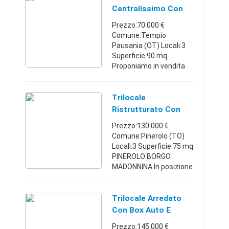
palazzina di recente co
Centralissimo Con
...
Box Auto
Prezzo:70.000 €
Comune:Tempio
Pausania (OT) Locali:3
Superficie:90 mq
Proponiamo in vendita
centralissimo trilocale
sito nel condominio
"Belvedere" piano quinto
Trilocale
con ascensore.
Ristrutturato Con
L'appartamento ...
Box Auto 1
Prezzo:130.000 €
Comune:Pinerolo (TO)
Locali:3 Superficie:75 mq
PINEROLO BORGO
MADONNINA In posizione
comoda agli
spostamenti e a pochi
passi dcentro,
Trilocale Arredato
proponiamo in vendita
Con Box Auto E
luminoso trilocale in
Cantina
Prezzo:145.000 €
picco ...