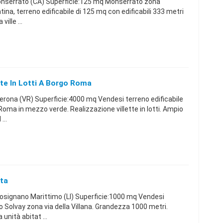
nserrato (CA) Superficie:125 mq Monserrato zona
tina, terreno edificabile di 125 mq con edificabili 333 metri
ille ...
ette In Lotti A Borgo Roma
ona (VR) Superficie:4000 mq Vendesi terreno edificabile
Roma in mezzo verde. Realizzazione villette in lotti. Ampio
...
tta
signano Marittimo (LI) Superficie:1000 mq Vendesi
o Solvay zona via della Villana. Grandezza 1000 metri.
unità abitat ...