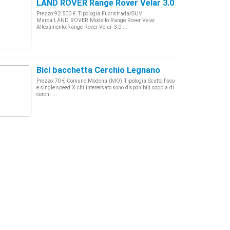
LAND ROVER Range Rover Velar 3.0 V6 SD6 300 C
Prezzo:92.500 € Tipologia:Fuoristrada/SUV
Marca:LAND ROVER Modello:Range Rover Velar
Allestimento:Range Rover Velar 3.0 ...
Bici bacchetta Cerchio Legnano
Prezzo:70 € Comune:Modena (MO) Tipologia:Scatto fisso
e single speed X chi interessato sono disponibili coppia di
cerchi ...