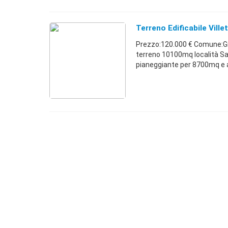
Terreno Edificabile Vill
Prezzo:120.000 € Comune:Gif
terreno 10100mq località San
pianeggiante per 8700mq e ad