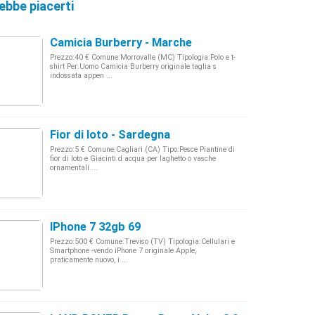
ebbe piacerti
Camicia Burberry - Marche
Prezzo:40 € Comune:Morrovalle (MC) Tipologia:Polo e t-
shirt Per:Uomo Camicia Burberry originale taglia s
indossata appen ...
Fior di loto - Sardegna
Prezzo:5 € Comune:Cagliari (CA) Tipo:Pesce Piantine di
fior di loto e Giacinti d acqua per laghetto o vasche
ornamentali ...
IPhone 7 32gb 69
Prezzo:500 € Comune:Treviso (TV) Tipologia:Cellulari e
Smartphone -vendo iPhone 7 originale Apple,
praticamente nuovo, i ...