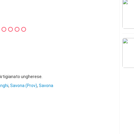
Artigianato ungherese.
inghi
,
Savona (Prov)
,
Savona