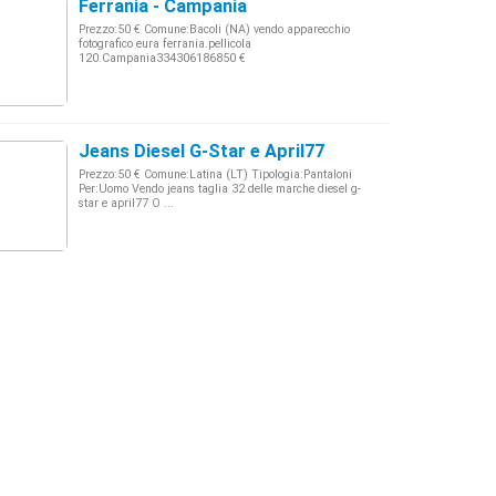
Ferrania - Campania
Prezzo:50 € Comune:Bacoli (NA) vendo apparecchio
fotografico eura ferrania.pellicola
120.Campania334306186850 €
Jeans Diesel G-Star e April77
Prezzo:50 € Comune:Latina (LT) Tipologia:Pantaloni
Per:Uomo Vendo jeans taglia 32 delle marche diesel g-
star e april77 O ...