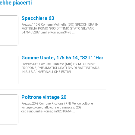
ebbe piacerti
Specchiera 63
Prezzo:110 € Comune:Molinella (BO) SPECCHIERA IN
PASTIGLIA PRIMO '900 OTTIMO STATO SILVANO
3476455287 Emilia-Romagna3476 ...
Gomme Usate; 175 65 14, "82T" "Hankook Inv"
Prezzo:30 € Comune:Limbiate (MB) P.V.M. GOMME
PROPONE, PNEUMATICI USATI D% DI BATTISTRADA
IN SU SIA INVERNALI CHE ESTIVI ...
Poltrone vintage 20
Prezzo:20 € Comune:Riccione (RN) Vendo poltrone
vintage colore giallo ocra e damascato 20€
cadaunoEmilia-Romagna32018664 ...