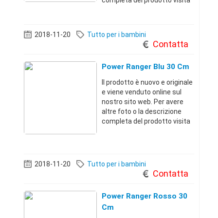
completa del prodotto visita
il sito dal link qui sotto.
Troverai migliaia di offerte a
prezzi incredibiliRoma
2018-11-20
Tutto per i bambini
(Roma)+3967911351 36 €
Contatta
Power Ranger Blu 30 Cm
Il prodotto è nuovo e originale
e viene venduto online sul
nostro sito web. Per avere
altre foto o la descrizione
completa del prodotto visita
il sito dal link qui sotto.
Troverai migliaia di offerte a
prezzi incredibiliRoma
(Roma)+3967911351 17 €
2018-11-20
Tutto per i bambini
Contatta
Power Ranger Rosso 30
Cm