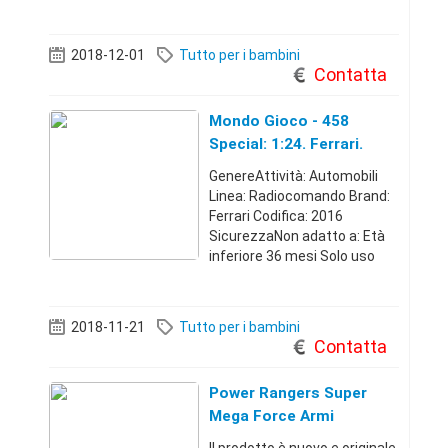
2018-12-01
Tutto per i bambini
Contatta
Mondo Gioco - 458
Special: 1:24. Ferrari.
63284
GenereAttività: Automobili
Linea: Radiocomando Brand:
Ferrari Codifica: 2016
SicurezzaNon adatto a: Età
inferiore 36 mesi Solo uso
domestico: Esterno ed
interno ImballoCodice
articolo: 63284 Assortito: No
2018-11-21
Tutto per i bambini
Colli: 1 ContenutoMateriale:
Contatta
Composito Assemb
Power Rangers Super
Mega Force Armi
Assortite