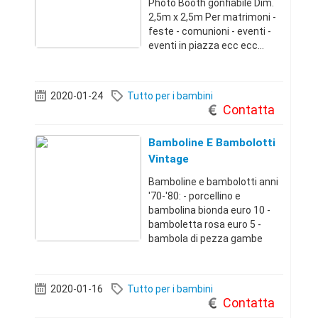
Photo Booth gonfiabile Dim.
2,5m x 2,5m Per matrimoni -
feste - comunioni - eventi -
eventi in piazza ecc ecc...
Con motore areazione
maggiorato. Completa di tutti
gli accessori per poter
2020-01-24
Tutto per i bambini
lavorare. _ Faro professionale
Contatta
per fo
Bamboline E Bambolotti
Vintage
Bamboline e bambolotti anni
'70-'80: - porcellino e
bambolina bionda euro 10 -
bamboletta rosa euro 5 -
bambola di pezza gambe
lunghe 5 euro - tre bambolotti
neonati euro 10 (tutti) - due
orsetti di pezza e due animali
2020-01-16
Tutto per i bambini
a crochet euro 10 tutti.
Contatta
Vendit