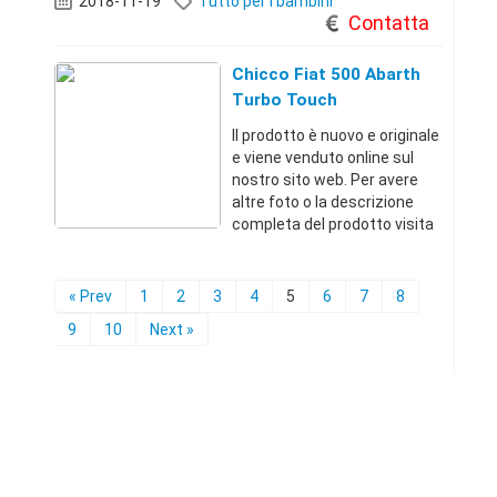
2018-11-19
Tutto per i bambini
(Roma)+3967911351 15 €
Contatta
Chicco Fiat 500 Abarth
Turbo Touch
Il prodotto è nuovo e originale
e viene venduto online sul
nostro sito web. Per avere
altre foto o la descrizione
completa del prodotto visita
il sito dal link qui sotto.
Troverai migliaia di offerte a
prezzi incredibiliRoma
« Prev
1
2
3
4
5
6
7
8
(Roma)+3967911351 17 €
9
10
Next »