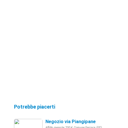
Potrebbe piacerti
Negozio via Piangipane
Affitto mensile:700 € Comune:Ferrara (FE)