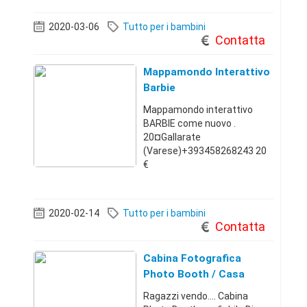
vasta scelta di giostre
gonfiabili piccole e grandi
2020-03-06
Tutto per i bambini
AFFRETTATI PRIMA DELLE
Contatta
FESTE per qua
Mappamondo Interattivo
Barbie
Mappamondo interattivo
BARBIE come nuovo .
20¤Gallarate
(Varese)+393458268243 20
€
2020-02-14
Tutto per i bambini
Contatta
Cabina Fotografica
Photo Booth / Casa
Babbo Natale
Ragazzi vendo.... Cabina