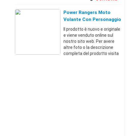
Power Rangers Moto
Volante Con Personaggio
Colori Assortiti
Il prodotto è nuovo e originale
e viene venduto online sul
nostro sito web. Per avere
altre foto o la descrizione
completa del prodotto visita
il sito dal link qui sotto.
Troverai migliaia di offerte a
prezzi incredibiliRoma
(Roma)+3967911351 21 €