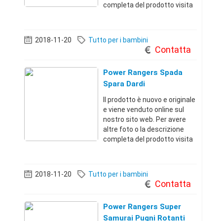
completa del prodotto visita
il sito dal link qui sotto.
Troverai migliaia di offerte a
prezzi incredibiliRoma
2018-11-20
Tutto per i bambini
(Roma)+3967911351 49 €
Contatta
Power Rangers Spada
Spara Dardi
Il prodotto è nuovo e originale
e viene venduto online sul
nostro sito web. Per avere
altre foto o la descrizione
completa del prodotto visita
il sito dal link qui sotto.
Troverai migliaia di offerte a
prezzi incredibiliRoma
2018-11-20
Tutto per i bambini
(Roma)+3967911351 49 €
Contatta
Power Rangers Super
Samurai Pugni Rotanti