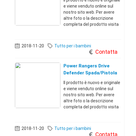
Il prodotto è nuovo e originale
e viene venduto online sul
nostro sito web. Per avere
altre foto o la descrizione
completa del prodotto visita
il sito dal link qui sotto.
Troverai migliaia di offerte a
prezzi incredibiliRoma
2018-11-20
Tutto per i bambini
(Roma)+3967911351 19 €
Contatta
Power Rangers Drive
Defender Spada/Pistola
Il prodotto è nuovo e originale
e viene venduto online sul
nostro sito web. Per avere
altre foto o la descrizione
completa del prodotto visita
il sito dal link qui sotto.
Troverai migliaia di offerte a
prezzi incredibiliRoma
2018-11-20
Tutto per i bambini
(Roma)+3967911351 24 €
Contatta