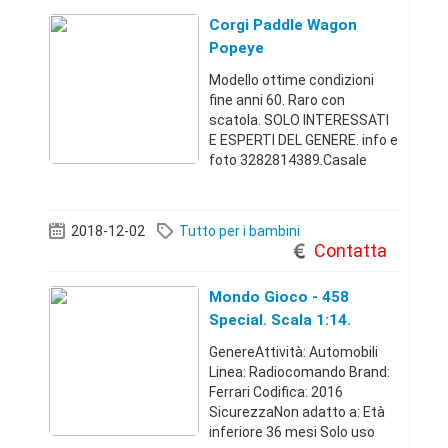
Corgi Paddle Wagon
Popeye
Modello ottime condizioni
fine anni 60. Raro con
scatola. SOLO INTERESSATI
E ESPERTI DEL GENERE. info e
foto 3282814389.Casale
Monferrato
(Alessandria)+39328281438
9 500 €
2018-12-02
Tutto per i bambini
Contatta
Mondo Gioco - 458
Special. Scala 1:14.
Ferrari
GenereAttività: Automobili
Linea: Radiocomando Brand:
Ferrari Codifica: 2016
SicurezzaNon adatto a: Età
inferiore 36 mesi Solo uso