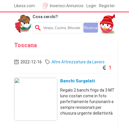
Likesx.com
Inserisci Annuncio
Login
Register
Cosa cerchi?
Toscana
2022-12-16
Altre Attrezzature da Lavoro
1
Banchi Surgelati
Regalo 2 banchi frigo da 3 MT
luno costan come in foto
perfettamente funzionanti e
sempre revisionati per
chiusura urgente dellattività
insieme a una cella frigo
costan 2x1 mtVendo anche 1