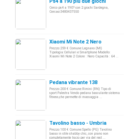
Ps4 a 190 piu due giochi
Cerco ps4 a 190? con 2 giochi Sardegna,
Cercasi3480437550
Xiaomi Mi Note 2 Nero
Prezzo:259 € Comune:Legnano (MI)
Tipologia:Cellulari e Smartphone Modello:
Xiaomi Mi Note 2 Colore : Nero Capacità : 64 ...
Pedana vibrante 138
Prezzo:200 € Comune:Rimini (RN) Tipo di
sport:Palestra Vendo pedana basculante sistema
fitness,che permette di massaggia ...
Tavolino basso - Umbria
Prezzo:100 € Comune:Spello (PG) Tavolino
basso in stile shabby chic, con piano non
completamente liscio per via del rest ...