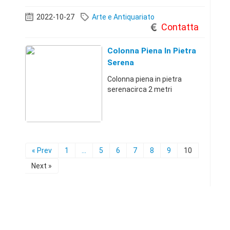
pozzetto da 1.85 MT con
vetriRitiro a carico
2022-10-27
Arte e Antiquariato
dellacquirente a
Contatta
Colonna Piena In Pietra
Serena
Colonna piena in pietra
serenacirca 2 metri
« Prev
1
...
5
6
7
8
9
10
Next »