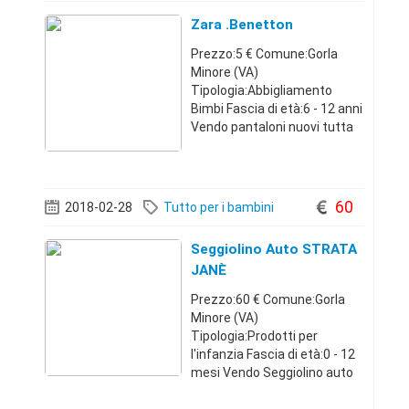
Zara .Benetton
Prezzo:5 € Comune:Gorla
Minore (VA)
Tipologia:Abbigliamento
Bimbi Fascia di età:6 - 12 anni
Vendo pantaloni nuovi tutta
bambina Benetton e Zara 11-
12 e 13-14 anni. Prezzo 5€
paio .Lombardia32708597685
€
60
2018-02-28
Tutto per i bambini
Seggiolino Auto STRATA
JANÈ
Prezzo:60 € Comune:Gorla
Minore (VA)
Tipologia:Prodotti per
l'infanzia Fascia di età:0 - 12
mesi Vendo Seggiolino auto
STRATA JANÈ gruppo 0+