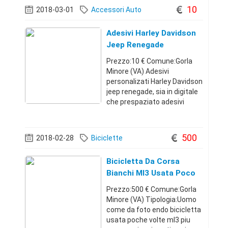
3483227233Lombardia34832
10
2018-03-01
Accessori Auto
272338.900 €
Adesivi Harley Davidson
Jeep Renegade
Prezzo:10 € Comune:Gorla
Minore (VA) Adesivi
personalizati Harley Davidson
jeep renegade, sia in digitale
che prespaziato adesivi
garantiti per 7
anniLombardia39231458051
0 €
500
2018-02-28
Biciclette
Bicicletta Da Corsa
Bianchi Ml3 Usata Poco
Piu' Ac
Prezzo:500 € Comune:Gorla
Minore (VA) Tipologia:Uomo
come da foto endo bicicletta
usata poche volte ml3 piu