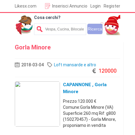
Likesx.com
Inserisci Annuncio
Login
Register
Cosa cerchi?
Gorla Minore
2018-03-04
Loft mansarde e altro
120000
CAPANNONE , Gorla
Minore
Prezzo:120.000 €
Comune:Gorla Minore (VA)
Superficie:260 mq Rif: g800
(150270457) - Gorla Minore,
proponiamo in vendita
capannone di 260mq, altezza