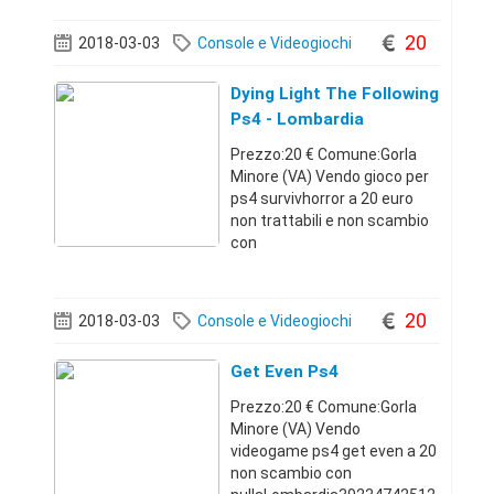
di 4.70m, con ingresso
indipendente e possibilità di
20
2018-03-03
Console e Videogiochi
cambio d'uso. Completa la
soluzione giardino priv
Dying Light The Following
Ps4 - Lombardia
Prezzo:20 € Comune:Gorla
Minore (VA) Vendo gioco per
ps4 survivhorror a 20 euro
non trattabili e non scambio
con
nulla.Lombardia39234742512
0 €
20
2018-03-03
Console e Videogiochi
Get Even Ps4
Prezzo:20 € Comune:Gorla
Minore (VA) Vendo
videogame ps4 get even a 20
non scambio con