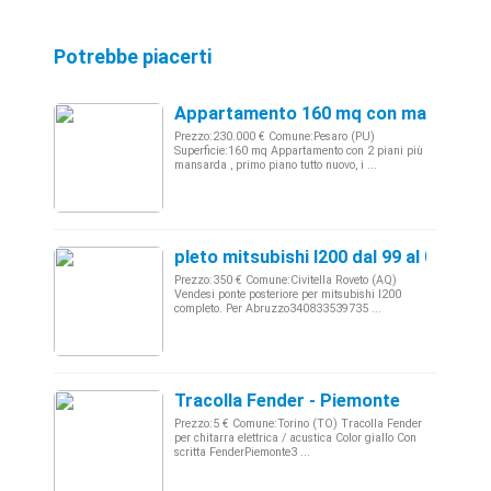
Potrebbe piacerti
Appartamento 160 mq con mansarda 
Prezzo:230.000 € Comune:Pesaro (PU)
Superficie:160 mq Appartamento con 2 piani più
mansarda , primo piano tutto nuovo, i ...
pleto mitsubishi l200 dal 99 al 06
Prezzo:350 € Comune:Civitella Roveto (AQ)
Vendesi ponte posteriore per mitsubishi l200
completo. Per Abruzzo340833539735 ...
Tracolla Fender - Piemonte
Prezzo:5 € Comune:Torino (TO) Tracolla Fender
per chitarra elettrica / acustica Color giallo Con
scritta FenderPiemonte3 ...