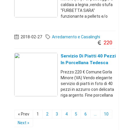
caldaia a legna ,vendo stufa
"FURBETTA SARA"
funzionante a pellets e/o
legna. Usata pochissimo per
seconda casa, sempre
tagliandata . Condizioni
2018-02-27
Arredamento e Casalinghi
PERFETTE, corredata di tubo
220
di scarico in acci
Servizio Di Piatti 40 Pezzi
In Porcellana Tedesca
Prezzo:220 € Comune:Gorla
Minore (VA) Vendo elegante
servizio di piatti in foto di 40
pezzi in azzurro con delicata
riga argento. Fine porcellana
tedesca. Composto da: - 12
piatti piani; - 12 piatti fondi; -
12 piatti da frutta; - Zuppiera;
« Prev
1
2
3
4
5
6
...
10
- Piatto
Next »