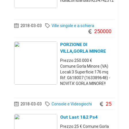
nullaLombardia39234742512
0 €
2018-03-03
Ville singole e a schiera
250000
PORZIONE DI
VILLA,GORLA MINORE
Prezzo:250.000 €
Comune:Gorla Minore (VA)
Locali:3 Superficie:176 mq
Rif: G618007 (163389648) -
NOVITA' GORLA MINORE!!
BELLISSIMA PORZIONE DI
VILLA LIBERA SU TRE LATI,
CON SOGGIORNO, CUCINA
25
2018-03-03
Console e Videogiochi
SEPARATA ABITABILE,
CAMERA MATRIMONIALE,
Out Last 1&2 Ps4
CAMERETTA E TRIPLI
Prezzo:25 € Comune:Gorla