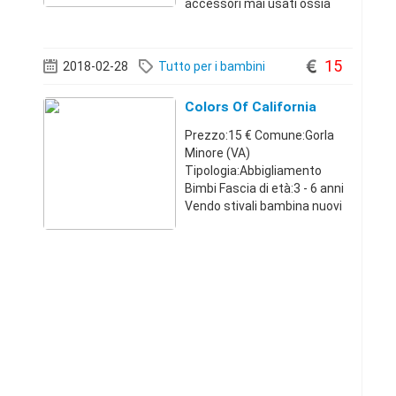
accessori mai usati ossia
nuovi solo veramente
interessati per contrattare il
prezzoLombardia340646268
15
2018-02-28
Tutto per i bambini
9500 €
Colors Of California
Prezzo:15 € Comune:Gorla
Minore (VA)
Tipologia:Abbigliamento
Bimbi Fascia di età:3 - 6 anni
Vendo stivali bambina nuovi
nr.30Lombardia32708597681
5 €