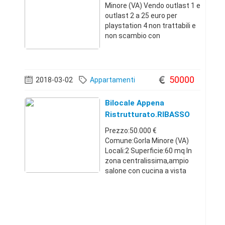
Minore (VA) Vendo outlast 1 e
outlast 2 a 25 euro per
playstation 4 non trattabili e
non scambio con
nullaLombardia39234742512
5 €
50000
2018-03-02
Appartamenti
Bilocale Appena
Ristrutturato.RIBASSO
Trattabile - Lombardia
Prezzo:50.000 €
Comune:Gorla Minore (VA)
Locali:2 Superficie:60 mq In
zona centralissima,ampio
salone con cucina a vista
,ampia camera con
ripostiglio,bagno,termoauton
omo,balcone,posto
auto,grande cantina di 14
mq,lavanderia