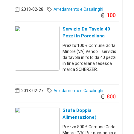
(fino a 13 kg) usato
pochissimo ma con stoffa
2018-02-28
Arredamento e Casalinghi
scolorita. Cappottina
100
parapioggia / parasole,
zanzariera e musi
Servizio Da Tavola 40
Pezzi In Porcellana
Prezzo:100 € Comune:Gorla
Minore (VA) Vendo il servizio
da tavola in foto da 40 pezzi
in fine porcellana tedesca
marca SCHERZER.
Comprende: - 12 piatti fondi; -
12 piatti piani; - 12 piatti da
frutta; - Insalatiera; - Piatto
2018-02-27
Arredamento e Casalinghi
da portata rotondo; - Pia
800
Stufa Doppia
Alimentazione(
Pellets/legna)
Prezzo:800 € Comune:Gorla
Minore (VA) Per passaggio a