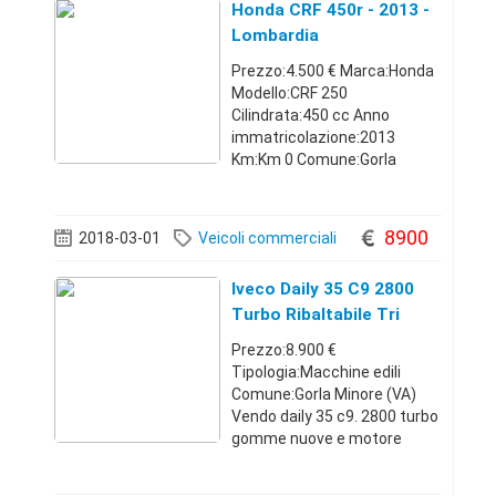
Honda CRF 450r - 2013 -
Lombardia
Prezzo:4.500 € Marca:Honda
Modello:CRF 250
Cilindrata:450 cc Anno
immatricolazione:2013
Km:Km 0 Comune:Gorla
Minore (VA) Moto in ottime
condizioni con scarichi
completi in titanio termignoni
8900
2018-03-01
Veicoli commerciali
frizione rekluse pedane
maggiorate in titanio piu
Iveco Daily 35 C9 2800
frizione
Turbo Ribaltabile Tri
Prezzo:8.900 €
Tipologia:Macchine edili
Comune:Gorla Minore (VA)
Vendo daily 35 c9. 2800 turbo
gomme nuove e motore
nuovo di pacca frizione il
resto parla da solo cel