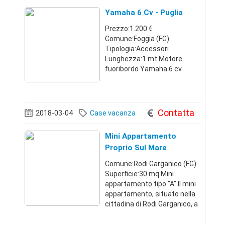
Yamaha 6 Cv - Puglia
Prezzo:1.200 €
Comune:Foggia (FG)
Tipologia:Accessori
Lunghezza:1 mt Motore
fuoribordo Yamaha 6 cv
gambo corto, con appena 10
ore, praticamente nuovo,
anno 2015 e relativi
documenti.Puglia339685108
Contatta
2018-03-04
Case vacanza
51.200 €
Mini Appartamento
Proprio Sul Mare
Comune:Rodi Garganico (FG)
Superficie:30 mq Mini
appartamento tipo "A" Il mini
appartamento, situato nella
cittadina di Rodi Garganico, a
meno di cento metri
(pedonali) dmare e dcentro, è