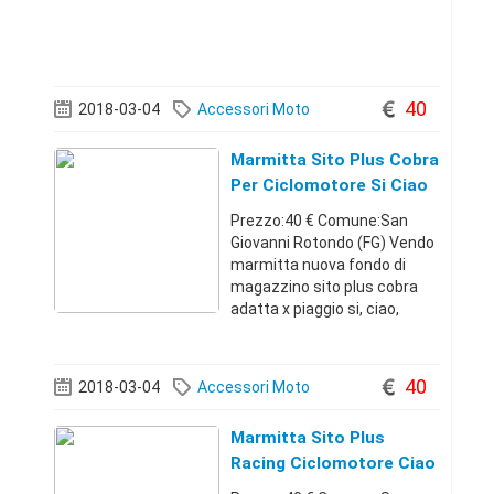
40
2018-03-04
Accessori Moto
Marmitta Sito Plus Cobra
Per Ciclomotore Si Ciao
Prezzo:40 € Comune:San
Giovanni Rotondo (FG) Vendo
marmitta nuova fondo di
magazzino sito plus cobra
adatta x piaggio si, ciao,
bravo, modifica boxer .
Possibilità di spedizione in
tutta Italia con corriere
40
2018-03-04
Accessori Moto
tracciabile, consegna in
24/48h. Per contat
Marmitta Sito Plus
Racing Ciclomotore Ciao