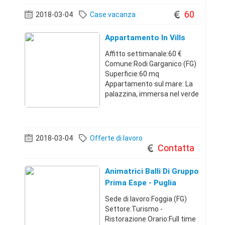
composto da ingresso-
60
2018-03-04
Case vacanza
soggiorno con angolo cottura
+ un di
Appartamento In Vills
Affitto settimanale:60 €
Comune:Rodi Garganico (FG)
Superficie:60 mq
Appartamento sul mare: La
palazzina, immersa nel verde
sulla litoranea Rodi-Peschici,
a due km. da Rodi Garganico,
ma vicinissima mare: la
spiaggia si raggiunge
2018-03-04
Offerte di lavoro
attraverso un viotto
Contatta
Animatrici Balli Di Gruppo
Prima Espe - Puglia
Sede di lavoro:Foggia (FG)
Settore:Turismo -
Ristorazione Orario:Full time