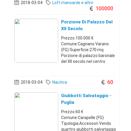
2018-03-04
Loft mansarde e altro
con due lettini, una cucina
100000
abitabile con un
Porzione Di Palazzo Del
XII Secolo
Prezzo:100.000 €
Comune:Cagnano Varano
(FG) Superficie:270 mq
Porzione di palazzo baronale
del XII secolo nel centro
storico di Cagnano Varano
(FG). L'immobile si articola su
più livelli ed è munito di due
60
2018-03-04
Nautica
ingressi dalla corte interna
del palazzo e u
Giubbotti Salvataggio -
Puglia
Prezzo:60 €
Comune:Carapelle (FG)
Tipologia:Accessori Vendo
quattro giubbotti salvataggio