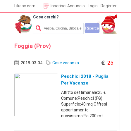
Likesx.com
Inserisci Annuncio
Login
Register
Cosa cerchi?
Foggia (Prov)
25
2018-03-04
Case vacanza
Peschici 2018 - Puglia
Per Vacanze
Affitto settimanale:25 €
Comune:Peschici (FG)
Superficie:40 mq Offresi
appartamento
nuovissimo!!!!a 200 mt
dmare....dotato di tutti i
comfort...comodo anche per