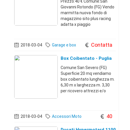
Prezzo:40 € Comune:San
Giovanni Rotondo (FG) Vendo
marmitta nuova fondo di
magazzino sito plus racing
adatta x piaggio
ciao,modifica bravo, modifica
boxer . Possibilità di
spedizione in tutta Italia con
Contatta
2018-03-04
Garage e box
corriere tracciabile,
consegna in 24/48h. Per c
Box Coibentato - Puglia
Comune:San Severo (FG)
Superficie:20 mq vendiamo
box coibentato lunghezza m.
6,30 m x larghezza m. 3,30
per ricovero attrezzi e/o
automezzi in ottimo stato
(come da foto). Completo di
un 'apertura frontale per
mezzo di comando
40
2018-03-04
Accessori Moto
oleodinamico per favori
Ducati Hypermotard 1100