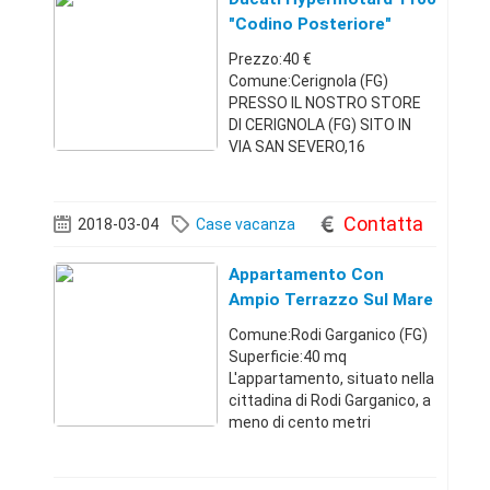
"codino Posteriore"
Prezzo:40 €
Comune:Cerignola (FG)
PRESSO IL NOSTRO STORE
DI CERIGNOLA (FG) SITO IN
VIA SAN SEVERO,16
RICAMBIO DUCATI
HYPERMOTARD "CODINO
POSTERIORE " PARI NUOVO
Contatta
2018-03-04
Case vacanza
COME SI EVINCE DALLA FOTO.
LE SPESE DI SPEDIZIONE
Appartamento Con
VENGONO CALCOLATE IN
Ampio Terrazzo Sul Mare
BASE ALLA DES
Comune:Rodi Garganico (FG)
Superficie:40 mq
L'appartamento, situato nella
cittadina di Rodi Garganico, a
meno di cento metri
(pedonali) dmare e dcentro, è
composto da una camera
matrimoniale, una cameretta