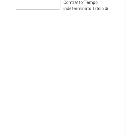
Contratto:Tempo
indeterminato Titolo di
Studio:Scuola dell'obbligo
Partita IVA:03476290121
Palma Tour agenzia di
animazione seleziona
ANIMATRICI e ANIMATORI per
villaggi turis