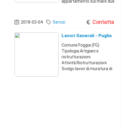
appartamento sul mare due
camere cucina soggiorno
bagno terrazzo con vista
porto mare. ristrutturato con
Contatta
2018-03-04
Servizi
aria condizionata e lavatrice .
giugno 15 gg. 6
Lavori Generali - Puglia
Comune:Foggia (FG)
Tipologia:Artigiani e
ristrutturazioni
Attività:Ristrutturazioni
Svolgo lavori di muratura di
qualsiasi genere e impianti
idraulici.zona foggia e
provincia x chiamare oppure
3807762189Puglia34799620
02