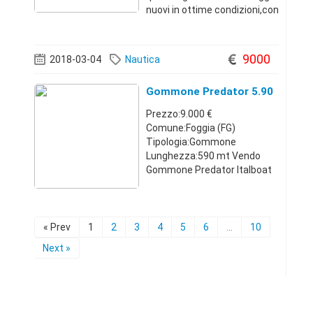
nuovi in ottime condizioni,con
borsone,regalo
estintore,prezzo affare euro
60,00,non trattabile,no
9000
2018-03-04
Nautica
affaristi,no
perditempo.Puglia329980465
Gommone Predator 5.90
760 €
Prezzo:9.000 €
Comune:Foggia (FG)
Tipologia:Gommone
Lunghezza:590 mt Vendo
Gommone Predator Italboat
5.90 con motore 4 tempi
Suzuki four stroke 115 cc.
(bassissimi consumi). Il
gommone dispone di
« Prev
1
2
3
4
5
6
...
10
ecoscandaglio, impianto
Next »
stereo, doppia batteria, doppi