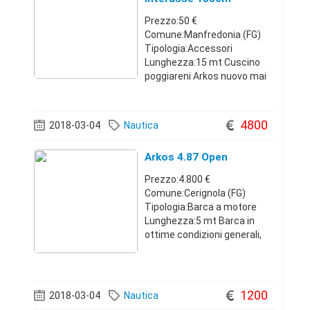
Prezzo:50 €
Comune:Manfredonia (FG)
Tipologia:Accessori
Lunghezza:15 mt Cuscino
poggiareni Arkos nuovo mai
usato perfetto..misura tra le
2 aste e 155cm..centro
centro.spedizione possibile
4800
2018-03-04
Nautica
ma a carico vostro.. Arkos
407,457,507,517,647,607,747,
Arkos 4.87 Open
657,757
Prezzo:4.800 €
Comune:Cerignola (FG)
Tipologia:Barca a motore
Lunghezza:5 mt Barca in
ottime condizioni generali,
guida senza patente, motore
a ignezione 40-60 , tra i
migliori della sua categoria,
raggiunge i 30 nodi , ha dei
1200
2018-03-04
Nautica
consumi ridottissimi, c