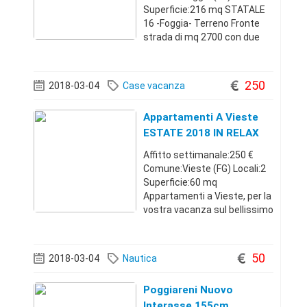
Superficie:216 mq STATALE
16 -Foggia- Terreno Fronte
strada di mq 2700 con due
fabbricati di circa mq 216 ca,
e precisamente capannone
di mq 136 ca. con annesso
250
2018-03-04
Case vacanza
ufficio, abitazione di mq 80
ca. terreno recintato, f
Appartamenti A Vieste
ESTATE 2018 IN RELAX
Affitto settimanale:250 €
Comune:Vieste (FG) Locali:2
Superficie:60 mq
Appartamenti a Vieste, per la
vostra vacanza sul bellissimo
Gargano, in totale relax e
divertimento, all'insegna di
mare cristallino e spiaggie
50
2018-03-04
Nautica
mozzafiato. Sono composti
da camera
Poggiareni Nuovo
Interasse 155cm