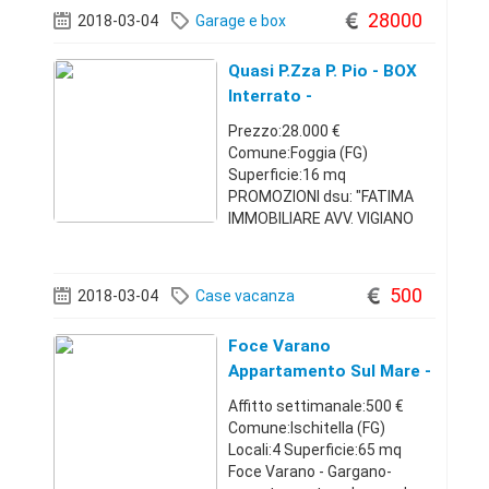
il paese..no animali... No
28000
2018-03-04
Garage e box
agenzie, no
telemarketing!Puglia per
Quasi P.zza P. Pio - BOX
vacanze320683700025 €
Interrato -
Prezzo:28.000 €
Comune:Foggia (FG)
Superficie:16 mq
PROMOZIONI dsu: "FATIMA
IMMOBILIARE AVV. VIGIANO
MARCELLO". Da TRE
GENERAZIONI, a FOGGIA d
Vendesi in via Zingarelli, a 50
500
2018-03-04
Case vacanza
mt. da Piazza P. Pio, BOX
interrato di MQ. 16 circa.
Foce Varano
Possibilità allac
Appartamento Sul Mare -
Puglia Per Vacanze
Affitto settimanale:500 €
Comune:Ischitella (FG)
Locali:4 Superficie:65 mq
Foce Varano - Gargano-