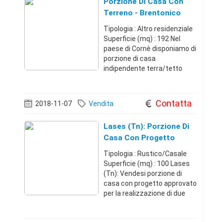
Porzione Di Casa Con
Terreno - Brentonico
(Trento)
Tipologia : Altro residenziale
Superficie (mq) : 192 Nel
paese di Cornè disponiamo di
porzione di casa
indipendente terra/tetto
libera su tre lati. L'immobile è
di grandi dimensioni e
abbisogna di un intervento di
Contatta
2018-11-07
Vendita
ristrutturazione. Della
proprietà fa
Lases (Tn): Porzione Di
Casa Con Progetto
Approvato
Tipologia : Rustico/Casale
Superficie (mq) : 100 Lases
(Tn): Vendesi porzione di
casa con progetto approvato
per la realizzazione di due
unità inclusive di cantina e
posto auto esterno. Secondo