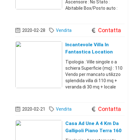
Ascensore : No Stato :
Abitabile Box/Posto auto :
Posto auto scoperto Vendo
casa molto grande, abitabile
da subito. La casa si trova a
Contatta
2020-02-28
Vendita
circa 40 minuti dal Lago
Incantevole Villa In
Fantastica Location
Tipologia : Ville singole o a
schiera Superficie (mq) : 110
Vendo per mancato utilizzo
splendida villa di 110 mq +
veranda di 30 mq + locale
hobby/box di 45 mq + terreno
di 4000 mq con alberi di ulivo,
pero, fico, mandorlo, ed altri
Contatta
2020-02-21
Vendita
frutti in fantast
Casa Ad Une A 4 Km Da
Gallipoli Piano Terra 160
Mq