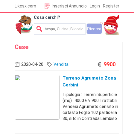
Likesx.com
Inserisci Annuncio
Login
Register
Cosa cerchi?
Case
9900
2020-04-20
Vendita
Terreno Agrumeto Zona
Gerbini
Tipologia : Terreni Superficie
(mq) : 4000 € 9.900 Trattabili
Vendesi Agrumeto censito in
catasto Foglio 102 particella
30, sito in Contrada Lembiso
facente parte del territorio di
Ramacca. La superficie è di