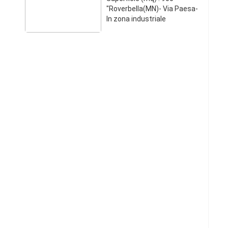
"Roverbella(MN)- Via Paesa-
In zona industriale
logisticamente ben collegata
alla strada s. s 62, capannone
industriale nuovo in cls con
predisposizione per
carroponte da 5 tonn di mq
875 disponib