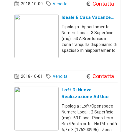
piano, realizzo di due unità di
Contatta
2018-10-09
Vendita
cui un bicamere ed un mi
Ideale E Casa Vacanze...
Tipologia : Appartamento
Numero Locali : 3 Superficie
(mq) : 53 A Brentonico in
zona tranquilla disponiamo di
spazioso miniappartamento
posto al piano terra rialzato
inserito in un piccolo
contesto situato appena
fuori l'abitato di Brentonico.
Contatta
2018-10-01
Vendita
La str
Loft Di Nuova
Realizzazione Ad Uso
Abitazione - Via Verro -
Tipologia : Loft/Openspace
Vic.ze Uni - Milano
Numero Locali : 2 Superficie
(Milano)
(mq) : 63 Piano : Piano terra
Box/Posto auto : No Rif: unità
6,7 e 8 (176200996) - Zona