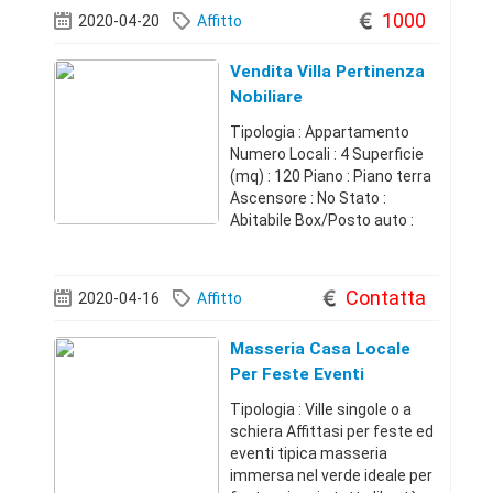
quasi 2 tumuli, in ottime
1000
2020-04-20
Affitto
condizioni, dov
Vendita Villa Pertinenza
Nobiliare
Tipologia : Appartamento
Numero Locali : 4 Superficie
(mq) : 120 Piano : Piano terra
Ascensore : No Stato :
Abitabile Box/Posto auto :
Posto auto scoperto
Pertinenza nobiliare via lago
dei garofani 270 leporano (ta)
Contatta
2020-04-16
Affitto
villa abitabile residenziale con
m
Masseria Casa Locale
Per Feste Eventi
Location Isolata
Tipologia : Ville singole o a
schiera Affittasi per feste ed
eventi tipica masseria
immersa nel verde ideale per