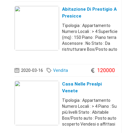
Abitazione Di Prestigio A
Presicce
Tipologia : Appartamento
Numero Locali : > 4 Superficie
(mq) : 150 Piano : Piano terra
Ascensore : No Stato : Da
ristrutturare Box/Posto auto
: Posto auto scoperto Casa
Service Plus presenta, nel
cuore di uno dei borghi più
120000
2020-03-16
Vendita
belli e tranquilli dal Sal
Casa Nelle Prealpi
Venete
Tipologia : Appartamento
Numero Locali : > 4 Piano : Su
più livelli Stato : Abitabile
Box/Posto auto : Posto auto
scoperto Vendesi o affittasi
una splendida casa