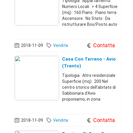
Tipologia : Appartamento
Numero Locali : > 4 Superficie
(mq) : 160 Piano : Piano terra
Ascensore : No Stato : Da
ristrutturare Box/Posto auto
: Box Alezio. Casa al piano
terra indipendente, su strada
principale, con doppio
Contatta
2018-11-09
Vendita
ingresso e volte a stella.
Casa Con Terreno - Avio
(Trento)
Tipologia : Altro residenziale
Superficie (mq) : 200 Nel
centro storico dell'abitato di
Sabbionara d'Avio
proponiamo, in zona
panoramica e soleggiata,
spaziosa casa composta da
due appartamenti
Contatta
2018-11-09
Vendita
indipendenti, rispettivamente
al primo e al secondo pian