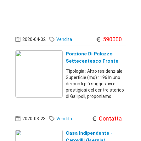
590000
2020-04-02
Vendita
Porzione Di Palazzo
Settecentesco Fronte
Mare
Tipologia : Altro residenziale
Superficie (mq) : 196 In uno
dei punti più suggestivi e
prestigiosi del centro storico
di Gallipoli, proponiamo
straordinaria porzione di
palazzo dâ€™epoca rivolta a
coloro che sono alla ricerca di
Contatta
2020-03-23
Vendita
una residenza importa
Casa Indipendente -
Carovilli (Isernia)