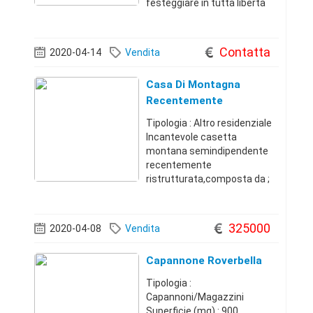
festeggiare in tutta libertà
senza limiti di orario e volume
musica. Prezzo a partire da
150 euro Contattatemi per
Contatta
2020-04-14
Vendita
maggiori info+39333982
Casa Di Montagna
Recentemente
Ristrutturata
Tipologia : Altro residenziale
Incantevole casetta
montana semindipendente
recentemente
ristrutturata,composta da ;
Ingresso con cucinino,sala
con camino,bagno,ampia
camera matrimoniale con
325000
2020-04-08
Vendita
balcone,loggia esterna
recintata,e cantina di
Capannone Roverbella
proprietà. Com
Tipologia :
Capannoni/Magazzini
Superficie (mq) : 900