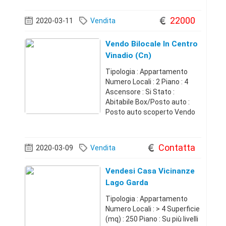
interamente ammobiliata
situata a Laghi (VI), quieto
22000
2020-03-11
Vendita
paesino nelle Prealpi Venete,
circo
Vendo Bilocale In Centro
Vinadio (Cn)
Tipologia : Appartamento
Numero Locali : 2 Piano : 4
Ascensore : Si Stato :
Abitabile Box/Posto auto :
Posto auto scoperto Vendo
bilocale in centro Vinadio (Cn)
al quarto piano con
ascensore composto da
Contatta
2020-03-09
Vendita
cucina, camera, bagno e
ripostiglio, cantina e
Vendesi Casa Vicinanze
Lago Garda
Tipologia : Appartamento
Numero Locali : > 4 Superficie
(mq) : 250 Piano : Su più livelli