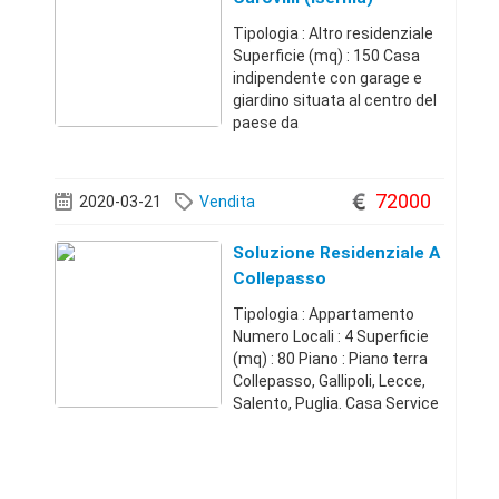
Tipologia : Altro residenziale
Superficie (mq) : 150 Casa
indipendente con garage e
giardino situata al centro del
paese da
ristrutturareCarovilli
(Isernia)+393312767142
30.000 €
72000
2020-03-21
Vendita
Soluzione Residenziale A
Collepasso
Tipologia : Appartamento
Numero Locali : 4 Superficie
(mq) : 80 Piano : Piano terra
Collepasso, Gallipoli, Lecce,
Salento, Puglia. Casa Service
Plus propone appartamento
di 80mq, al piano terra,
composto da: soggiorno,
cucina, bagno, n.2 stanze da