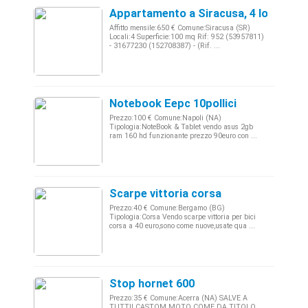
Appartamento a Siracusa, 4 locali
Affitto mensile:650 € Comune:Siracusa (SR)
Locali:4 Superficie:100 mq Rif: 952 (53957811)
- 31677230 (152708387) - (Rif. ...
Notebook Eepc 10pollici
Prezzo:100 € Comune:Napoli (NA)
Tipologia:NoteBook & Tablet vendo asus 2gb
ram 160 hd funzionante prezzo 90euro con ...
Scarpe vittoria corsa
Prezzo:40 € Comune:Bergamo (BG)
Tipologia:Corsa Vendo scarpe vittoria per bici
corsa a 40 euro,sono come nuove,usate qua ...
Stop hornet 600
Prezzo:35 € Comune:Acerra (NA) SALVE A
TUTTI! CASTOM MOTO COME DA TITOLO