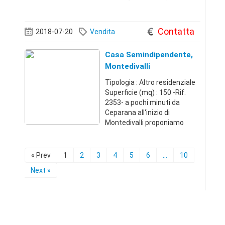
Bazzi/Spadolini - Q.re
Vigentino - Vic.ze Università
Bocconi / Via Verro : In
Contatta
2018-07-20
Vendita
contesto esclusivo ed
immers
Casa Semindipendente,
Montedivalli
Tipologia : Altro residenziale
Superficie (mq) : 150 -Rif.
2353- a pochi minuti da
Ceparana all'inizio di
Montedivalli proponiamo
villetta terratetto costruita
nel 2008 in perfetto stato e
abitabile da subito.
« Prev
1
2
3
4
5
6
...
10
L'immobile è composto da
Next »
porzione di cor