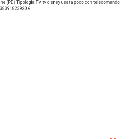
e (PD) Tipologia:TV tv disney usata poco con telecomando
338391823920 €