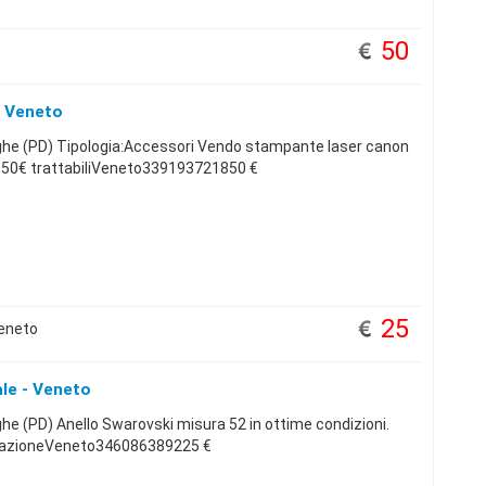
50
 Veneto
e (PD) Tipologia:Accessori Vendo stampante laser canon
 50€ trattabiliVeneto339193721850 €
25
eneto
le - Veneto
 (PD) Anello Swarovski misura 52 in ottime condizioni.
ficazioneVeneto346086389225 €