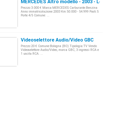
MERCEDES Altro modello - 2003 - Lombardia
Prezzo:3.000 € Marca:MERCEDES Carburante:Benzina
Anno immatricolazione:2003 Km:50.000 - 54.999 Posti:5
Porte:4/5 Comune: ...
Videoselettore Audio/Video GBC
Prezzo:20 € Comune:Bologna (BO) Tipologia:TV Vendo
Videoselettore Audio/Video, marca GBC, 3 ingressi RCA e
1 uscita RCA. ...