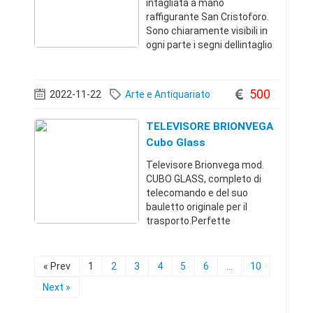
intagliata a mano
raffigurante San Cristoforo.
Sono chiaramente visibili in
ogni parte i segni dellintaglio
con la sgorbia. È un oggetto
antico che ho ereditato da
mio nonno. Laltezza è di 70
500
2022-11-22
Arte e Antiquariato
cm e la larghezza di 35 cm
circa.
TELEVISORE BRIONVEGA
Cubo Glass
Televisore Brionvega mod.
CUBO GLASS, completo di
telecomando e del suo
bauletto originale per il
trasporto.Perfette
condizioni.Si tratta di un
interessante oggetto di
design progettato da Mario
« Prev
1
2
3
4
5
6
...
10
Bellini nel 1992.
Next »