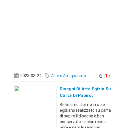
17
2023-03-24
Arte e Antiquariato
Disegni Di Arte Egizia Su
Carta Di Papiro,
Tutankhamon E
Bellissimo dipinto in stile
Ankhesenamon
egiziano realizzato su carta
di papiro.Il disegno è ben
conservato.Il colori rosso,
ocra e nero lo rendono