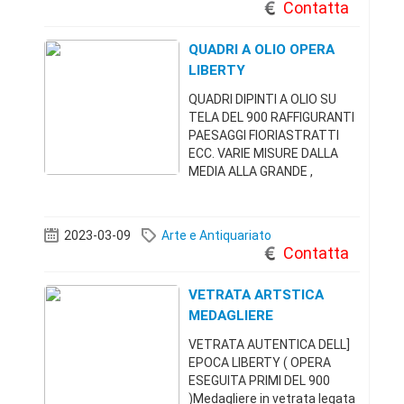
Contatta
QUADRI A OLIO OPERA
LIBERTY
QUADRI DIPINTI A OLIO SU
TELA DEL 900 RAFFIGURANTI
PAESAGGI FIORIASTRATTI
ECC. VARIE MISURE DALLA
MEDIA ALLA GRANDE ,
DIPINTISU TELA E TAVOLE DI
LEGNO . DISEGNI E
ACQUERELLI.VENDITA DA
2023-03-09
Arte e Antiquariato
PRIVATO .NB VENDOSOLO
Contatta
TUTTO IN BLOCCO NO PEZZI
SINGOLI . SOLO PER
VETRATA ARTSTICA
MEDAGLIERE
VETRATA AUTENTICA DELL]
EPOCA LIBERTY ( OPERA
ESEGUITA PRIMI DEL 900
)Medagliere in vetrata legata