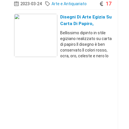
17
2023-03-24
Arte e Antiquariato
Disegni Di Arte Egizia Su
Carta Di Papiro,
Riproduzione Dal Tempio
Bellissimo dipinto in stile
Di Sethos I Ad Abydos
egiziano realizzato su carta
di papiro.Il disegno è ben
conservato.Il colori rosso,
ocra, oro, celeste e nero lo
rendono facilmente
abbinabile a qualsiasi
arredamento.Soggetto:
Copia della famosa scultura
geroglifica posta