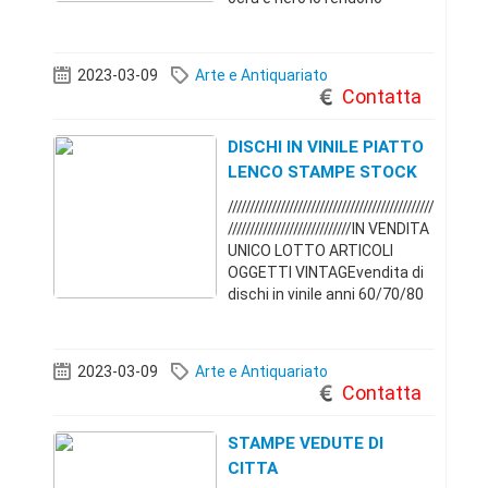
facilmente abbinabile a
qualsiasi
arredamento.Soggetto:
2023-03-09
Arte e Antiquariato
Copia di una scena dintimità
Contatta
familiare fra Tutankhamon e
An
DISCHI IN VINILE PIATTO
LENCO STAMPE STOCK
///////////////////////////////////////////////
////////////////////////////IN VENDITA
UNICO LOTTO ARTICOLI
OGGETTI VINTAGEvendita di
dischi in vinile anni 60/70/80
45 giri , 33 e 12 . dischi mix .
musica italiana 45 giri , disco
music , qualche pezzo
2023-03-09
Arte e Antiquariato
Contatta
STAMPE VEDUTE DI
CITTA