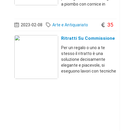
a piombo con cornice in
ghiosce autentica in legno
colore noce scuro misura 110
x 160 . Tra la cornice e l]ovale
35
2023-02-08
Arte e Antiquariato
,nel panello rimovibile dove
sono post
Ritratti Su Commissione
Per un regalo o uno a te
stesso il ritratto è una
soluzione decisamente
elegante e piacevole, si
eseguono lavori con tecniche
dipinti ad olio su tela,
carboncino o pastello,
partendo da una semplice
foto