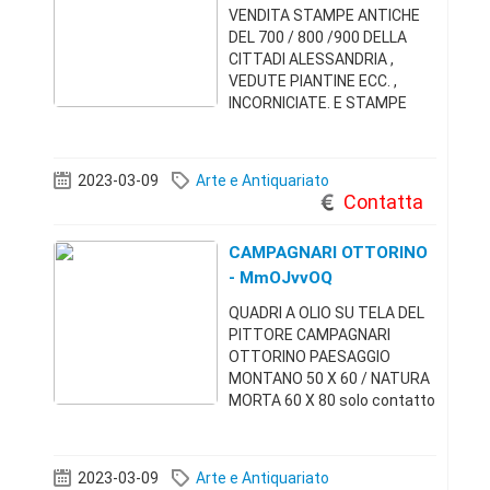
VENDITA STAMPE ANTICHE
DEL 700 / 800 /900 DELLA
CITTADI ALESSANDRIA ,
VEDUTE PIANTINE ECC. ,
INCORNICIATE. E STAMPE
ORIGINALI RAFFIGURANTI
NAPOLEONEINCORNICIATE .
VENDO IN BLOCCO . SOLO
2023-03-09
Arte e Antiquariato
PERCONTATTO TELEFONICO
Contatta
AL 3398512650ALESSANDRIA
CAMPAGNARI OTTORINO
- MmOJvvOQ
QUADRI A OLIO SU TELA DEL
PITTORE CAMPAGNARI
OTTORINO PAESAGGIO
MONTANO 50 X 60 / NATURA
MORTA 60 X 80 solo contatto
telefonico al 3398512650(
ALESSANDRIA )altre proposte
d] arte
2023-03-09
Arte e Antiquariato