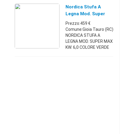
cottura/top (L x A) cm
45,5 x 45,5 Dimensioni
Nordica Stufa A
forno (L x P x A) cm Non
Legna Mod. Super
d ...
Max Kw. 6,0 Color
Prezzo:459 €
Comune:Gioia Tauro (RC)
NORDICA STUFA A
LEGNA MOD. SUPER MAX
KW. 6,0 COLORE VERDE
CARATTERISTICHE
TECNICHE Stufa a legna
(Bruciatutto)
Caratteristiche:
Rivestimento esterno in
acciaio sma ...