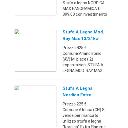
Stufa a legna NORDICA
MAX PANORAMICA €
399,00 con rivestimento
esterno in acciaio
smaltato di colore verde.
Porte e testata in ghisa.
Stufa A Legna Mod.
Porta con apertura a
Ray Max 13/21kw
libro. Scuot ...
Prezzo:425 €
Comune:Ariano Irpino
(AV) Mi piace ( 2)
Impostazioni STUFA A
LEGNA MOD. RAY MAX
13/21KW Il modello RAY
MAX rappresenta una
stufa camino a legna e a
Stufa A Legna
carbone Caratteristche
Nordica Extra
tecniche Potenza ...
Flamme Super Max 6
Prezzo:225 €
Kw
Comune:Atessa (CH) Si
vende per mancato
utilizzo stufa a legna
"Nordica" Extra Flamme