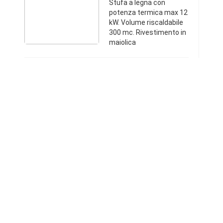
Stufa a legna con
Termica Max 12 Kw.
potenza termica max 12
Vo
kW. Volume riscaldabile
300 mc. Rivestimento in
maiolica
Beige/Bordeaux. Porta
focolare tinta
oro.Conversano
(Bari)+3908096986302.2
08 €