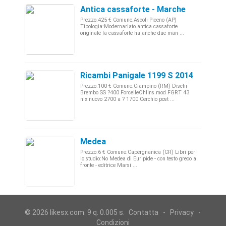
Antica cassaforte - Marche
Prezzo:425 € Comune:Ascoli Piceno (AP)
Tipologia:Modernariato antica cassaforte
originale la cassaforte ha anche due man ...
Ricambi Panigale 1199 S 2014
Prezzo:100 € Comune:Ciampino (RM) Dischi
Brembo SS ?400 ForcelleOhlins mod FGRT 43
nix nuovo 2700 a ? 1700 Cerchio post ...
Medea
Prezzo:6 € Comune:Capergnanica (CR) Libri per
lo studio:No Medea di Euripide - con testo greco a
fronte - editrice Marsi ...
© 2026 likesx.com. 9 q. 0.005 s.
Contatta
-
Privacy
-
Condizioni