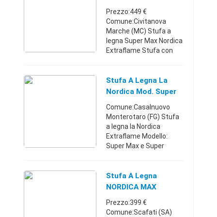
su irpef. Piemonte338 ...
Extraflame
Prezzo:449 €
Comune:Civitanova
Marche (MC) Stufa a
legna Super Max Nordica
Extraflame Stufa con
rivestimento esterno in
acciaio smaltato
Focolare: ghisa Porte e
Stufa A Legna La
testata in ghisa Porta
Nordica Mod. Super
con apertura a l ...
Max E Super Ju
Comune:Casalnuovo
Monterotaro (FG) Stufa
a legna la Nordica
Extraflame Modello:
Super Max e Super
Junior Disponibili tutti i
modelli la Nordica
Extraflame presso il
Stufa A Legna
nostro punto vendita
NORDICA MAX
Agri 2000 di A ...
PANORAMICA
Prezzo:399 €
Comune:Scafati (SA)