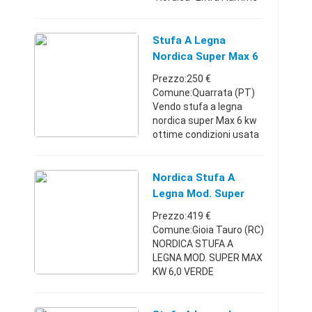
Super Max 6 kw - 1 anno
di vita - ottime
condizioneAbruzzo3474
Stufa A Legna
906366225 €
Nordica Super Max 6
Kw
Prezzo:250 €
Comune:Quarrata (PT)
Vendo stufa a legna
nordica super Max 6 kw
ottime condizioni usata
solo 2 inverni euro
250,00. Regalo se
interessati , comodo
Nordica Stufa A
portalegna in metallo.
Legna Mod. Super
Dino 3289510467.T ...
Max Kw 6,0 Verde
Prezzo:419 €
Comune:Gioia Tauro (RC)
NORDICA STUFA A
LEGNA MOD. SUPER MAX
KW 6,0 VERDE
CARATTERISTICHE
TECNICHE Stufa a legna