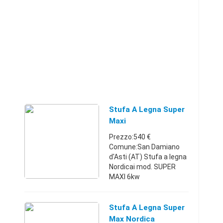
Stufa A Legna Super
Maxi
Prezzo:540 €
Comune:San Damiano
d'Asti (AT) Stufa a legna
Nordicai mod. SUPER
MAXI 6kw
L.40xP48,2xH81.
Riscalda circa 60 mtq.
Possibilità di detrazione
Stufa A Legna Super
fiscale del 50% in 10 anni
Max Nordica