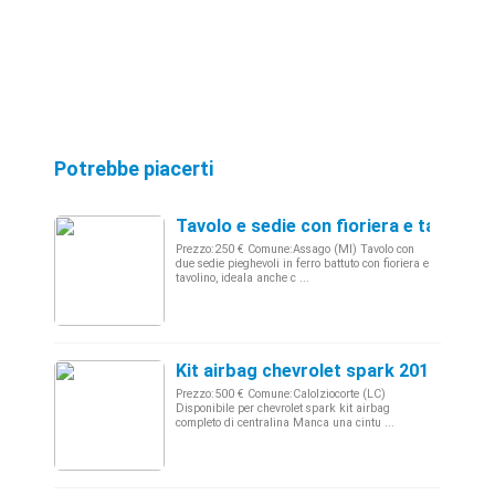
Potrebbe piacerti
Tavolo e sedie con fioriera e tavolino 
Prezzo:250 € Comune:Assago (MI) Tavolo con
due sedie pieghevoli in ferro battuto con fioriera e
tavolino, ideala anche c ...
Kit airbag chevrolet spark 2012
Prezzo:500 € Comune:Calolziocorte (LC)
Disponibile per chevrolet spark kit airbag
completo di centralina Manca una cintu ...