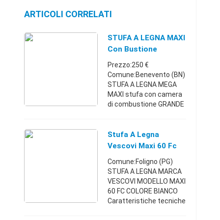
ARTICOLI CORRELATI
STUFA A LEGNA MAXI
Con Bustione
GRANDE
Prezzo:250 €
Comune:Benevento (BN)
STUFA A LEGNA MEGA
MAXI stufa con camera
di combustione GRANDE
DESCRIZIONE STUFA
PERFETTA IN OGNI
DETTAGLIO TUTTA IN
Stufa A Legna
ACCIAIO COLORE
Vescovi Maxi 60 Fc
ANTRACIDE DIMENSIONI
Nuova Garanzia
Comune:Foligno (PG)
ESTERNE Larg ...
STUFA A LEGNA MARCA
VESCOVI MODELLO MAXI
60 FC COLORE BIANCO
Caratteristiche tecniche
Dimensione piastra di