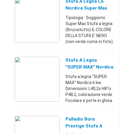
(Bruciatutto)
Stufa A Legna La
Caratteristiche:
Nordica Super Max
Rivestimento esterno in
NUOVA CON
Tipologia : Soggiorno
acciaio smaltato o ...
GARANZIA
Super Max Stufa a legna
(Bruciatutto) IL COLORE
DELLA STUFA E' NERO
(non verde come in foto)
Caratteristiche:
Rivestimento esterno in
acciaio smaltato, Porta
Stufa A Legna
con apertura a libro ...
"SUPER MAX" Nordica
6 Kw
Stufa a legna "SUPER
MAX" Nordica 6 kw.
Dimensioni: L40,2x H81x
P48,2, colorazione verde.
Focolare e porte in ghisa.
Possibilità di detrazione
fiscale del 50% in 10 anni
su irpef. Possibilit ...
Palladio Bora
Prestige Stufa A
Legna Con Potenza