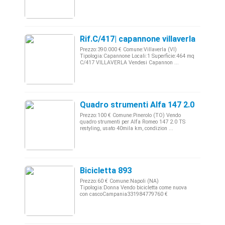
Rif.C/417| capannone villaverla
Prezzo:390.000 € Comune:Villaverla (VI)
Tipologia:Capannone Locali:1 Superficie:464 mq
C/417 VILLAVERLA Vendesi Capannon ...
Quadro strumenti Alfa 147 2.0 TS
Prezzo:100 € Comune:Pinerolo (TO) Vendo
quadro strumenti per Alfa Romeo 147 2.0 TS
restyling, usato 40mila km, condizion ...
Bicicletta 893
Prezzo:60 € Comune:Napoli (NA)
Tipologia:Donna Vendo bicicletta come nuova
con cascoCampania331984779760 €