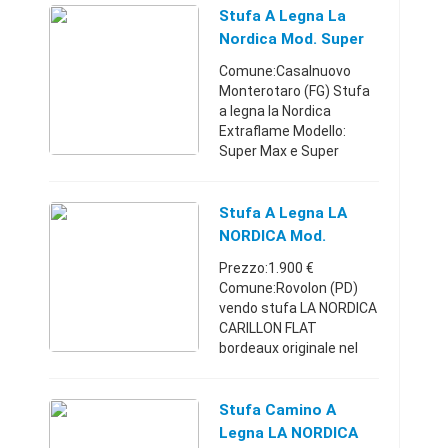
per quanto riguarda gli
Stufa A Legna La
inseti in maiolica di color
Nordica Mod. Super
verde, sia inte ...
Max E Super Ju
Comune:Casalnuovo
Monterotaro (FG) Stufa
a legna la Nordica
Extraflame Modello:
Super Max e Super
Junior Disponibili tutti i
modelli la Nordica
Extraflame presso il
Stufa A Legna LA
nostro punto vendita
NORDICA Mod.
Agri 2000 di A ...
CARILON FLAT
Prezzo:1.900 €
Comune:Rovolon (PD)
vendo stufa LA NORDICA
CARILLON FLAT
bordeaux originale nel
suo imballo.
TRASPORTO NON
INCLUSOVeneto0499914
Stufa Camino A
0701.900 €
Legna LA NORDICA