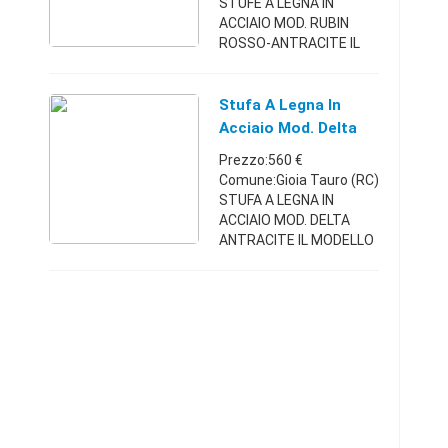
STUFE A LEGNA IN
ACCIAIO MOD. RUBIN
ROSSO-ANTRACITE IL
MODELLO RUBIN
RAPPRESENTA UNA
STUFA CAMINO A LEGNA
Stufa A Legna In
(E CARBONE)
Acciaio Mod. Delta
PRODOTTA IN EUROPA E
Antracite
Prezzo:560 €
CONFORME ALLE
Comune:Gioia Tauro (RC)
NORMATIVE ...
STUFA A LEGNA IN
ACCIAIO MOD. DELTA
ANTRACITE IL MODELLO
DELTA RAPPRESENTA
UNA STUFA CAMINO A
LEGNA (E CARBONE)
PRODOTTA IN EUROPA E
CONFORME ALLE
NORMATIVE VIGENT ...