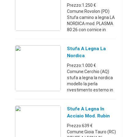
Mod. PLASMA 80:26
Prezzo:1.250 €
Comune:Rovolon (PD)
Stufa camino a legna LA
NORDICA mod. PLASMA
80:26 con cornice in
maiolica Origami bianca
TRASPORTO NON
INCLUSO Le stufe
Stufa A Legna La
camino NORDICA,
Nordica
rappresentano l'ultima
Prezzo:1.000 €
fronti ...
Comune:Cerchio (AQ)
stufa a legna la nordica
modello la perla
rivestimento esterno in
acciaio smaltato
cassetto legna e porta
cenere a scomparsa
Stufe A Legna In
vetro ceramico
Acciaio Mod. Rubin
resistente a 750
Rosso-Antraci
Prezzo:639 €
focolare ...
Comune:Gioia Tauro (RC)