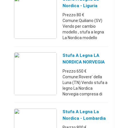
anche i tubi smaltati. No
Nordica - Liguria
perditempo grazie. Emili
Prezzo:80 €
...
Comune:Quiliano (SV)
Vendo per cambio
modello , stufa a legna
La Nordica modello
Mignon , usata
pochissimo , perfetta,
L378xP417xH817 mm,
Stufa A Legna LA
focolare refrattario,
NORDICA NORVEGIA
rivestimento in acciaio
Prezzo:650 €
smal ...
Comune:Rovere' della
Luna (TN) Vendo stufa a
legno La Nordica
Norvegia compresa di
vetro temperato appena
sostituito e tubi in
acciaio. Vendo a 650€
Stufa A Legna La
Trentino-Alto
Nordica - Lombardia
Adige3339901346650 €
Prezzo:800 €