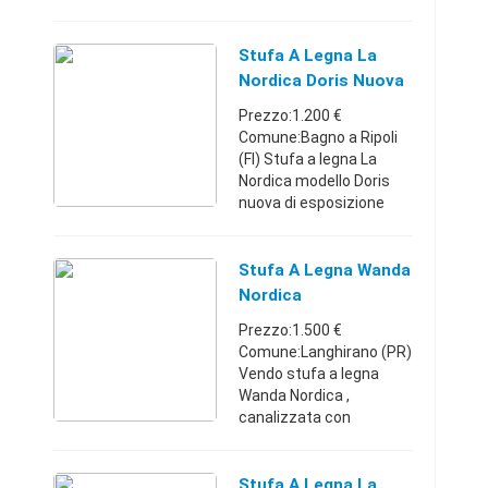
46X40X85
CARATTERISTICHE
TECNICHE STUFA
Stufa A Legna La
ACCIAIO DELUXE-L
Nordica Doris Nuova
STRUTTURA E TOP IN
Prezzo:1.200 €
ACCIAIO FOCOLARE IN
Comune:Bagno a Ripoli
REFRATT ...
(FI) Stufa a legna La
Nordica modello Doris
nuova di esposizione
mai accesa. DATI
TECNICI
InstallazioneLibera
Stufa A Legna Wanda
installazione Tipo di
Nordica
alimentazioneA legna
Prezzo:1.500 €
Potenza600 ...
Comune:Langhirano (PR)
Vendo stufa a legna
Wanda Nordica ,
canalizzata con
ventilazione e
telecomando . Prezzo da
concordare perché ho
Stufa A Legna La