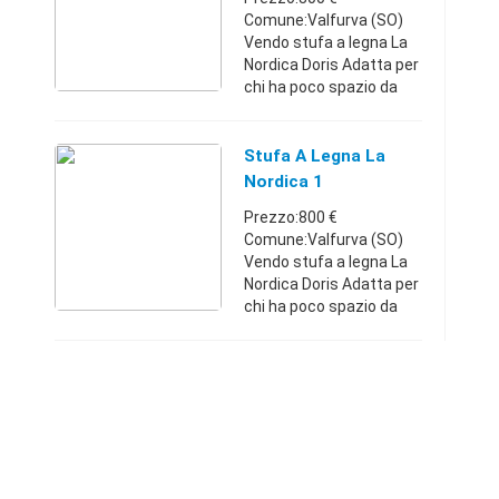
Comune:Valfurva (SO)
Vendo stufa a legna La
Nordica Doris Adatta per
chi ha poco spazio da
sfruttare, comoda e
ottime rifiniture. Usata
una sola stagione
Stufa A Legna La
(inverno 2016) Prezzo
Nordica 1
800€ tratta ...
Prezzo:800 €
Comune:Valfurva (SO)
Vendo stufa a legna La
Nordica Doris Adatta per
chi ha poco spazio da
sfruttare, comodo e
ottime rifiniture. Usata
una sola stagione
(inverno 2016) Prezzo
800 trattab ...