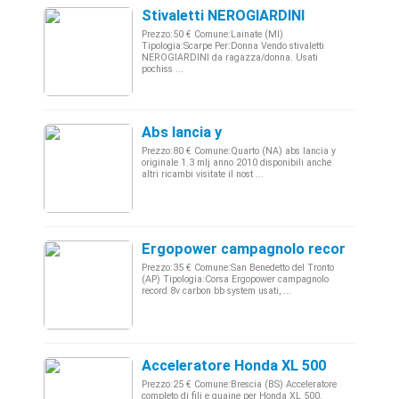
Stivaletti NEROGIARDINI
Prezzo:50 € Comune:Lainate (MI)
Tipologia:Scarpe Per:Donna Vendo stivaletti
NEROGIARDINI da ragazza/donna. Usati
pochiss ...
Abs lancia y
Prezzo:80 € Comune:Quarto (NA) abs lancia y
originale 1.3 mlj anno 2010 disponibili anche
altri ricambi visitate il nost ...
Ergopower campagnolo record 8v - M
Prezzo:35 € Comune:San Benedetto del Tronto
(AP) Tipologia:Corsa Ergopower campagnolo
record 8v carbon bb system usati, ...
Acceleratore Honda XL 500
Prezzo:25 € Comune:Brescia (BS) Acceleratore
completo di fili e guaine per Honda XL 500.