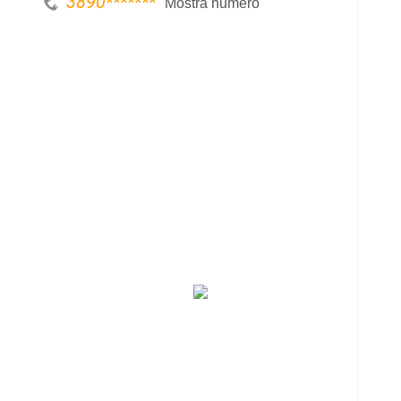
3890
*******
Mostra numero