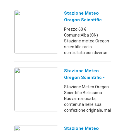
istruzioni e accessori
inclusi orologio stazione
meteo OREGON
Stazione Meteo
SCIENTIFIC SERIE
Oregon Scientific
LIMITATA, accesa due
Radio Controllata
Prezzo:60 €
vol ...
Comune:Alba (CN)
Stazione meteo Oregon
scientific radio
controllata con diverse
funzioni tipo previsioni
meteo, radio controllato,
Sveglia, Alba, tramonto,
Stazione Meteo
lune, attivazione vocale
Oregon Scientific -
e altre ...
Narni (Terni)
Stazione Meteo Oregon
Scientific Bellissima
Nuova mai usata,
contenuta nelle sua
confezione originale, mai
aperta e mai usata.
Ottima idea regalo.
Spedisco in tutta Italia
Stazione Meteo