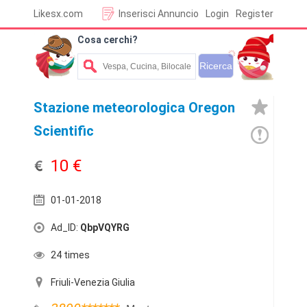
Likesx.com
Inserisci Annuncio
Login
Register
Cosa cerchi?
Stazione meteorologica Oregon
Scientific
10 €
01-01-2018
Ad_ID:
QbpVQYRG
24 times
Friuli-Venezia Giulia