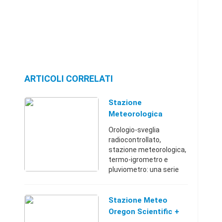
ARTICOLI CORRELATI
Stazione
Meteorologica
"Oregon Scientific"
Orologio-sveglia
BTH 668
radiocontrollato,
stazione meteorologica,
termo-igrometro e
pluviometro: una serie
elegante e sofisticata di
strumenti modulari per
la misurazione del
Stazione Meteo
tempo, ciascuno dei
Oregon Scientific +
moduli ha un ...