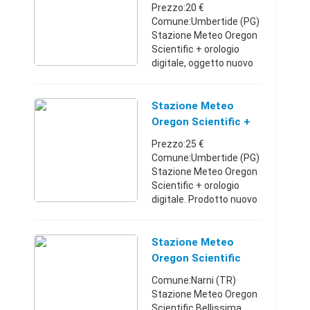
Orologio
Prezzo:20 €
Comune:Umbertide (PG)
Stazione Meteo Oregon
Scientific + orologio
digitale, oggetto nuovo
mai utilizzato, completo
di imballo,istruzioni
etichette e garanzia.
Stazione Meteo
Spedizione a carico
Oregon Scientific +
dell'acqu ...
Orologio - Umbria
Prezzo:25 €
Comune:Umbertide (PG)
Stazione Meteo Oregon
Scientific + orologio
digitale. Prodotto nuovo
mai utilizzato ancora
sigillato. Completa di
tutto, sonda esterna
Stazione Meteo
compresa, istruzioni e
Oregon Scientific
garanzia ...
Comune:Narni (TR)
Stazione Meteo Oregon
Scientific Bellissima