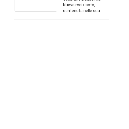
Nuova mai usata,
contenuta nelle sua
confezione originale, mai
aperta e mai usata.
Ottima idea regalo.
Umbria3296746587