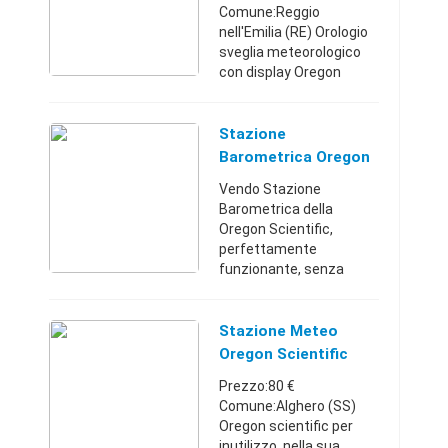
Comune:Reggio
nell'Emilia (RE) Orologio
sveglia meteorologico
con display Oregon
Scientific nuova, mai
usata comprensiva di
scatola originale e
Stazione
manuale d'istruzione.
Barometrica Oregon
Caratteristiche: 5 sim ...
Scientific - Torino
Vendo Stazione
(Torino)
Barometrica della
Oregon Scientific,
perfettamente
funzionante, senza
segni di uso e/o graffi di
sorta, nella sua
confezione originale.
Stazione Meteo
Non fornisco l'unità
Oregon Scientific
esterna. La stazione si
BAR 989 HG
Prezzo:80 €
aggi ...
Comune:Alghero (SS)
Oregon scientific per
inutilizzo, nella sua