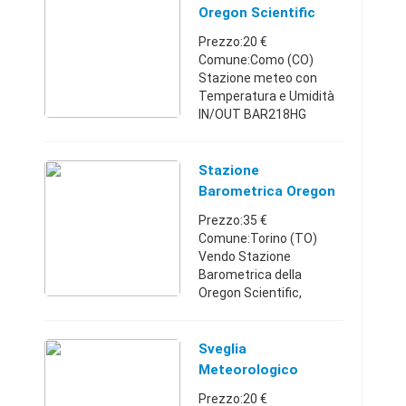
con addebito delle spese
Oregon Scientific
di ...
BAR218HG
Prezzo:20 €
Comune:Como (CO)
Stazione meteo con
Temperatura e Umidità
IN/OUT BAR218HG
Oregon Scientific, della
serie Weather@Home,
con allarme ghiaccio e
Stazione
connessione
Barometrica Oregon
Bluetooth® BLE per
Scientific
Prezzo:35 €
poter controlla ...
Comune:Torino (TO)
Vendo Stazione
Barometrica della
Oregon Scientific,
perfettamente
funzionante, senza
segni di uso e/o graffi di
Sveglia
sorta, nella sua
Meteorologico
confezione originale.
Oregon Scientific
Prezzo:20 €
Non fornisco l'uni ...