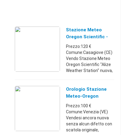
Stazione Meteo
Oregon Scientific -
Campania
Prezzo:120 €
Comune:Casagiove (CE)
Vendo Stazione Meteo
Oregon Scientific "Alize
Weather Station" nuova,
ancora imballata per
regalo inutilizzato.
Prezzo sul mercato 150-
Orologio Stazione
170€. Vendo a 120€ c ...
Meteo-Oregon
Scientific
Prezzo:100 €
Comune:Venezia (VE)
Vendesi ancora nuova
senza alcun difetto con
scatola originale,