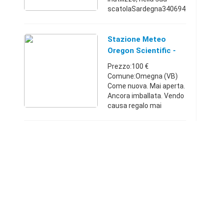
scatolaSardegna340694
656280 €
Stazione Meteo
Oregon Scientific -
Piemonte
Prezzo:100 €
Comune:Omegna (VB)
Come nuova. Mai aperta.
Ancora imballata. Vendo
causa regalo mai
utilizzato.Piemonte3392
923000100 €