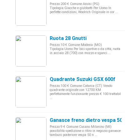
Prezzo:200 € Comune:Assisi (PG)
Tipologia:Giacche e giubbotti Per:Uomo In
perfette condizioni, Woolrich Originale in cor ...
Ruota 28 Gnutti
Prezzo:10 € Comune:Modena (MO)
Tipologia:Uomo Per bici sportive o da città, ruota
in acciaio 28 (700) con mozzo e sganci ...
Quadrante Suzuki GSX 600f
Prezzo:100 € Comune:Catania (CT) Vendo
quadrante originale con 12700 KM
perfettamente funzionante prezzo € 100 trattabil
...
Ganasce freno dietro vespa 50 N - L - 
Prezzo:9 € Comune:Cusano Milanino (MI)
possibilità spedizione o ritiro in negozio ganasce
tamburo posteriore vespa 50 n ...