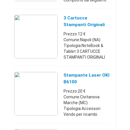
Composto da seguenti
accessori : Stampante
Fiscale , Tastiera Fiscale
, Cassetto Portavalore ,
3 Cartucce
DYSPLAY visualizza
Stampanti Originali
prezzo s ...
Epson
Prezzo:12 €
Comune:Napoli (NA)
Tipologia:NoteBook &
Tablet 3 CARTUCCE
STAMPANTI ORIGINALI
EPSON STYLUS COLOR
3000 PRO 5000 NUOVI
DISPONIBILI 3 COLORI 1
Stampante Laser OKI
BLACK NERO 1 YELLOW
B6100
GIALLO 1 CYAN BLU LI
Prezzo:20 €
CED ...
Comune:Civitanova
Marche (MC)
Tipologia:Accessori
Vendo per ricambi
stampante OKI.
Attenzione, la