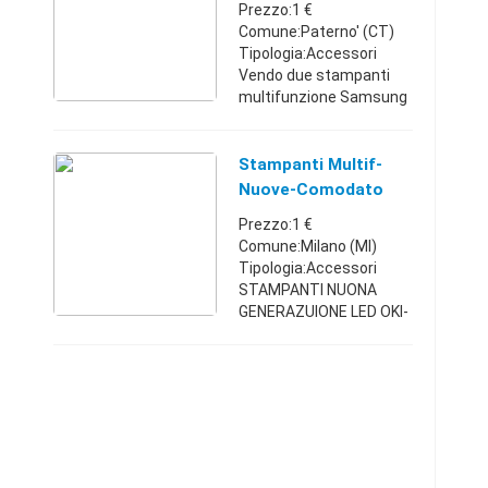
SamsungCLX 31 60 E
Prezzo:1 €
inchiostro Velocità d ...
Pezzi
Comune:Paterno' (CT)
Tipologia:Accessori
Vendo due stampanti
multifunzione Samsung
CLX 31 60 FN completa
di cartucce toner di tutti
e quattro i colori
Stampanti Multif-
serbatoio raccogli toner
Nuove-Comodato
prezzo affare ...
D'uso Gratutito
Prezzo:1 €
Comune:Milano (MI)
Tipologia:Accessori
STAMPANTI NUONA
GENERAZUIONE LED OKI-
offertissima per tutti
Stampanti Nuove oki
8473 es PRO o altra di Vs
Scelta , A comodato uso
gratuito nessun cost ...