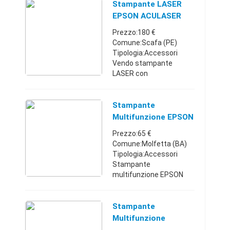
stampante si accende
Stampante LASER
ma non stampa.
EPSON ACULASER
Marche333226105620 €
CX29
Prezzo:180 €
Comune:Scafa (PE)
Tipologia:Accessori
Vendo stampante
LASER con
scanner/fotocopiatrice
anche con fogli da sopra
e fax EPSON ACULASER
Stampante
CX 29F stampa
Multifunzione EPSON
automatica fronte retro.
XP-442 NUOVA
Prezzo:65 €
Completa di car ...
NEGOZIO
Comune:Molfetta (BA)
Tipologia:Accessori
Stampante
multifunzione EPSON
XP-442 NUOVA NEGOZIO
GARANZIA 2 ANNI
Contatto su whatsupp
Stampante
348.65.13.358
Multifunzione
Tecnologia di stampa Ad