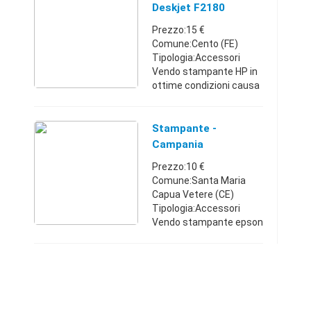
ancora sigillata. Vendo a
Deskjet F2180
15euro. F ...
Prezzo:15 €
Comune:Cento (FE)
Tipologia:Accessori
Vendo stampante HP in
ottime condizioni causa
inutilizzo, con funzioni di
scanner o
fotocopiatrice. Cartucce
Stampante -
semi nuove comprese.
Campania
Prezzo trattabile op ...
Prezzo:10 €
Comune:Santa Maria
Capua Vetere (CE)
Tipologia:Accessori
Vendo stampante epson
stylus d78 a colori
funzionante e completa
di accessori
Campania32057153441
0 €