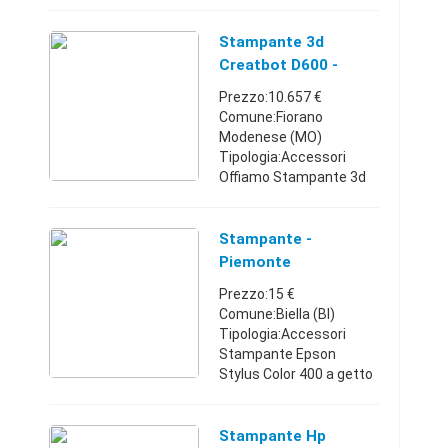
racchiude lo stato
dell'arte della produzione
additiva con la
Stampante 3d
tecnologia FFF per
Creatbot D600 -
polimeri. Permett ...
Doppio Estrusore
Prezzo:10.657 €
Comune:Fiorano
Modenese (MO)
Tipologia:Accessori
Offiamo Stampante 3d
creatbot D600 - Doppio
estrusore. -
TEMPERATURA Fino a
Stampante -
400 ° C I primi a
Piemonte
pubblicare l'ugello a
Prezzo:15 €
temperatura elevata ...
Comune:Biella (BI)
Tipologia:Accessori
Stampante Epson
Stylus Color 400 a getto
d'inchiostro, completa di
cartuccia nero e colore
più una seconda colore
Stampante Hp