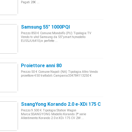
Pagati 28€ ...
Samsung 55" 1000PQI
Prezzo:850 € Comune:Mondolfo (PU) Tipologia:TV
Vendo tv uhd Samsung da 55",smart tv,modello
EU55JU6410,in perfette ...
Proiettore anni 80
Prezzo:50 € Comune:Napoli (NA) Tipologia:Altro Vendo
proiettore €50 trattabili.Campania334784113250 €
SsangYong Korando 2.0 e-XDi 175 CV 2WD MT C -
Prezzo:9.500 € Tipologia:Station Wagon
Marca:SSANGYONG Modello:Korando 3ª serie
Allestimento:Korando 2.0 e-XDi 175 CV 2W ...