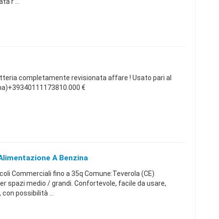
a r ...
tteria completamente revisionata affare ! Usato pari al
ma)+39340111173810.000 €
 Alimentazione A Benzina
icoli Commerciali fino a 35q Comune:Teverola (CE)
 spazi medio / grandi. Confortevole, facile da usare,
n possibilità ...