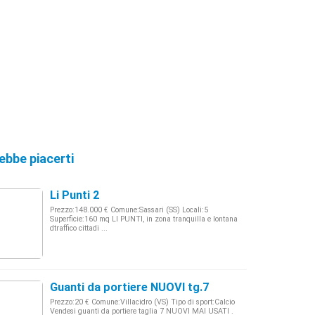
ebbe piacerti
Li Punti 2
Prezzo:148.000 € Comune:Sassari (SS) Locali:5
Superficie:160 mq LI PUNTI, in zona tranquilla e lontana
dtraffico cittadi ...
Guanti da portiere NUOVI tg.7
Prezzo:20 € Comune:Villacidro (VS) Tipo di sport:Calcio
Vendesi guanti da portiere taglia 7 NUOVI MAI USATI .