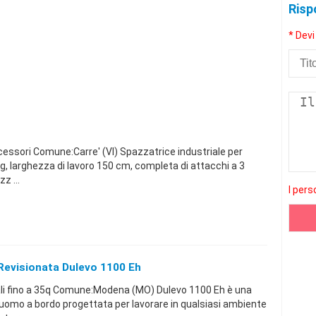
Risp
* Devi
cessori Comune:Carre' (VI) Spazzatrice industriale per
kg, larghezza di lavoro 150 cm, completa di attacchi a 3
z ...
I pers
 Revisionata Dulevo 1100 Eh
ali fino a 35q Comune:Modena (MO) Dulevo 1100 Eh è una
 uomo a bordo progettata per lavorare in qualsiasi ambiente