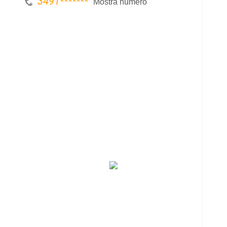
3491
*******
Mostra numero