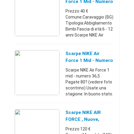
venduti nei nostri
Force 1 Mid - Numero
negozi,ma a prezzi ...
36,5 Ntn
Prezzo:40 €
Comune:Caravaggio (BG)
Tipologia:Abbigliamento
Bimbi Fascia di età:6 - 12
anni Scarpe NIKE Air
Force 1 mid - numero
36,5 Pagate 80€ (vedere
foto scontrino) Usate
Scarpe NIKE Air
una stagione. In buono
Force 1 Mid - Numero
sta ...
36,5
Scarpe NIKE Air Force 1
mid - numero 36,5
Pagate 80? (vedere foto
scontrino) Usate una
stagione. In buono stato.
Eventuale spedizione a
carico dell'acquirente:
+10 euro Clicca sul mio
Scarpe NIKE AIR
nome per vedere ...
FORCE , Nuove,
ORIGINALE
Prezzo:120 €