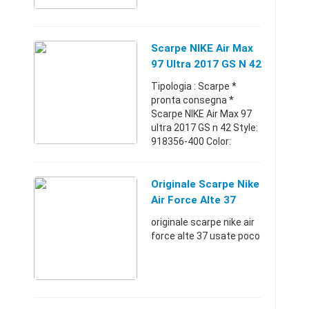
anni Scarpe Nike Air
Force numero 35 usate
poco colore
biancoPiemonte334947
Scarpe NIKE Air Max
742930 €
97 Ultra 2017 GS N 42
Tipologia : Scarpe *
pronta consegna *
Scarpe NIKE Air Max 97
ultra 2017 GS n 42 Style:
918356-400 Color:
Midnight Navy / White -
Cool Grey Nuove, originali
con BOX Nike. Numero
Originale Scarpe Nike
42 sul pronto, altri n ...
Air Force Alte 37
originale scarpe nike air
force alte 37 usate poco