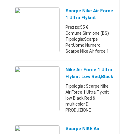
Scarpe Nike Air Force
1 Ultra Flyknit
Prezzo:55 €
Comune:Sirmione (BS)
Tipologia:Scarpe
Per:Uomo Numero:
Scarpe Nike Air force 1
ultra flyknit numero 44
Nike Air force 1 ultra
flyknit uomo grigie alte,
Nike Air Force 1 Ultra
taglia 44 usate 1 sola
Flyknit Low Red,black
volta. Origin ...
& Multicolor.
Tipologia : Scarpe Nike
Air Force 1 Ultra Flyknit
low Black,Red &
multicolor DI
PRODUZIONE
ASIATICA,come per la
grande maggioranza dei
modelli Nike,Adidas ecc
Scarpe NIKE Air