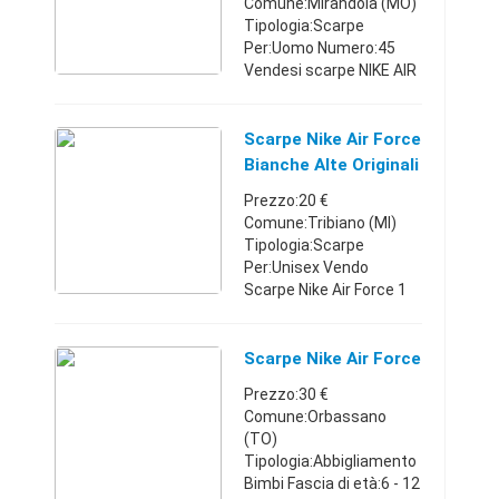
Comune:Mirandola (MO)
Tipologia:Scarpe
Per:Uomo Numero:45
Vendesi scarpe NIKE AIR
FORCE nuove misura 45 ,
per sbaglio misura
.ORIGINALE , bianco/nere
Scarpe Nike Air Force
, Prezzo 120 €Emilia-
Bianche Alte Originali
Romagna346019432 ...
Usate
Prezzo:20 €
Comune:Tribiano (MI)
Tipologia:Scarpe
Per:Unisex Vendo
Scarpe Nike Air Force 1
Mid originali Usate in
ottime condizioni
numero 38 Queste sono
Scarpe Nike Air Force
le scarpe Nike Air Force 1
Prezzo:30 €
nella loro versione ...
Comune:Orbassano
(TO)
Tipologia:Abbigliamento
Bimbi Fascia di età:6 - 12