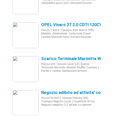
radioelettra pezzi unici introvabili,funzion ...
OPEL Vivaro 27 2.0 CDTI 120CV PC-TN
Prezzo:7.900 € Tipologia:Altro Marca:OPEL
Modello: Allestimento: Carburante:Diesel
Cambio:Manuale Anno immatricolazione: ...
Scarico Terminale Marmitta Wrestler
Prezzo:60 € Comune:Lecce (LE) Scarico
Terminale Marmitta Wrestler Muffler Cromata x
Harley e Custom Spettacolare termina ...
Negozio adibito ad attivita' commerci
Prezzo:50.000 € Comune:Palermo (PA)
Tipologia:Negozio Locali:2 Superficie:40 mq
Negozio categoria C/1 adibito a supermer ...