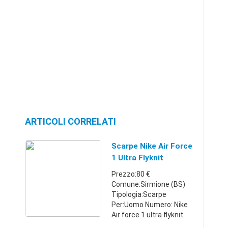
ARTICOLI CORRELATI
Scarpe Nike Air Force
1 Ultra Flyknit
Numero 44 -
Prezzo:80 €
Lombardia
Comune:Sirmione (BS)
Tipologia:Scarpe
Per:Uomo Numero: Nike
Air force 1 ultra flyknit
uomo grigie alte, taglia