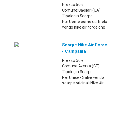
Originali
Prezzo:50 €
Nike, d ...
Comune:Cagliari (CA)
Tipologia:Scarpe
Per:Uomo come da titolo
vendo nike air force one
mind bianche originali
numero 42.5 usate tre
volte nuovissime come
Scarpe Nike Air Force
da foto. Vendo 50 euro
- Campania
vaolre di m ...
Prezzo:50 €
Comune:Aversa (CE)
Tipologia:Scarpe
Per:Unisex Salve vendo
scarpe originali Nike Air
Force edizione limitata
numero
41Campania333524598
450 €