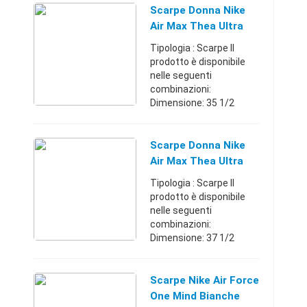
Scarpe Donna Nike
Air Max Thea Ultra
Flyknit W Nero
Tipologia : Scarpe Il
prodotto è disponibile
nelle seguenti
combinazioni:
Dimensione: 35 1/2
Dimensione: 36
Dimensione: 36 1/2
Dimensione: 37 1/2
Scarpe Donna Nike
Dimensione: 40 - Modello
Air Max Thea Ultra
di punta per un look
Flyknit W Rosa
Tipologia : Scarpe Il
urbano, ...
prodotto è disponibile
nelle seguenti
combinazioni:
Dimensione: 37 1/2
Dimensione: 39
Dimensione: 38 - Il
nostro interesse va
Scarpe Nike Air Force
subito a questa scarpa
One Mind Bianche
da ginnastica firmata