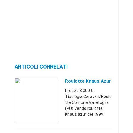
ARTICOLI CORRELATI
Roulotte Knaus Azur
Prezzo:8.000 €
Tipologia:Caravan/Roulo
tte Comune:Vallefoglia
(PU) Vendo roulotte
Knaus azur del 1999.
Lunga mt 6.50 con
timone 4 posti letto una
dinette letto alla