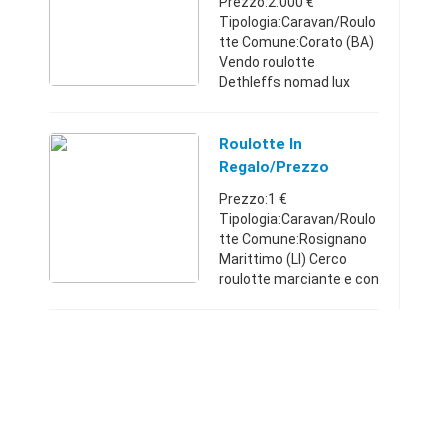
Prezzo:2.000 €
manigl ...
Tipologia:Caravan/Roulo
tte Comune:Corato (BA)
Vendo roulotte
Dethleffs nomad lux
470, 4 posti letto, due
dinette matrimoniali,
bagno chimico, frigo 220,
Roulotte In
cucina nuova, riserva
Regalo/prezzo
acqua, tut ...
Modico Zona
Prezzo:1 €
Rosignano
Tipologia:Caravan/Roulo
tte Comune:Rosignano
Marittimo (LI) Cerco
roulotte marciante e con
documenti in regola
preferibilmente nella
zona di Rosignano e
dintorni.
Toscana33898537141 €