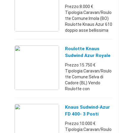
Prezzo:8.000 €
Tipologia:Caravan/Roulo
tte Comune:Imola (BO)
Roulotte Knaus Azur 610
doppio asse bellissima
con casetta
completamente
arredata visibile presso
Roulotte Knaus
camping zadina
Sudwind Azur Royale
cesenatico ..causa
500EU
Prezzo:15.750 €
inutiliz ...
Tipologia:Caravan/Roulo
tte Comune:Selva di
Cadore (BL) Vendo
Roulotte con
preingresso situata
presso Camping Cadore .
La roulotte ha 4 posti
Knaus Sudwind-Azur
letto di cui uno
FD 400- 3 Posti
matrimoniale (o dinette
Prezzo:10.000 €
a ...
Tipologia:Caravan/Roulo