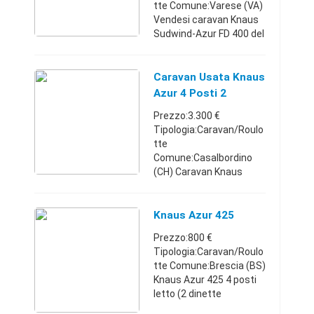
tte Comune:Varese (VA)
Vendesi caravan Knaus
Sudwind-Azur FD 400 del
2008, un letto
matrimoniale + 1
dinette, comodo
Caravan Usata Knaus
armadio porta abiti,
Azur 4 Posti 2
mover, ventilatore turb ...
Matrimoniali
Prezzo:3.300 €
Tipologia:Caravan/Roulo
tte
Comune:Casalbordino
(CH) Caravan Knaus
usata Modello Azur
Condizioni buone Priva di
frigo e cucina lo spazio è
Knaus Azur 425
stato adibito ad un
Prezzo:800 €
posto aggiunto a divano
Tipologia:Caravan/Roulo
com ...
tte Comune:Brescia (BS)
Knaus Azur 425 4 posti
letto (2 dinette
matrimoniali) Bagno con