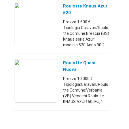
francese e due singoli
Roulotte Knaus Azur
reali.tutti c ...
520
Prezzo:1.600 €
Tipologia:Caravan/Roulo
tte Comune:Brescia (BS)
Knaus serie Azur
modello 520 Anno 90 2
dinette matrimoniali
(4/5 posti letto) Bagno
con thetford a cassetto
Roulotte Quasi
e piatto doccia Cucina
Nuova
con fri ...
Prezzo:10.000 €
Tipologia:Caravan/Roulo
tte Comune:Verbania
(VB) Vendesi Roulotte
KNAUS AZUR 500FU,4
posti letto, due fissi e
due ricavabili da dinette,
completa di veranda
CONVER usata solo due