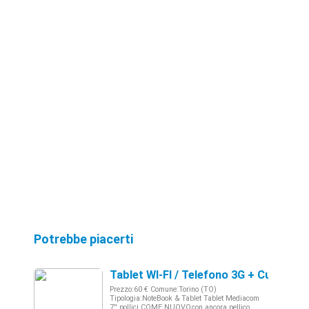
Potrebbe piacerti
Tablet WI-FI / Telefono 3G + Custodia
Prezzo:60 € Comune:Torino (TO)
Tipologia:NoteBook & Tablet Tablet Mediacom
7'' pollici COME NUOVO,con ancora pellico ...