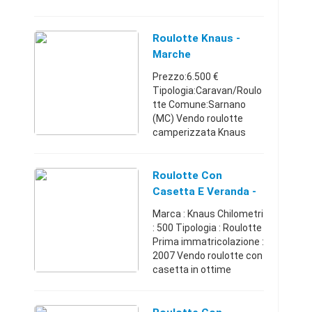
piatto doccia Cucina con
Frigo 220v In ottime
condizioni 2 gomme
Roulotte Knaus -
nuove Priva ...
Marche
Prezzo:6.500 €
Tipologia:Caravan/Roulo
tte Comune:Sarnano
(MC) Vendo roulotte
camperizzata Knaus
modello Azur, anno 2001.
Larga 2,5 metri. 6posti
letto. Composta da
Roulotte Con
doppio matrimoniale più
Casetta E Veranda -
dinette. Stu ...
Fano (Pesaro/Urbino)
Marca : Knaus Chilometri
: 500 Tipologia : Roulotte
Prima immatricolazione :
2007 Vendo roulotte con
casetta in ottime
condizioni, comprensiva
di mobili ed
arredamento, sistemata