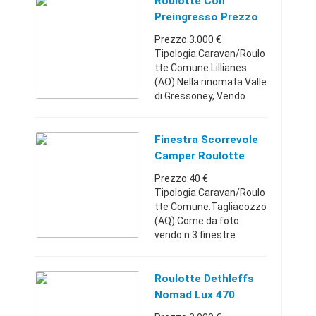
Roulotte Con
presso il Camping &qu ...
Preingresso Prezzo
Trattabile
Prezzo:3.000 €
Tipologia:Caravan/Roulo
tte Comune:Lillianes
(AO) Nella rinomata Valle
di Gressoney, Vendo
Roulotte Laica con
casetta in legno
coibentato sita in
Finestra Scorrevole
camping Mongenet a
Camper Roulotte
Lillianes, dotato di ...
Misura700x225
Prezzo:40 €
Tipologia:Caravan/Roulo
tte Comune:Tagliacozzo
(AQ) Come da foto
vendo n 3 finestre
scorrevoli tipo
ParaPress foro scocca
700x225 per roulotte
Roulotte Dethleffs
camper in ottime
Nomad Lux 470
condizioni complete di