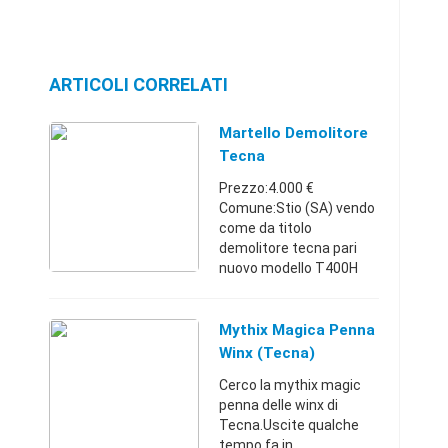
ARTICOLI CORRELATI
Martello Demolitore
Tecna
Prezzo:4.000 €
Comune:Stio (SA) vendo
come da titolo
demolitore tecna pari
nuovo modello T400H
anno di costruzione
2014 usato pochissimo
con due punte .
Mythix Magica Penna
Campania33974855074.
Winx (Tecna)
000 €
Cerco la mythix magic
penna delle winx di
Tecna.Uscite qualche
tempo fa in