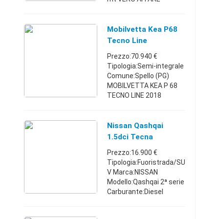
RIBASSATO!!!!Splendida
lancia barca tecno
antivegetativa passata
Mobilvetta Kea P68
completamente lucidata
Tecno Line
vero affare la barca no ...
Prezzo:70.940 €
Tipologia:Semi-integrale
Comune:Spello (PG)
MOBILVETTA KEA P 68
TECNO LINE 2018
DUCATO 2,3 150 CV
EURO 6
CONDIZIONATORE, DRL
Nissan Qashqai
LED, SAFETY
1.5dci Tecna
PACK,PARAURTI BIANCO,
Prezzo:16.900 €
CALANDRA NERO
Tipologia:Fuoristrada/SU
LUCIDO, SKI ...
V Marca:NISSAN
Modello:Qashqai 2ª serie
Carburante:Diesel
Cambio:Manuale Anno
immatricolazione:2014