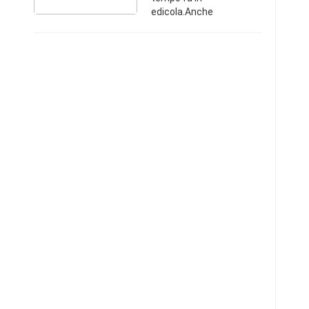
edicola.Anche
usata...ma in buone
condizioni,con la sua
bacchetta!Zona Trieste.
Friuli-Venezia Giulia,
Cercasi3454380696