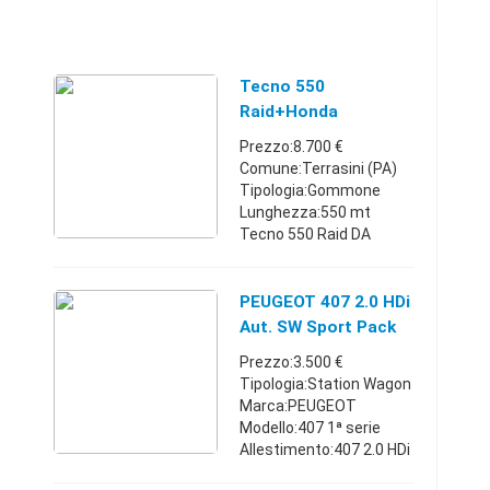
Tecno 550
Raid+Honda
40/60+carrello
Prezzo:8.700 €
Comune:Terrasini (PA)
Tipologia:Gommone
Lunghezza:550 mt
Tecno 550 Raid DA
VETRINA,full
optional,rollbar
vtr,cuscinerie
PEUGEOT 407 2.0 HDi
perfette,rimessaggi
Aut. SW Sport Pack
invernali coperto,motore
Tecno
Prezzo:3.500 €
Honda 40/60 4T 2015, ...
Tipologia:Station Wagon
Marca:PEUGEOT
Modello:407 1ª serie
Allestimento:407 2.0 HDi
aut. SW Sport Pack