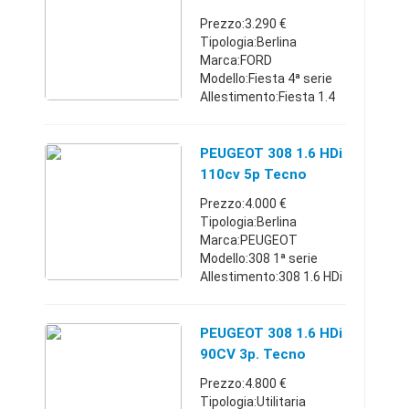
comprese To ...
Prezzo:3.290 €
Tipologia:Berlina
Marca:FORD
Modello:Fiesta 4ª serie
Allestimento:Fiesta 1.4
TDCi 3p. Tecno
Carburante:Diesel
Cambio:Manuale Anno
PEUGEOT 308 1.6 HDi
immatricolazione:2006
110cv 5p Tecno
Km:80.000 - 84.999
Prezzo:4.000 €
Classe emissio ...
Tipologia:Berlina
Marca:PEUGEOT
Modello:308 1ª serie
Allestimento:308 1.6 HDi
110CV 5p. Tecno (5
Marce)
Carburante:Diesel
PEUGEOT 308 1.6 HDi
Cambio:Manuale Anno
90CV 3p. Tecno
immatricolazione:2008
Prezzo:4.800 €
Km:170.000 - 179.999 ...
Tipologia:Utilitaria