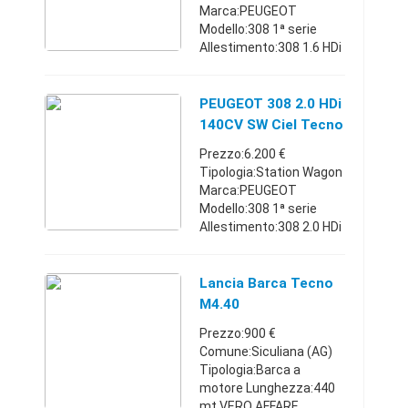
Marca:PEUGEOT
Modello:308 1ª serie
Allestimento:308 1.6 HDi
90CV 3p. Tecno
Carburante:Diesel
Cambio:Manuale Anno
PEUGEOT 308 2.0 HDi
immatricolazione:2008
140CV SW Ciel Tecno
Km:160.000 - 169.999
- KM CER
Prezzo:6.200 €
Classe e ...
Tipologia:Station Wagon
Marca:PEUGEOT
Modello:308 1ª serie
Allestimento:308 2.0 HDi
140CV SW Ciel Tecno
Carburante:Diesel
Cambio:Manuale Anno
Lancia Barca Tecno
immatricolazione:2010
M4.40
Km:120.000 - 129.999 ...
Prezzo:900 €
Comune:Siculiana (AG)
Tipologia:Barca a
motore Lunghezza:440
mt VERO AFFARE