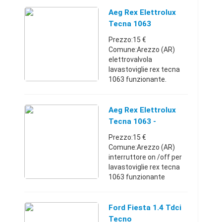
Tecno Carburante:Diesel
Cambio:Automatico
Aeg Rex Elettrolux
Anno
Tecna 1063
immatricolazione:2005
Prezzo:15 €
Km:140.000 - ...
Comune:Arezzo (AR)
elettrovalvola
lavastoviglie rex tecna
1063 funzionante.
accetto pagamenti
paypaltro venduto con
formula tra privati visto
Aeg Rex Elettrolux
e piaciuto spedizioni non
Tecna 1063 -
comprese Toscana3477
Toscana
Prezzo:15 €
...
Comune:Arezzo (AR)
interruttore on /off per
lavastoviglie rex tecna
1063 funzionante
accetto pagamento
paypaltro venduto con
formula tra privati visto
Ford Fiesta 1.4 Tdci
e piaciuto spedizioni non
Tecno