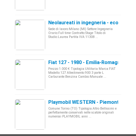
Neolaureati in ingegneria - economia 
Sede di lavoro:Milano (MI) Settore:Ingegneria
Orario:Full time Contratto:Stage Titolo di
Studio:Laurea Partita IVA:11308 ...
Fiat 127 - 1980 - Emilia-Romagna
Prezzo:1.000 € Tipologia:Utilitaria Marca:FIAT
Modello:127 Allestimento:900 3 porte L
Carburante:Benzina Cambio:Manuale ...
Playmobil WESTERN - Piemonte
Comune:Torino (TO) Tipologia:Altro Bellissimi e
perfettamente conservati nelle scatole originali
numerosi PLAYMOBIL anni ...