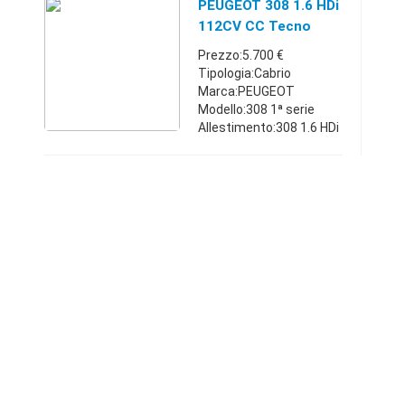
Km:75.000 - 79.999
PEUGEOT 308 1.6 HDi
Classe emissioni:Euro 6
112CV CC Tecno
Posti:5 Porte:4/5 ...
Prezzo:5.700 €
Tipologia:Cabrio
Marca:PEUGEOT
Modello:308 1ª serie
Allestimento:308 1.6 HDi
112CV CC Tecno
Carburante:Diesel
Cambio:Manuale Anno
immatricolazione:2009
Km:95.000 - 99.999
Classe emissio ...