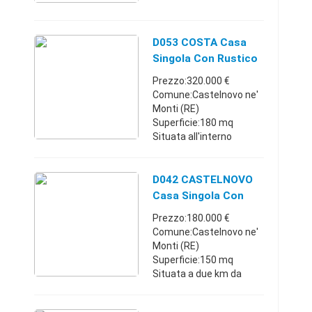
soggiorno, cucina
abitabile, 2 camere,
bagno, magazzino,
D053 COSTA Casa
garage, posto auto ...
Singola Con Rustico
E Giardino
Prezzo:320.000 €
Comune:Castelnovo ne'
Monti (RE)
Superficie:180 mq
Situata all'interno
dell'abitato di Costa de
Grassi a 5 km da
Castelnovo ne' Monti, in
D042 CASTELNOVO
zona comodissima alla
Casa Singola Con
strada e con una bellis ...
Terrazza Coperta
Prezzo:180.000 €
Comune:Castelnovo ne'
Monti (RE)
Superficie:150 mq
Situata a due km da
Castelnovo ne' Monti in
frazione caratteristica