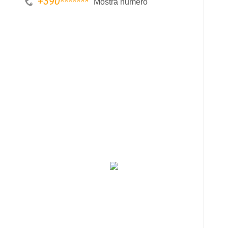
+390
*******
Mostra numero