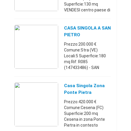
Superficie:130 mq
VENDESI centro paese di
Vanzo casa singola su
due livelli
completamente da
CASA SINGOLA A SAN
ristrutturare , con
PIETRO
garage e giardino privato
Prezzo:200.000 €
Riferimento: ...
Comune:Stra (VE)
Locali:5 Superficie:180
mq Rif: R085
(147433486) - SAN
PIETRO: proponiamo in
vendita casa singola
degli anni '80, di circa
Casa Singola Zona
180 mq, disposti su due
Ponte Pietra
livelli. piano terr ...
Possibilità Di Cre
Prezzo:420.000 €
Comune:Cesena (FC)
Superficie:200 mq
Cesena in zona Ponte
Pietra in contesto