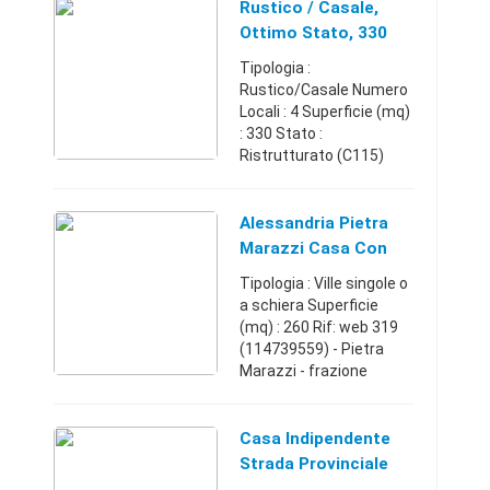
circostante la pietra di
Rustico / Casale,
Bismantova, casa
Ottimo Stato, 330
singola comoda alla st ...
Mq, Pietra Marazzi
Tipologia :
Rustico/Casale Numero
Locali : 4 Superficie (mq)
: 330 Stato :
Ristrutturato (C115)
PIETRA MARAZZI
vendesi casa libera su
tre lati collinare
Alessandria Pietra
panoramica non isolata
Marazzi Casa Con
composta da: Piano
Giardino E
Tipologia : Ville singole o
terre ...
Dependance
a schiera Superficie
(mq) : 260 Rif: web 319
(114739559) - Pietra
Marazzi - frazione
Pavone in bella posizione
tranquilla e non isolata
bifamiliare composta da
Casa Indipendente
due unità ab ...
Strada Provinciale
80, Pietra Marazzi