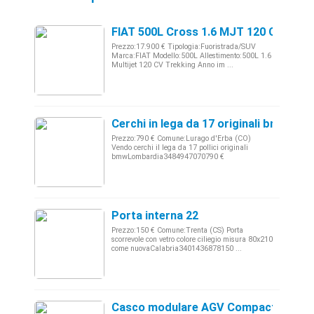
FIAT 500L Cross 1.6 MJT 120 Cv NUO
Prezzo:17.900 € Tipologia:Fuoristrada/SUV
Marca:FIAT Modello:500L Allestimento:500L 1.6
Multijet 120 CV Trekking Anno im ...
Cerchi in lega da 17 originali bmw - L
Prezzo:790 € Comune:Lurago d'Erba (CO)
Vendo cerchi il lega da 17 pollici originali
bmwLombardia3484947070790 €
Porta interna 22
Prezzo:150 € Comune:Trenta (CS) Porta
scorrevole con vetro colore ciliegio misura 80x210
come nuovaCalabria3401436878150 ...
Casco modulare AGV Compact TG L m