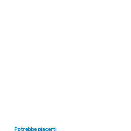
2 bagni due camere
cucina e s ...
Potrebbe piacerti