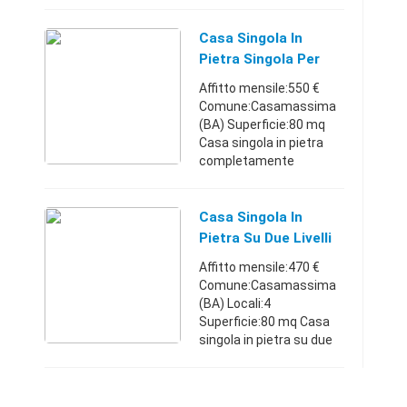
residenziale circondato
dverde e non lontano da
tutti i servizi oltre che
Casa Singola In
alle via che portano
Pietra Singola Per
mare, VENDI ...
Due Persone
Affitto mensile:550 €
Comune:Casamassima
(BA) Superficie:80 mq
Casa singola in pietra
completamente
arredata, adatta per 2
studenti, coppia o
lavoratori temporanei. La
Casa Singola In
casa è costituita di due
Pietra Su Due Livelli
camere, ...
Affitto mensile:470 €
Comune:Casamassima
(BA) Locali:4
Superficie:80 mq Casa
singola in pietra su due
livelli completamente
arredata adatta per
lavoratori e studenti, con