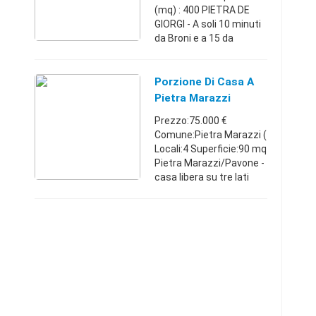
(mq) : 400 PIETRA DE
GIORGI - A soli 10 minuti
da Broni e a 15 da
Casteggio , a mezza
collina, nel verde della
campagna , ma non
Porzione Di Casa A
isolata , in posizione
Pietra Marazzi
panora ...
Prezzo:75.000 €
Comune:Pietra Marazzi (
Locali:4 Superficie:90 mq
Pietra Marazzi/Pavone -
casa libera su tre lati
adatta a coppia
giovanile, perfettamente
abitabile, composta da
ingresso living su sog ...