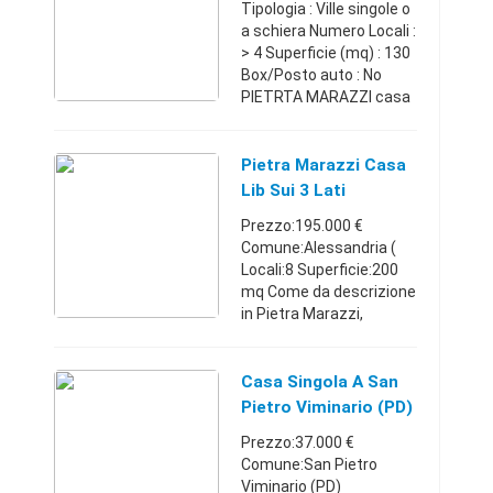
Tipologia : Ville singole o
a schiera Numero Locali :
> 4 Superficie (mq) : 130
Box/Posto auto : No
PIETRTA MARAZZI casa
libera su 4 lati con
grande parco
piantumato di circa 3000
Pietra Marazzi Casa
mq completamente ...
Lib Sui 3 Lati
Ristrutturata
Prezzo:195.000 €
Comune:Alessandria (
Locali:8 Superficie:200
mq Come da descrizione
in Pietra Marazzi,
località collinare alle
porte della città di
Alessandria, casa libra
Casa Singola A San
sui tre lai con giardino, o
Pietro Viminario (PD)
...
- Vanzo
Prezzo:37.000 €
Comune:San Pietro
Viminario (PD)