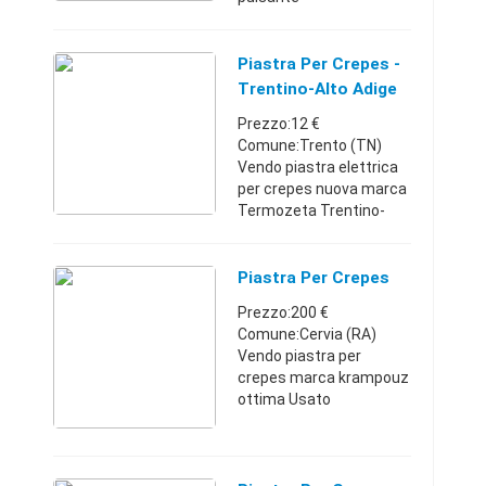
d'accensione/spegnime
nto, manopola
temperatura regolabile e
Piastra Per Crepes -
alimentazione 220v.
Trentino-Alto Adige
Misure: larghezza: 40cm
Prezzo:12 €
- profo ...
Comune:Trento (TN)
Vendo piastra elettrica
per crepes nuova marca
Termozeta Trentino-
Alto
Adige347050957212 €
Piastra Per Crepes
Prezzo:200 €
Comune:Cervia (RA)
Vendo piastra per
crepes marca krampouz
ottima Usato
pochissimo prezzo 200€
3342999437 Emilia-
Romagna334299943720