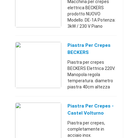
Macchina per crepes
elettrica BECKERS
prodotto NUOVO
Modello: DE-1A Potenza:
3kW / 230 V Piano
cottura(mm) : 400(Ã~)
Peso: 18 Kg. Telaio in
acciaio inox Piastra
Piastra Per Crepes
Teflonata Temperatura
BECKERS
30°C ~ 300°C 1 sp ...
Piastra per crepes
BECKERS Elettrica 220V.
Manopola regola
temperatura. diametro
piastra 40cm altezza
17cm poco
trattabiliCastel Volturno
(Caserta)+39392007587
Piastra Per Crepes -
5300 €
Castel Volturno
(Caserta)
Piastra per crepes,
completamente in
acciaio inox.