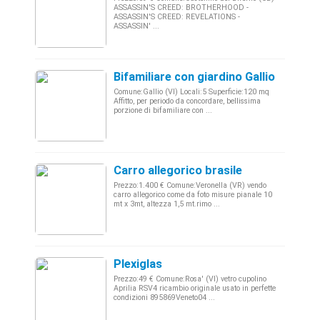
ASSASSIN'S CREED: BROTHERHOOD -
ASSASSIN'S CREED: REVELATIONS -
ASSASSIN' ...
Bifamiliare con giardino Gallio (Asiago
Comune:Gallio (VI) Locali:5 Superficie:120 mq
Affitto, per periodo da concordare, bellissima
porzione di bifamiliare con ...
Carro allegorico brasile
Prezzo:1.400 € Comune:Veronella (VR) vendo
carro allegorico come da foto misure pianale 10
mt x 3mt, altezza 1,5 mt.rimo ...
Plexiglas
Prezzo:49 € Comune:Rosa' (VI) vetro cupolino
Aprilia RSV4 ricambio originale usato in perfette
condizioni 895869Veneto04 ...