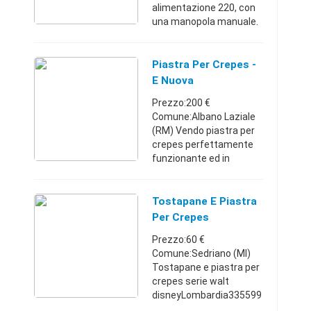
alimentazione 220, con
una manopola manuale.
marca: Becker's,
modello: EDE-1. misure:
L=45cm. P=45cm.
Piastra Per Crepes -
H=25cm. prezzo poco
E Nuova
trattabile.Castel
Prezzo:200 €
Volturno ...
Comune:Albano Laziale
(RM) Vendo piastra per
crepes perfettamente
funzionante ed in
perfette condizioni... A
breve metterò altre foto
che adesso non ho
Tostapane E Piastra
potuto scattare...
Per Crepes
Lazio39339163562 ...
Prezzo:60 €
Comune:Sedriano (MI)
Tostapane e piastra per
crepes serie walt
disneyLombardia335599
569760 €