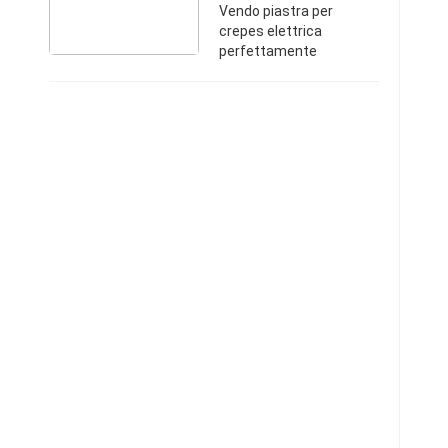
Vendo piastra per
crepes elettrica
perfettamente
funzionante prezzo
trattabile
Liguria349417039120 €