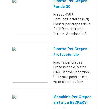
0 €
Piastra Per Crepes
Rondò 30
Prezzo:450 €
Comune:Cattolica (RN)
Piastra per crepes della
Techfood di ottima
fattura. Acquistata 3
anni fa ma utilizzata
solo per 2. E' ancora
perfettamente
Piastra Per Crepes
funzionante, vendo per
Professionale
cambio attività. D ...
Piastra per Crepes
Professionale. Marca:
FIAR. Ottime Condizioni.
Utilizzata pochissime
volte e sempre ben
curata.Catanzaro
(Catanzaro)+393397785
553250 €
Macchina Per Crepes
Elettrica BECKERS