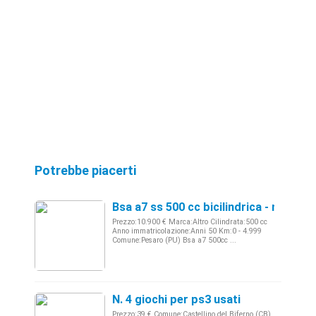
Potrebbe piacerti
Bsa a7 ss 500 cc bicilindrica - moto ep
Prezzo:10.900 € Marca:Altro Cilindrata:500 cc
Anno immatricolazione:Anni 50 Km:0 - 4.999
Comune:Pesaro (PU) Bsa a7 500cc ...
N. 4 giochi per ps3 usati
Prezzo:39 € Comune:Castellino del Biferno (CB)