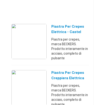
Piastra Per Crepes
Elettrica - Castel
Volturno (Caserta)
Piastra per crepes,
marca BECKERS.
Prodotto interamente in
acciaio, completo di
pulsante
d'accensione/spegnime
nto, manopola
temperatura regolabile e
Piastra Per Crepes
alimentazione 220v.
Creppiera Elettrica
Misure: larghezza: 40cm
Piastra per crepes,
- profo ...
marca BECKERS.
Prodotto interamente in
acciaio, completo di
pulsante