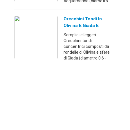
Acquamarina (diametro
0.3 cm) ed elementi
sferici di Morganite
(diametro 0.6 cm).
Orecchini Tondi In
Montatura in Argento
Olivina E Giada E
925. La chiusura è ...
Argento 925
Semplici e leggeri.
Orecchini tondi
concentrici composti da
rondelle di Olivina e sfere
di Giada (diametro 0.6 -
0.4 cm) e montatura in
Argento 925. La chiusura
è a farfallina.Milano
(Milano)+39800168 ...