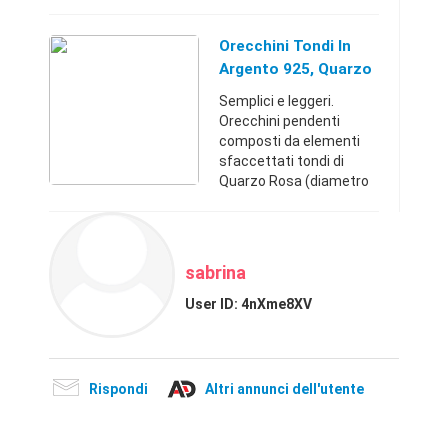
0.6 - 0.2 cm). La
montatura è in argento
925 con chiusura a
Orecchini Tondi In
monachella.Milano
Argento 925, Quarzo
(Milano)+3980016858 ...
Rosa E Perle
Semplici e leggeri.
Orecchini pendenti
composti da elementi
sfaccettati tondi di
Quarzo Rosa (diametro
0.4 cm) e Perle. La
montatura è in argento
925 con chiusura a
monachella.Milano
sabrina
(Milano)+39800168 ...
User ID:
4nXme8XV
Rispondi
Altri annunci dell'utente