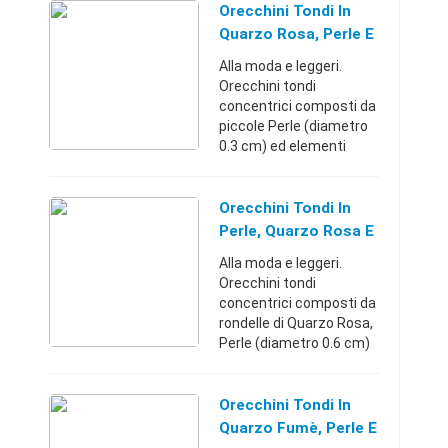
925. La chiusura è a
Orecchini Tondi In
farfallina.Milano
Quarzo Rosa, Perle E
(Milano)+3980 ...
Argento 925
Alla moda e leggeri.
Orecchini tondi
concentrici composti da
piccole Perle (diametro
0.3 cm) ed elementi
sferici di Quarzo Rosa
(diametro 0.6 cm).
Montatura in Argento
Orecchini Tondi In
925. La chiusura è a
Perle, Quarzo Rosa E
farfallina. ...
Argento 925
Alla moda e leggeri.
Orecchini tondi
concentrici composti da
rondelle di Quarzo Rosa,
Perle (diametro 0.6 cm)
e montatura in Argento
925. La chiusura è a
monachella.Milano
Orecchini Tondi In
(Milano)+398001685899
Quarzo Fumè, Perle E
9 €