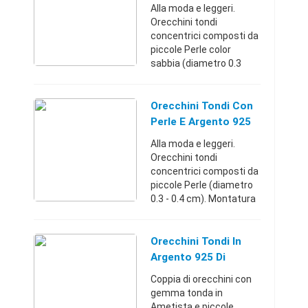
Argento 925
Alla moda e leggeri.
Orecchini tondi
concentrici composti da
piccole Perle color
sabbia (diametro 0.3
cm) ed elementi sferici
sfaccettati di Quarzo
Fumè (diametro 0.6 cm).
Orecchini Tondi Con
Montatura in Argento
Perle E Argento 925
925. La ...
Alla moda e leggeri.
Orecchini tondi
concentrici composti da
piccole Perle (diametro
0.3 - 0.4 cm). Montatura
in Argento 925. La
chiusura è a
farfallina.Milano
Orecchini Tondi In
(Milano)+398001685899
Argento 925 Di
9 €
Ametista E
Coppia di orecchini con
Marcasite
gemma tonda in
Ametista e piccole