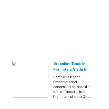
Orecchini Tondi In
Prehnite E Giada E
Argento 925
Semplici e leggeri.
Orecchini tondi
concentrici composti da
sfere sfaccettate di
Prehnite e sfere di Giada
(diametro 0.6 cm) e
montatura in Argento