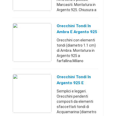
Marcasiti. Montatura in
Argento 925. Chiusura a
farfallina. Indossando un
paio di orecchini in
Ametista si avvertirà
Orecchini Tondi In
quasi subito un senso di
Ambra E Argento 925
...
Orecchini con elementi
tondi (diametro 1.1 cm)
di Ambra. Montatura in
Argento 925 a
farfallina.Milano
(Milano)+398001685891
4 €
Orecchini Tondi In
Argento 925 E
Acquamarina
Semplici e leggeri.
Orecchini pendenti
composti da elementi
sfaccettati tondi di
Acquamarina (diametro