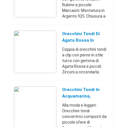
Rubino e piccole
Marcasiti. Montatura in
Argento 925. Chiusura a
farfallina.Milano
(Milano)+398001685897
2 €
Orecchini Tondi Di
Agata Rossa In
Argento 925 E
Coppia di orecchini tondi
Bronzo - Stile Turco
a clip con perno in stile
turco con gemma di
Agata Rossa e piccoli
Zirconi a circondarla.
Montatura in Argento
925 e Bronzo.
Indossando un paio di
Orecchini Tondi In
orecchini in Agata si
Acquamarina,
ottie ...
Morganite E Argento
Alla moda e leggeri.
925
Orecchini tondi
concentrici composti da
piccole sfere di