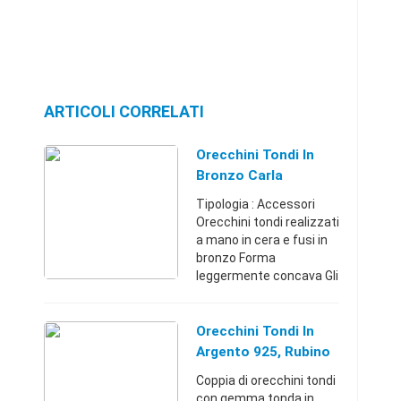
ARTICOLI CORRELATI
Orecchini Tondi In
Bronzo Carla
Montemerli
Tipologia : Accessori
Orecchini tondi realizzati
a mano in cera e fusi in
bronzo Forma
leggermente concava Gli
orecchini sono protetti
da una pellicola
antiossidante Misure
Orecchini Tondi In
diametro mm 40
Argento 925, Rubino
Monachelle i ...
E Marcasite
Coppia di orecchini tondi
con gemma tonda in