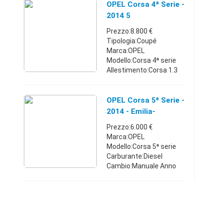
Carburante:Gpl Anno
OPEL Corsa 4ª Serie -
immatricolazione:2014
2014 5
Km:35.000 - 39.999
Prezzo:8.800 €
Posti:5 Po ...
Tipologia:Coupé
Marca:OPEL
Modello:Corsa 4ª serie
Allestimento:Corsa 1.3
CDTI 75CV ecoFLEX 3
porte Edition
Carburante:Diesel Anno
OPEL Corsa 5ª Serie -
immatricolazione:2014
2014 - Emilia-
Km:0 - 4.999 Classe
Romagna
Prezzo:6.000 €
emissioni:Eur ...
Marca:OPEL
Modello:Corsa 5ª serie
Carburante:Diesel
Cambio:Manuale Anno
immatricolazione:2014
Km:85.000 - 89.999
Posti:5 Porte:4/5
Comune:Parma (PR)
Vendo Opel corsa full