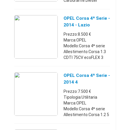
Carburante:Diesel
Cambio:Manuale Anno
immatricolazione:2014
Km:55.000 - 59.999
OPEL Corsa 4ª Serie -
Posti:5 Porte:4/5
2014 - Lazio
Comune:Perugia (PG)
Prezzo:8.500 €
Vendo Opel co ...
Marca:OPEL
Modello:Corsa 4ª serie
Allestimento:Corsa 1.3
CDTI 75CV ecoFLEX 3
porte Edition
Carburante:Diesel Anno
immatricolazione:2014
OPEL Corsa 4ª Serie -
Km:80.000 - 84.999
2014 4
Posti:5 Porte:4/5
Prezzo:7.500 €
Comune:Velle ...
Tipologia:Utilitaria
Marca:OPEL
Modello:Corsa 4ª serie
Allestimento:Corsa 1.2 5
porte Predisposizione
GPL Edition