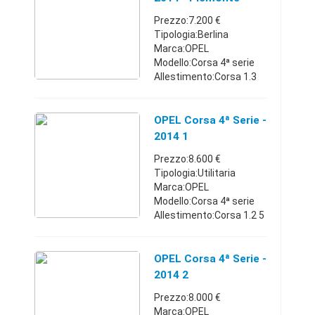
Benzina con impianto
Prezzo:7.200 €
GPL Come nuova km. 4. ...
Tipologia:Berlina
Marca:OPEL
Modello:Corsa 4ª serie
Allestimento:Corsa 1.3
CDTI 75CV F.AP. 3 porte
Ecotec
Carburante:Diesel
OPEL Corsa 4ª Serie -
Cambio:Manuale Anno
2014 1
immatricolazione:2014
Prezzo:8.600 €
Km:85.000 - 89.999 ...
Tipologia:Utilitaria
Marca:OPEL
Modello:Corsa 4ª serie
Allestimento:Corsa 1.2 5
porte Elective
Carburante:Benzina
Cambio:Manuale Anno
OPEL Corsa 4ª Serie -
immatricolazione:2014
2014 2
Km:90.000 - 94.999
Prezzo:8.000 €
Classe emi ...
Marca:OPEL