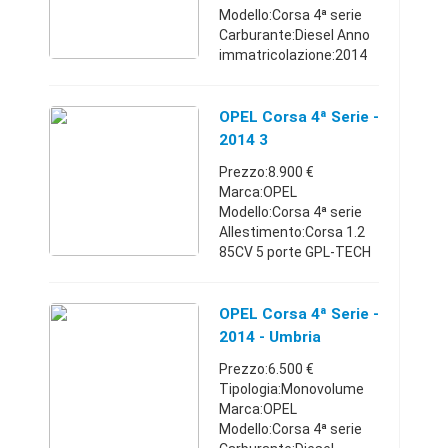
Modello:Corsa 4ª serie
Carburante:Diesel Anno
immatricolazione:2014
Km:60.000 - 64.999
Porte:4/5 Comune:Susa
(TO) Auto pari nuovo con
OPEL Corsa 4ª Serie -
64.000 Km. Appena
2014 3
tagliandata e ancora i ...
Prezzo:8.900 €
Marca:OPEL
Modello:Corsa 4ª serie
Allestimento:Corsa 1.2
85CV 5 porte GPL-TECH
Edition Carburante:Gpl
Cambio:Manuale Anno
immatricolazione:2014
OPEL Corsa 4ª Serie -
Km:40.000 - 44.999
2014 - Umbria
Classe emissioni:Euro ...
Prezzo:6.500 €
Tipologia:Monovolume
Marca:OPEL
Modello:Corsa 4ª serie