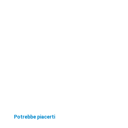
optiondisel im ...
Potrebbe piacerti