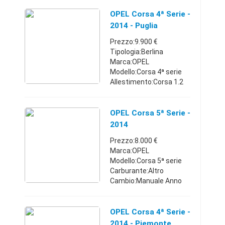
OPEL Corsa 4ª Serie -
2014 - Puglia
Prezzo:9.900 €
Tipologia:Berlina
Marca:OPEL
Modello:Corsa 4ª serie
Allestimento:Corsa 1.2
85CV 5 porte GPL-TECH
Elective Carburante:Gpl
Cambio:Manuale Anno
OPEL Corsa 5ª Serie -
immatricolazione:2014
2014
Km:20.000 - 24.999 Pos
Prezzo:8.000 €
...
Marca:OPEL
Modello:Corsa 5ª serie
Carburante:Altro
Cambio:Manuale Anno
immatricolazione:2014
Km:0 - 4.999 Posti:5
Porte:4/5
OPEL Corsa 4ª Serie -
Comune:Varese (VA)
2014 - Piemonte