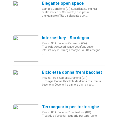
Elegante open space
Comune:Carloforte (CI) Superficie:50 mq Nel
centro storico di Carloforte,a due passi
dlungomare,affitto un elegante e co ...
Internet key - Sardegna
Prezzo:30 € Comune:Capoterra (CA)
Tipologia:Accessori vendo Vodafone super
internet key 28.8 mega ready euro 30 Sardegna
...
Bicicletta donna freni bacchetta - Lo
Prezzo:160 € Comune:Cremona (CR)
Tipologia:Donna Bicicletta da donna con freni a
bacchetta Copertoni e camere d'aria nuo ...
Terracquario per tartarughe - Emilia
Prezzo:80 € Comune:Zola Predosa (BO)
Tipo:Altro Vendo terracquario per tartarughe