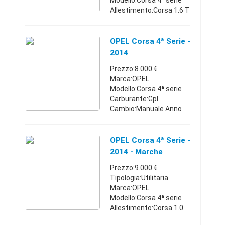
Modello:Corsa 4ª serie
Allestimento:Corsa 1.6 T
192CV 3 porte OPC
Carburante:Benzina
Cambio:Manuale Anno
OPEL Corsa 4ª Serie -
immatricolazione:2014
2014
Km:70.000 - 74.999
Prezzo:8.000 €
Classe emis ...
Marca:OPEL
Modello:Corsa 4ª serie
Carburante:Gpl
Cambio:Manuale Anno
immatricolazione:2014
Km:45.000 - 49.999
Posti:5 Comune:Rieti (RI)
OPEL Corsa 4ª Serie -
Auto GPL 47.000km
2014 - Marche
.perfetta tagliando
Prezzo:9.000 €
effettuato ...
Tipologia:Utilitaria
Marca:OPEL
Modello:Corsa 4ª serie
Allestimento:Corsa 1.0
12V 5 porte Enjoy