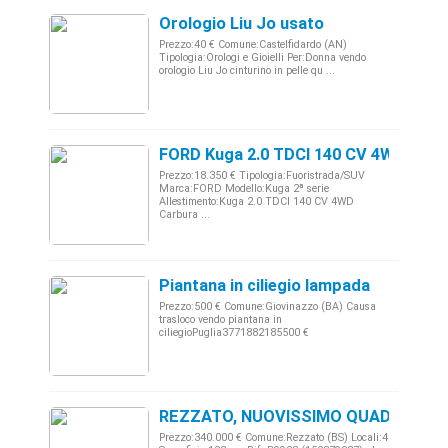
Orologio Liu Jo usato
Prezzo:40 € Comune:Castelfidardo (AN)
Tipologia:Orologi e Gioielli Per:Donna vendo
orologio Liu Jo cinturino in pelle qu ...
FORD Kuga 2.0 TDCI 140 CV 4WD - Pi
Prezzo:18.350 € Tipologia:Fuoristrada/SUV
Marca:FORD Modello:Kuga 2ª serie
Allestimento:Kuga 2.0 TDCI 140 CV 4WD
Carbura ...
Piantana in ciliegio lampada
Prezzo:500 € Comune:Giovinazzo (BA) Causa
trasloco vendo piantana in
ciliegioPuglia3771882185500 €
REZZATO, NUOVISSIMO QUADRILOCAL
Prezzo:340.000 € Comune:Rezzato (BS) Locali:4