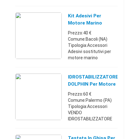
fuoribordo Modello
Mariner 8 hp 2 tempi
realizzati in vinile
Kit Adesivi Per
adesivo prespaziato (
Motore Marino
senza fondo, il colore di
Yamaha 40 Hp 2
Prezzo:40 €
fo ...
Tempi
Comune:Bacoli (NA)
Tipologia:Accessori
Adesivi sostitutivi per
motore marino
fuoribordo Modello
YAMAHA 40 HP 2 TEMPI
realizzati in vinile
IDROSTABILIZZATORE
adesivo prespaziato (
DOLPHIN Per Motore
senza fondo, il colore di
Marino F.b
Prezzo:60 €
fo ...
Comune:Palermo (PA)
Tipologia:Accessori
VENDO
IDROSTABILIZZATORE
DOLPHIN per motore
marino fuoribordo. Se
interessati x maggiori
Testata In Ghisa Per