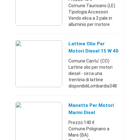
Comune:Taurisano (LE)
Tipologia:Accessori
Vendo elica a 3 pale in
alluminio per motore
marino Johnson 737.
L'elica è in ottime
condizioni come da foto.
Lattine Olio Per
Vendo secondo la
Motori Diesel 15 W 40
formula visto e pia ...
Comune:Cantu' (CO)
Lattine olio per motori
diesel - circa una
trentina di lattine
disponibiliLombardia348
4607348
Manette Per Motori
Marini Disel
Prezzo:140 €
Comune:Polignano a
Mare (BA)