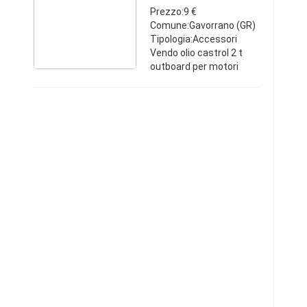
Prezzo:9 €
Comune:Gavorrano (GR)
Tipologia:Accessori
Vendo olio castrol 2 t
outboard per motori
marini a 9€ Paolo
3497966983
Toscana34979669839 €