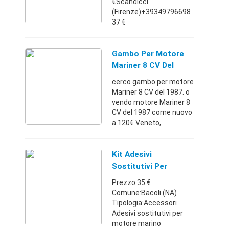
€Scandicci
(Firenze)+39349796698
37 €
Gambo Per Motore
Mariner 8 CV Del
1987
cerco gambo per motore
Mariner 8 CV del 1987. o
vendo motore Mariner 8
CV del 1987 come nuovo
a 120€ Veneto,
Cercasi3493178171
Kit Adesivi
Sostitutivi Per
Motore Mariner 8 Hp
Prezzo:35 €
Comune:Bacoli (NA)
Tipologia:Accessori
Adesivi sostitutivi per
motore marino