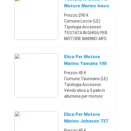
dettagli. Spedisco +s.s.
Motore Marino Iveco
Sicilia349130515660 €
Aifo 8061
Prezzo:290 €
Comune:Lecce (LE)
Tipologia:Accessori
TESTATA IN GHISA PER
MOTORE MARINO AIFO
806, 8061, 8062 ETC,
USATA, IN BUONE
CONDIZIONI, SOLO DA
Elica Per Motore
SMERIGLIARE LE SEDI
Marino Yamaha 100
VALVOLE ritiro in zona o
Hp
Prezzo:45 €
spedizi ...
Comune:Taurisano (LE)
Tipologia:Accessori
Vendo elica a 3 pale in
alluminio per motore
marino YAMAHA da 100
hp. . L'elica è in ottime
condizioni come da foto.
Elica Per Motore
Vendo secondo la
Marino Johnson 737
formula vist ...
Prezzo:45 €