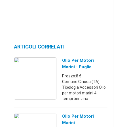
ARTICOLI CORRELATI
Olio Per Motori
Marini - Puglia
Prezzo:8 €
Comune:Ginosa (TA)
Tipologia:Accessori Olio
per motori marini 4
tempi benzina
utilizzabile anche per
altre marche oltre quelle
scritte sul flacone.
Olio Per Motori
Puglia36662410018 €
Marini