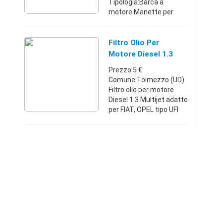
Tipologia:Barca a
motore Manette per
motori marini diesel...
MORSE coppia con
invertitore di marcia e
Filtro Olio Per
acceleratore separato,
Motore Diesel 1.3
come nuove funzionanti
Multijet
Prezzo:5 €
solo per 1 ...
Comune:Tolmezzo (UD)
Filtro olio per motore
Diesel 1.3 Multijet adatto
per FIAT, OPEL tipo UFI
per errato acquistoFriuli-
Venezia
Giulia33868260365 €