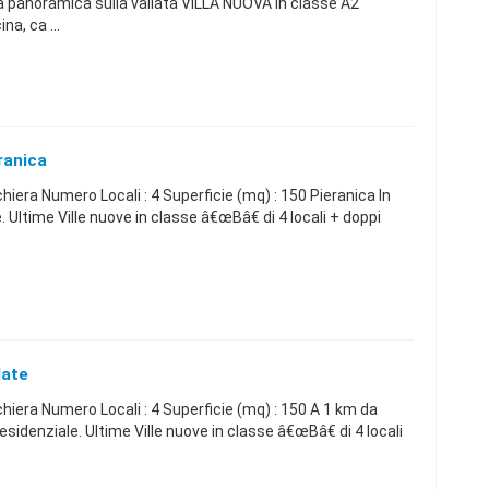
a panoramica sulla vallata VILLA NUOVA in classe A2
a, ca ...
ranica
schiera Numero Locali : 4 Superficie (mq) : 150 Pieranica In
Ultime Ville nuove in classe â€œBâ€ di 4 locali + doppi
late
 schiera Numero Locali : 4 Superficie (mq) : 150 A 1 km da
sidenziale. Ultime Ville nuove in classe â€œBâ€ di 4 locali