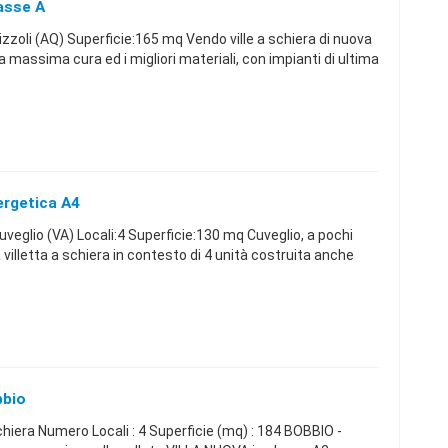
lasse A
zoli (AQ) Superficie:165 mq Vendo ville a schiera di nuova
 massima cura ed i migliori materiali, con impianti di ultima
ergetica A4
eglio (VA) Locali:4 Superficie:130 mq Cuveglio, a pochi
a villetta a schiera in contesto di 4 unità costruita anche
bbio
 schiera Numero Locali : 4 Superficie (mq) : 184 BOBBIO -