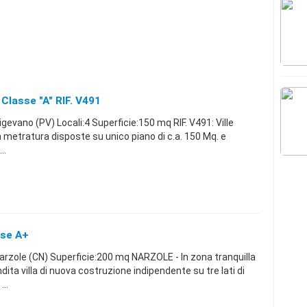
Classe "A" RIF. V491
vano (PV) Locali:4 Superficie:150 mq RIF. V491: Ville
a metratura disposte su unico piano di c.a. 150 Mq. e
..
sse A+
zole (CN) Superficie:200 mq NARZOLE - In zona tranquilla
ta villa di nuova costruzione indipendente su tre lati di
...