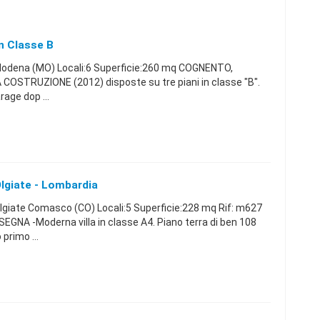
n Classe B
odena (MO) Locali:6 Superficie:260 mq COGNENTO,
COSTRUZIONE (2012) disposte su tre piani in classe "B".
age dop ...
Olgiate - Lombardia
giate Comasco (CO) Locali:5 Superficie:228 mq Rif: m627
NA -Moderna villa in classe A4. Piano terra di ben 108
primo ...