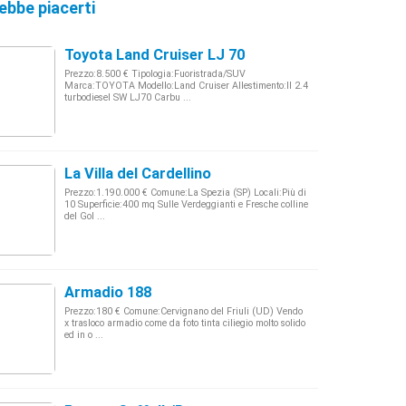
ebbe piacerti
Toyota Land Cruiser LJ 70
Prezzo:8.500 € Tipologia:Fuoristrada/SUV
Marca:TOYOTA Modello:Land Cruiser Allestimento:II 2.4
turbodiesel SW LJ70 Carbu ...
La Villa del Cardellino
Prezzo:1.190.000 € Comune:La Spezia (SP) Locali:Più di
10 Superficie:400 mq Sulle Verdeggianti e Fresche colline
del Gol ...
Armadio 188
Prezzo:180 € Comune:Cervignano del Friuli (UD) Vendo
x trasloco armadio come da foto tinta ciliegio molto solido
ed in o ...