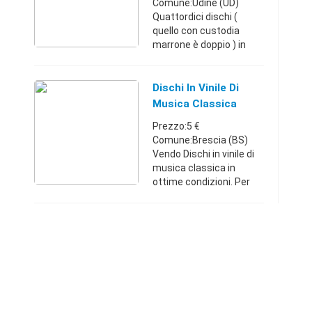
Comune:Udine (UD)
Quattordici dischi (
quello con custodia
marrone è doppio ) in
vinile 33 giri di musica
classica della RCA e
Deutshe Gammophon.
Dischi In Vinile Di
Vendo in blocco a 25
Musica Classica
euro o 4 euro l'uno . ...
Prezzo:5 €
Comune:Brescia (BS)
Vendo Dischi in vinile di
musica classica in
ottime condizioni. Per
ulteriori informazioni
sono a disposizione.
Rispondo solo telefono.
Lombardia34801159265
€