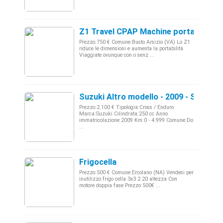
Z1 Travel CPAP Machine portatile da 
Prezzo:750 € Comune:Busto Arsizio (VA) Lo Z1
riduce le dimensioni e aumenta la portabilità.
Viaggiate ovunque con o senz ...
Suzuki Altro modello - 2009 - Sardeg
Prezzo:2.100 € Tipologia:Cross / Enduro
Marca:Suzuki Cilindrata:250 cc Anno
immatricolazione:2009 Km:0 - 4.999 Comune:Do
...
Frigocella
Prezzo:500 € Comune:Ercolano (NA) Vendesi per
inutilizzo frigo cella 3x3 2.20 altezza Con
motore doppia fase Prezzo 500€ ...