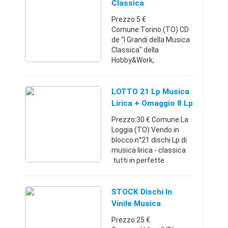
completo di scatola e
Classica
accessori originali com ...
Prezzo:5 €
Comune:Torino (TO) CD
de "I Grandi della Musica
Classica" della
Hobby&Work,
esattamente:Handel
vol.I; Puccini vol.I;Haydin
vol.III;Stravinskij
LOTTO 21 Lp Musica
vol.III;Schubert vol III; Le
Lirica + Omaggio 8 Lp
avv ...
Vari
Prezzo:30 € Comune:La
Loggia (TO) Vendo in
blocco n°21 dischi Lp di
musica lirica - classica
tutti in perfette
condizioni (come nuovi)
sia le copertine che i
dischi . In più in omaggio
STOCK Dischi In
n°8 Lp di c ...
Vinile Musica
Classica
Prezzo:25 €