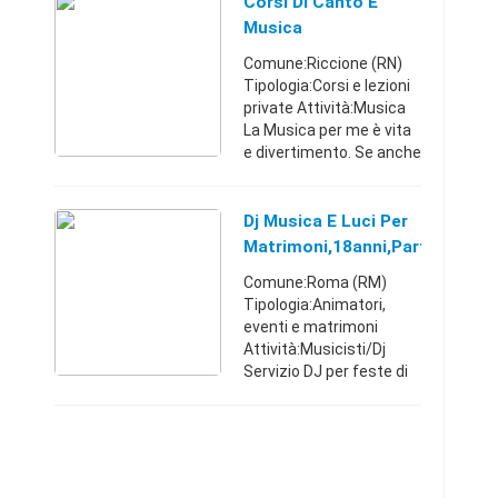
ANIMAZIONE PER
Corsi Di Canto E
MATRIMONI, MUSICA E
Musica
ANIMAZIONE PER FESTE
Comune:Riccione (RN)
DI COMPLEANNO E ...
Tipologia:Corsi e lezioni
private Attività:Musica
La Musica per me è vita
e divertimento. Se anche
tu hai la passione ma
non hai la tecnica, hai la
voglia ma vuoi crescere
Dj Musica E Luci Per
nel mon ...
Matrimoni,18anni,partyprivati
Comune:Roma (RM)
Tipologia:Animatori,
eventi e matrimoni
Attività:Musicisti/Dj
Servizio DJ per feste di
18 anni,matrimoni, party
privati e qualunque altro
genere di evento dove
serve buona musica, att
...