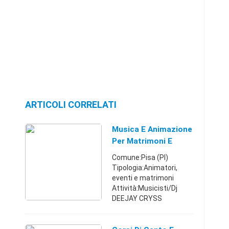
ARTICOLI CORRELATI
Musica E Animazione
Per Matrimoni E
Compleanni
Comune:Pisa (PI)
Tipologia:Animatori,
eventi e matrimoni
Attività:Musicisti/Dj
DEEJAY CRYSS
TOSCANA PER IL TUO
EVENTO!! MUSICA E