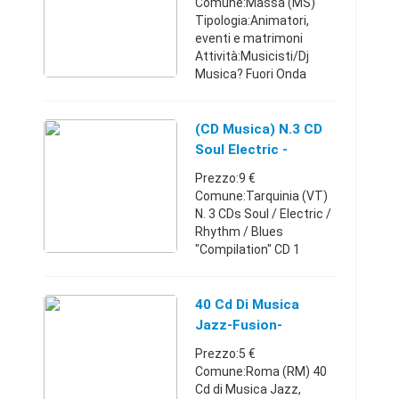
Comune:Massa (MS)
Karaoke
Tipologia:Animatori,
eventi e matrimoni
Attività:Musicisti/Dj
Musica? Fuori Onda
group organizza eventi
da oltre 10 anni e ha
sempre la musica che fa
(CD Musica) N.3 CD
per te! Chiamaci o
Soul Electric -
scrivici per ...
Rhythm - Blues
Prezzo:9 €
Comune:Tarquinia (VT)
N. 3 CDs Soul / Electric /
Rhythm / Blues
"Compilation" CD 1
Titolo: Soul & Blues
(edizione Il Grande
ROCK) Genere:
40 Cd Di Musica
Compilation Artisti e
Jazz-Fusion-
Canzoni: 01 . J ...
Avanguadia Etc
Prezzo:5 €
Comune:Roma (RM) 40
Cd di Musica Jazz,