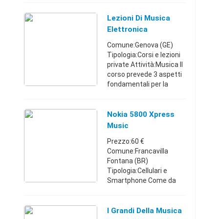
karaoke, animazione, e
quant'altro.
Lezioni Di Musica
PROFESSIONWORKSTAT
Elettronica
ION ARRANGER KOR ...
Comune:Genova (GE)
Tipologia:Corsi e lezioni
private Attività:Musica Il
corso prevede 3 aspetti
fondamentali per la
creazione della musica.
*Conoscenza della daw
nel mio caso Ableton
Nokia 5800 Xpress
Live *Conoscenza ...
Music
Prezzo:60 €
Comune:Francavilla
Fontana (BR)
Tipologia:Cellulari e
Smartphone Come da
titolo vendo Nokia 5800
xpress music in ottime
condizioni funzionante
I Grandi Della Musica