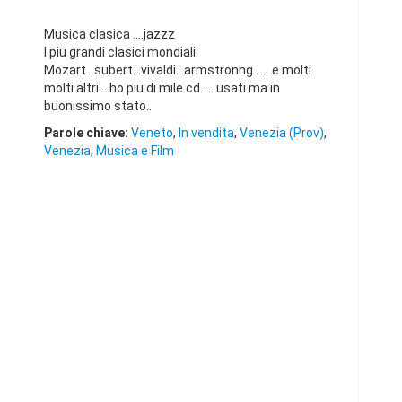
Musica clasica ....jazzz
I piu grandi clasici mondiali
Mozart...subert...vivaldi...armstronng ......e molti
molti altri....ho piu di mile cd..... usati ma in
buonissimo stato..
Parole chiave:
Veneto
,
In vendita
,
Venezia (Prov)
,
Venezia
,
Musica e Film