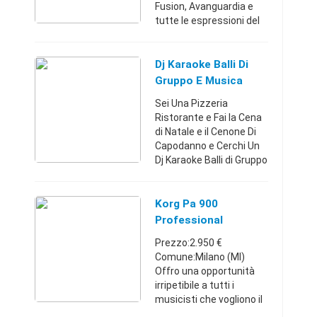
Fusion, Avanguardia e
tutte le espressioni del
jazz in genere. Cd
rigorosamente originali
in edizioni americane e/o
Dj Karaoke Balli Di
giapponesi tenuti in
Gruppo E Musica
eccellenti co ...
Sei Una Pizzeria
Ristorante e Fai la Cena
di Natale e il Cenone Di
Capodanno e Cerchi Un
Dj Karaoke Balli di Gruppo
e Musica? Mi Propongo
in Torino e Cintura Con Il
Mio Impianto Acustico
Korg Pa 900
Composto da 2 ...
Professional
Arranger Set Music
Prezzo:2.950 €
Live
Comune:Milano (MI)
Offro una opportunità
irripetibile a tutti i
musicisti che vogliono il
meglio x la musica live,