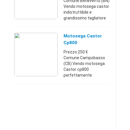
Comune:Benevento (BN)
Vendo motosega castor
indistruttibile e
grandissimo tagliatore
con lama 72 maglie e
sbarra come da foto 50
cm va benissimo lo
Motosega Castor
cambio per passaggio a
Cp800
mezzo più piccol ...
Prezzo:250 €
Comune:Campobasso
(CB) Vendo motosega
Castor cp800
perfettamente
funzionante e integra in
ogni particolare.parte
,funziona e lubrifica bene
la catena. Barra da 50cm
in passo 3/8.perfetta. ...