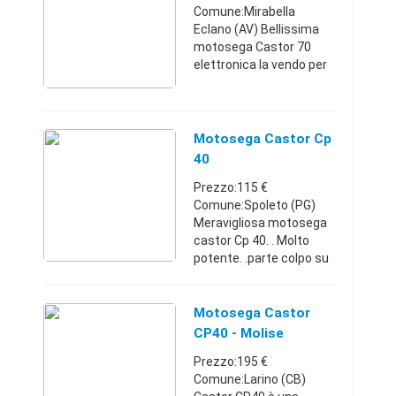
Comune:Mirabella
Eclano (AV) Bellissima
motosega Castor 70
elettronica la vendo per
cambio genere parte
primo colpo
Campania33137863652
50 €
Motosega Castor Cp
40
Prezzo:115 €
Comune:Spoleto (PG)
Meravigliosa motosega
castor Cp 40. . Molto
potente. .parte colpo su
colpo. .a miscela. .Barra
da 40. .Visibile a Spoleto
terni.Umbria3476151248
Motosega Castor
115 €
CP40 - Molise
Prezzo:195 €
Comune:Larino (CB)