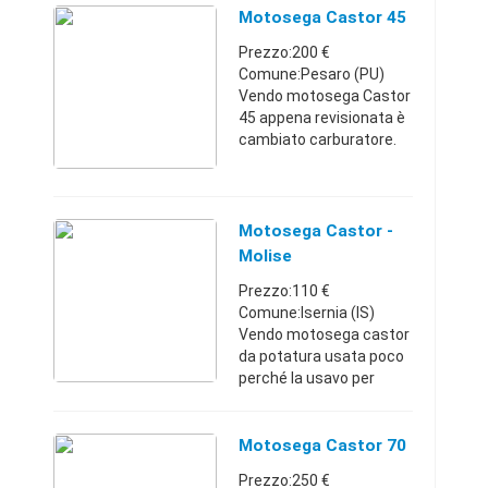
REVISIONATA QUALSIASI
Motosega Castor 45
PROVA PER QUALSIASI
Prezzo:200 €
INFORMAZIONE
Comune:Pesaro (PU)
0825449147 OPPURE
Vendo motosega Castor
33552 ...
45 appena revisionata è
cambiato carburatore.
Perfettamente
funzionante, sia per
potatura sia per tagli
grossi. Parte dprimo
Motosega Castor -
colpo Marche346700700
Molise
...
Prezzo:110 €
Comune:Isernia (IS)
Vendo motosega castor
da potatura usata poco
perché la usavo per
tagliare le tavole sui tetti
in legno, ho comprato
una sega elettrica e
Motosega Castor 70
quindi non la uso più,con
Prezzo:250 €
cate ...