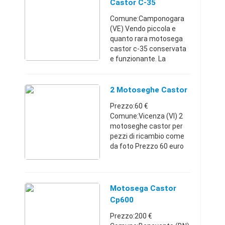
Castor C-35
Funzionante
Comune:Camponogara
(VE) Vendo piccola e
quanto rara motosega
castor c-35 conservata
e funzionante. La
vernice è quasi
totalmente integra, le
membrane del
2 Motoseghe Castor
carburatore sono nuove,
Prezzo:60 €
la corrente c'è e bell ...
Comune:Vicenza (VI) 2
motoseghe castor per
pezzi di ricambio come
da foto Prezzo 60 euro
possibilità di spedizione
anche in Contrasegno
non
emailVeneto320322918
Motosega Castor
660 €
Cp600
Prezzo:200 €