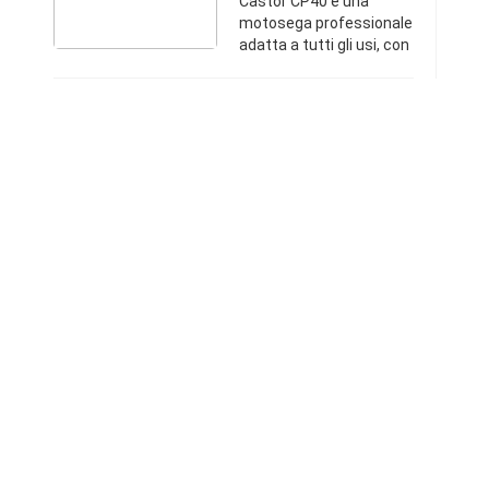
Castor CP40 è una
motosega professionale
adatta a tutti gli usi, con
depurazione turbo,
tendicatena laterale e
valvola di
decompressione. Una
scelta eccellente per chi
...