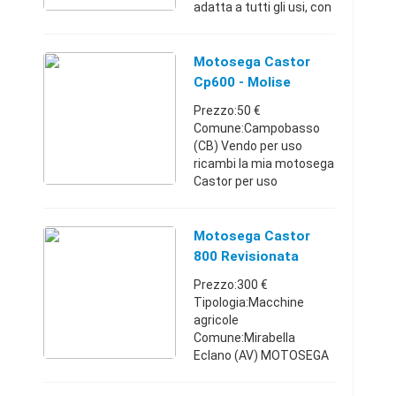
adatta a tutti gli usi, con
depurazione turbo,
tendicatena laterale e
valvola di
Motosega Castor
decompressione. Una
Cp600 - Molise
scelta eccellente per chi
Prezzo:50 €
...
Comune:Campobasso
(CB) Vendo per uso
ricambi la mia motosega
Castor per uso
ricambi.manca solo la
barra.Non parte da circa
4 anni.modello
Motosega Castor
professionale. No
800 Revisionata
perditempo e solo
Prezzo:300 €
contatto telef ...
Tipologia:Macchine
agricole
Comune:Mirabella
Eclano (AV) MOTOSEGA
CASTOR O ALPINA 800 IN
OTTIMO STATO APPENA