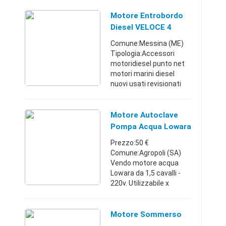
strumenti e manetta a
chiesuola e copri motore
Motore Entrobordo
Campania33925365478.
Diesel VELOCE 4
800 €
Cilindri 230 Hp
Comune:Messina (ME)
Tipologia:Accessori
motoridiesel punto net
motori marini diesel
nuovi usati revisionati
propone: entrobordo
diesel FPT 4 cilindri da
230 hp motore brillante
Motore Autoclave
prestazioni eccellenti ...
Pompa Acqua Lowara
1,5hp
Prezzo:50 €
Comune:Agropoli (SA)
Vendo motore acqua
Lowara da 1,5 cavalli -
220v. Utilizzabile x
autoclave, pozzo,
sollevamento acqua. Lo
utilizzavo come
Motore Sommerso
autoclave in casa vendo