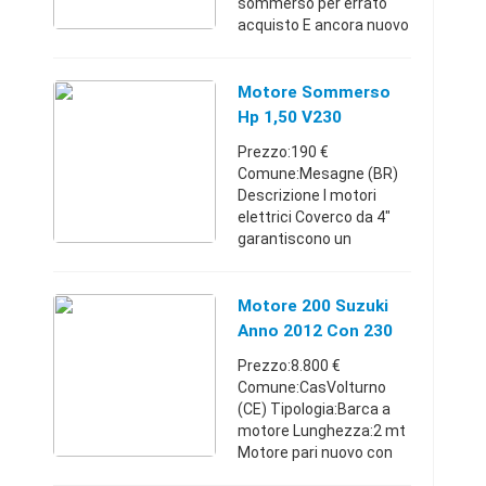
sommerso per errato
acquisto E ancora nuovo
non è stato nemmeno
aperto lo
scatoloneCampania320
Motore Sommerso
6406669200 €
Hp 1,50 V230
Monofase
Prezzo:190 €
Covercoitaly
Comune:Mesagne (BR)
Descrizione I motori
elettrici Coverco da 4"
garantiscono un
funzionamento
affidabile in pozzi con
diametro uguale o
Motore 200 Suzuki
maggiore a 4". I
Anno 2012 Con 230
cuscinetti assiali e ra ...
Ore
Prezzo:8.800 €
Comune:CasVolturno
(CE) Tipologia:Barca a
motore Lunghezza:2 mt
Motore pari nuovo con
solo 230 ore.con 4