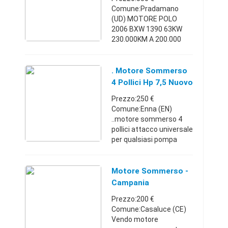
Comune:Pradamano
(UD) MOTORE POLO
2006 BXW 1390 63KW
230.000KM A 200.000
FATTA DISTRIBUZIONE
CON VOLANO FRIZIONE
INIEZIONE SENZA
. Motore Sommerso
ACCESSORIFriuli-
4 Pollici Hp 7,5 Nuovo
Venezia
Prezzo:250 €
Giulia0432670844550 €
Comune:Enna (EN)
..motore sommerso 4
pollici attacco universale
per qualsiasi pompa
sommersa da 4 pollici hp
7,5 trifase Motore nuovo
ancora imbacchettato.
Motore Sommerso -
prodotto
Campania
italianoSicilia3806594 ...
Prezzo:200 €
Comune:Casaluce (CE)
Vendo motore