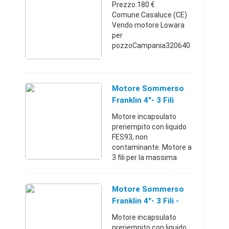
Prezzo:180 €
per passaggio a modell ...
Comune:Casaluce (CE)
Vendo motore Lowara
per
pozzoCampania320640
6669180 €
Motore Sommerso
Franklin 4"- 3 Fili
Motore incapsulato
preriempito con liquido
FES93, non
contaminante. Motore a
3 fili per la massima
coppia di spunto
realizzabile. Ottima
efficienza con bassi
Motore Sommerso
costi operativi Tensione
Franklin 4"- 3 Fili -
230 V, 1,5 kW Il ...
Alessandria
Motore incapsulato
(Alessandria)
preriempito con liquido