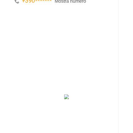
+390
*******
Mostra numero