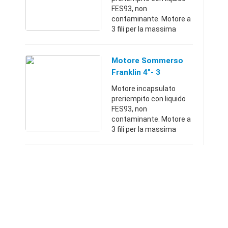
FES93, non
contaminante. Motore a
3 fili per la massima
coppia di spunto
realizzabile. Ottima
efficienza con bassi
Motore Sommerso
costi operativi Tensione
Franklin 4"- 3
400V trif 0.75 Il ...
Fili,400V, 2.2 KW
Motore incapsulato
preriempito con liquido
FES93, non
contaminante. Motore a
3 fili per la massima
coppia di spunto
realizzabile. Ottima
efficienza con bassi
costi operativi Tensione
400 V trif, 2,2 k ...