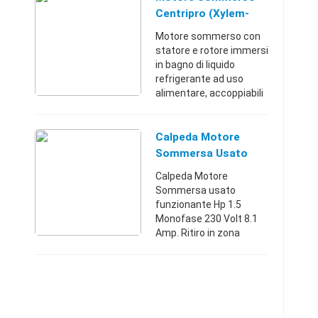
accoppiamento con ...
Centripro (Xylem-
Lowara) 4", 230V, 1.5
Motore sommerso con
KW
statore e rotore immersi
in bagno di liquido
refrigerante ad uso
alimentare, accoppiabili
a pompe sommerse 4"
aventi dimensioni della
flangia e del giunto di
Calpeda Motore
accoppiamento con ...
Sommersa Usato
Funzionante
Calpeda Motore
Sommersa usato
funzionante Hp 1.5
Monofase 230 Volt 8.1
Amp. Ritiro in zona
Pistoia Prato Spedizione
da concordarePistoia
(Pistoia)+393452670510
65 €