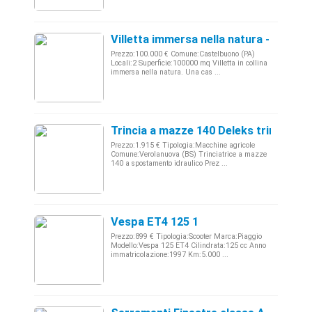
Villetta immersa nella natura - Sicilia
Prezzo:100.000 € Comune:Castelbuono (PA)
Locali:2 Superficie:100000 mq Villetta in collina
immersa nella natura. Una cas ...
Trincia a mazze 140 Deleks trinciatri
Prezzo:1.915 € Tipologia:Macchine agricole
Comune:Verolanuova (BS) Trinciatrice a mazze
140 a spostamento idraulico Prez ...
Vespa ET4 125 1
Prezzo:899 € Tipologia:Scooter Marca:Piaggio
Modello:Vespa 125 ET4 Cilindrata:125 cc Anno
immatricolazione:1997 Km:5.000 ...