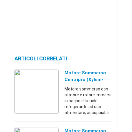
ARTICOLI CORRELATI
Motore Sommerso
Centripro (Xylem-
Lowara) 4"
Motore sommerso con
statore e rotore immersi
in bagno di liquido
refrigerante ad uso
alimentare, accoppiabili
a pompe sommerse 4"
aventi dimensioni della
flangia e del giunto di
Motore Sommerso