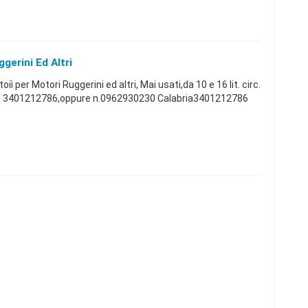
gerini Ed Altri
 per Motori Ruggerini ed altri, Mai usati,da 10 e 16 lit. circ.
n. 3401212786,oppure n.0962930230 Calabria3401212786