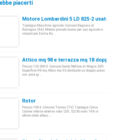
ebbe piacerti
Motore Lombardini 5 LD 825-2 usato
Tipologia:Macchine agricole Comune:Bagnara di
Romagna (RA) Motore provato buono per uso agricolo e
industriale Emilia-Ro ...
Attico mq 98 e terrazza mq 18 doppi servizi
Prezzo:155.000 € Comune:Santo Stefano di Magra (SP)
Superficie:98 mq Attico mq 95 distibuito su doppio piano
con zona gi ...
Rotor
Prezzo:100 € Comune:Treviso (TV) Tipologia:Corsa
Corone interna esterna rotor QXL 52/36 ovali 16% in
ottimo stato attacc ...