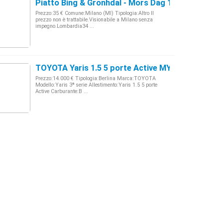
Piatto Bing & Gronhdal - Mors Dag 1996
Prezzo:35 € Comune:Milano (MI) Tipologia:Altro Il
prezzo non è trattabile.Visionabile a Milano senza
impegno.Lombardia34 ...
TOYOTA Yaris 1.5 5 porte Active MY17
Prezzo:14.000 € Tipologia:Berlina Marca:TOYOTA
Modello:Yaris 3ª serie Allestimento:Yaris 1.5 5 porte
Active Carburante:B ...