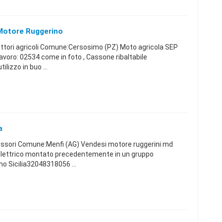
Motore Ruggerino
attori agricoli Comune:Cersosimo (PZ) Moto agricola SEP
avoro: 02534 come in foto , Cassone ribaltabile
lizzo in buo ...
a
essori Comune:Menfi (AG) Vendesi motore ruggerini md
 elettrico montato precedentemente in un gruppo
o Sicilia32048318056 ...