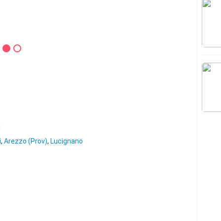
i
i
,
Arezzo (Prov)
,
Lucignano