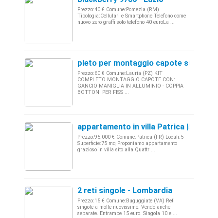
Prezzo:40 € Comune:Pomezia (RM)
Tipologia:Cellulari e Smartphone Telefono come
nuovo zero graffi solo telefono 40 euroLa ...
pleto per montaggio capote su fiat 5
Prezzo:60 € Comune:Lauria (PZ) KIT
COMPLETO MONTAGGIO CAPOTE CON:
GANCIO MANIGLIA IN ALLUMINIO - COPPIA
BOTTONI PER FISS ...
appartamento in villa Patrica |520363
Prezzo:95.000 € Comune:Patrica (FR) Locali:5
Superficie:75 mq Proponiamo appartamento
grazioso in villa sito alla Quattr ...
2 reti singole - Lombardia
Prezzo:15 € Comune:Buguggiate (VA) Reti
singole a molle nuovissime. Vendo anche
separate. Entrambe 15 euro. Singola 10 e ...