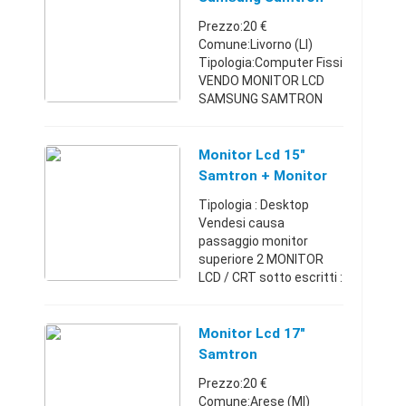
windows xp.P ...
73v
Prezzo:20 €
Comune:Livorno (LI)
Tipologia:Computer Fissi
VENDO MONITOR LCD
SAMSUNG SAMTRON
73V SCHERMO 17
POLLICI
Toscana328188623620
Monitor Lcd 15"
€
Samtron + Monitor
Crt
Tipologia : Desktop
Vendesi causa
passaggio monitor
superiore 2 MONITOR
LCD / CRT sotto escritti :
1)Samtron 51S Monitor
LCD 15" : Interfaccia DVI:
No;Visualizzazione
Monitor Lcd 17"
Digitale / Analogico:
Samtron
Analog ...
(Sottomarca
Prezzo:20 €
Samsung)
Comune:Arese (MI)