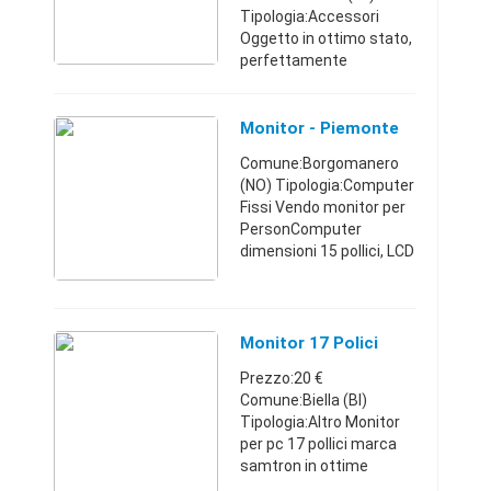
Tipologia:Accessori
Oggetto in ottimo stato,
perfettamente
funzionante, immagine
luminosa,
perfettamente pulito.
Monitor - Piemonte
Dimensioni
Comune:Borgomanero
38.8x38x17.6cm - 4.8 kg
(NO) Tipologia:Computer
Compatibilità PC, Mac ...
Fissi Vendo monitor per
PersonComputer
dimensioni 15 pollici, LCD
Marca Samtron 50V
usato, ma in ottimo
stato
Piemonte3397032504
Monitor 17 Polici
Prezzo:20 €
Comune:Biella (BI)
Tipologia:Altro Monitor
per pc 17 pollici marca
samtron in ottime
condizioni euro 20.