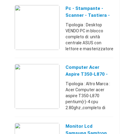
monitor
samtron(samsung)75pp
Pc - Stampante -
lvs,masterizzatore,tasti
Scanner - Tastiera -
era ed accessori vari,si ...
Mouse-Casse
Tipologia : Desktop
VENDO PC in blocco
completo di: unità
centrale ASUS con
lettore e masterizzatore
dvd, tastiera GENIUS, 2
casse GENIUS,
stampante EPSON
Computer Acer
STILUS C62, monitor
Aspire T350-L870 -
SAMTRON 76E, scanner
Perugia (Perugia)
Tipologia : Altro Marca :
Be@r ...
Acer Computer acer
aspire T350-L870
pentium(r)-4 cpu
2.80ghz ,completo di
masterizzatore,monitor
samtron (samsung)75
pplus,con tastiera ed
Monitor Lcd
accessori vari.Sistema
Samsung Samtron