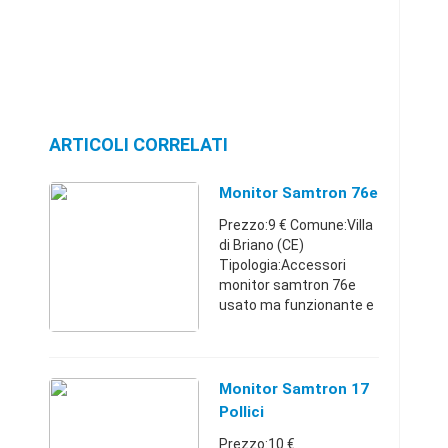
ARTICOLI CORRELATI
Monitor Samtron 76e
Prezzo:9 € Comune:Villa
di Briano (CE)
Tipologia:Accessori
monitor samtron 76e
usato ma funzionante e
a tubo catodico ottimo
perché non vuole
spendere molto per il
proprio
Monitor Samtron 17
pcCampania339816772
Pollici
79 €
Prezzo:10 €