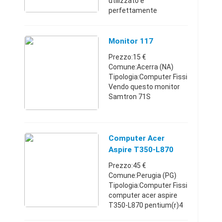
utilizzato e
perfettamente
funzionante (come da
foto). Roberto
338.9987534Racale
Monitor 117
(Lecce)+393389987534
Prezzo:15 €
40 €
Comune:Acerra (NA)
Tipologia:Computer Fissi
Vendo questo monitor
Samtron 71S
perfettamente
funzionante.Campania3
40793463415 €
Computer Acer
Aspire T350-L870
Prezzo:45 €
Comune:Perugia (PG)
Tipologia:Computer Fissi
computer acer aspire
T350-L870 pentium(r)4
cpu 2.80ghz,completo di