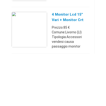
Piemonte320465982620
€
4 Monitor Lcd 15"
Vari + Monitor Crt
Prezzo:85 €
Comune:Livorno (LI)
Tipologia:Accessori
vendesi causa
passaggio monitor
superiore 4 MONITOR
LCD / CRT sotto
descritti : 1)Samtron
51S Monitor LCD 15" :
Interfaccia DVI:
No;Visualizzaz ...