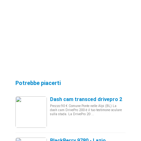
Potrebbe piacerti
Dash cam transced drivepro 200 nuov
Prezzo:90 € Comune:Ponte nelle Alpi (BL) La
dash cam DrivePro 200 è il tuo testimone oculare
sulla stada. La DrivePro 20 ...
BlackBerry 9780 - Lazio