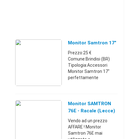
Monitor Samtron 17"
Prezzo:25 €
Comune:Brindisi (BR)
Tipologia:Accessori
Monitor Samtron 17"
perfettamente
funzionante compresi
cavi, eventuale
spedizione a carico
dell'acquirentePuglia329
Monitor SAMTRON
353126525 €
76E - Racale (Lecce)
Vendo ad un prezzo
AFFARE ! Monitor
Samtron 76E mai