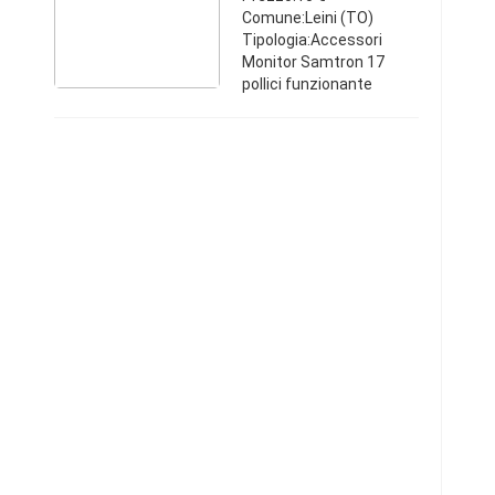
Comune:Leini (TO)
Tipologia:Accessori
Monitor Samtron 17
pollici funzionante
completo di cd driver e
cavi video e
alimentazione. Vendo
per inutilizzo. Se
interessati x Torino
scendo spesso ...