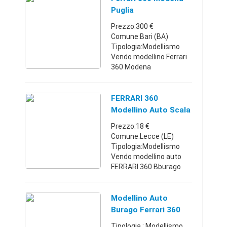
nuova. Vendo perché in
Puglia
corso di montaggio ho ...
Prezzo:300 €
Comune:Bari (BA)
Tipologia:Modellismo
Vendo modellino Ferrari
360 Modena
perfettamente
funzionante + 60
fascicoli per pezzi di
FERRARI 360
ricambio ancora
Modellino Auto Scala
imballati prezzo di
1:18
Prezzo:18 €
€300Puglia33961528273
Comune:Lecce (LE)
00 ...
Tipologia:Modellismo
Vendo modellino auto
FERRARI 360 Bburago
scala 1:18. Non dispongo
delle confezioni.
disponibile anche
Modellino Auto
FERRARI F50 potete
Burago Ferrari 360
contattarmi anche con
Modena Scala 1/18
Tipologia : Modellismo