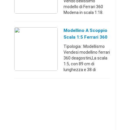
Vendo bellissimo
modello di Ferrari 360
Modena in scala 1:18.
Modello raro, gold
collection. Posso
spedire 20 euro. Non
Modellino A Scoppio
trattabiliFriuli-Venezia
Scala 1:5 Ferrari 360
Giulia333778199 ...
Tipologia : Modellismo
Vendesi modellino ferrari
360 deagostini,La scala
1:5, con 89 cm di
lunghezza e 38 di
larghezza, motore a
scoppio da 22,5 cc
alimentato a
benzina+radiocomando
da 2.4ghzMilazzo ( ...