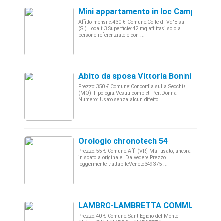
Mini appartamento in loc Campiglia
Affitto mensile:430 € Comune:Colle di Vd'Elsa
(SI) Locali:3 Superficie:42 mq affittasi solo a
persone referenziate e con ...
Abito da sposa Vittoria Bonini
Prezzo:350 € Comune:Concordia sulla Secchia
(MO) Tipologia:Vestiti completi Per:Donna
Numero: Usato senza alcun difetto. ...
Orologio chronotech 54
Prezzo:55 € Comune:Affi (VR) Mai usato, ancora
in scatola originale. Da vedere Prezzo
leggermente trattabileVeneto349375 ...
LAMBRO-LAMBRETTA COMMUTATORE L
Prezzo:40 € Comune:Sant'Egidio del Monte