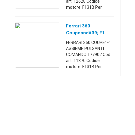
art: 12628 Codice
motore: F131B Per
informazioni e
chiarimenti si preferisce
Contatto telefonico
Ferrari 360
oppure visitate l'area
Coupeand#39; F1
sito webMegliadino ...
Assieme Ando
FERRARI 360 COUPE' F1
177902
ASSIEME PULSANTI
COMANDO 177902 Cod.
art: 11870 Codice
motore: F131B Per
informazioni e
chiarimenti si preferisce
Contatto telefonico
oppure visitate l'area
sito webMegliadino Sa ...