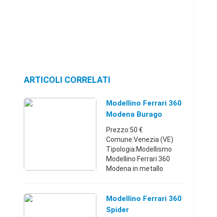
ARTICOLI CORRELATI
Modellino Ferrari 360
Modena Burago
Scala 1/18
Prezzo:50 €
Comune:Venezia (VE)
Tipologia:Modellismo
Modellino Ferrari 360
Modena in metallo
marca Burago,scala
1/18,con scatola
originale Spedizione Sda
Modellino Ferrari 360
tracciabile €6
Spider