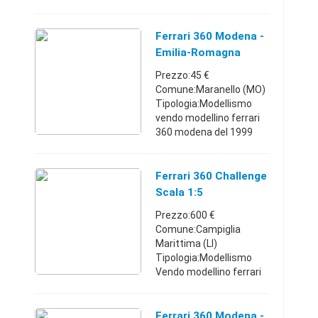
uscito dalla scatola. Gold
collection, per
intenditori, raro. € 20
Ferrari 360 Modena -
Friuli-Venezia Giulia333 ...
Emilia-Romagna
Prezzo:45 €
Comune:Maranello (MO)
Tipologia:Modellismo
vendo modellino ferrari
360 modena del 1999
cod 3358 scala 1:18 della
marca buragoEmilia-
Romagna392716688545
Ferrari 360 Challenge
€
Scala 1:5
Prezzo:600 €
Comune:Campiglia
Marittima (LI)
Tipologia:Modellismo
Vendo modellino ferrari
360 challenge 1:5. Finita
di montare e mai usata,
é completamente
Ferrari 360 Modena -