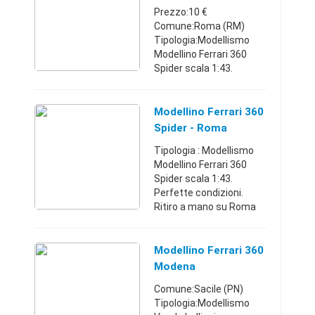
Pagamenti accettati
Prezzo:10 €
paypal,boni ...
Comune:Roma (RM)
Tipologia:Modellismo
Modellino Ferrari 360
Spider scala 1:43.
Perfette condizioni.
Ritiro a mano su Roma
zona Cinecitta' o
Modellino Ferrari 360
contattatemi per altro
Spider - Roma
posto, oppure
(Roma)
Tipologia : Modellismo
spedizione ...
Modellino Ferrari 360
Spider scala 1:43.
Perfette condizioni.
Ritiro a mano su Roma
zona Cinecitta' o
contattatemi per altro
posto, oppure
Modellino Ferrari 360
spedizione con pacco
Modena
ordinario con avv ...
Comune:Sacile (PN)
Tipologia:Modellismo