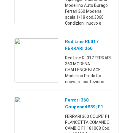
whatsa ...
Modellino Auto Burago
Ferrari 360 Modena
scala 1/18 cod.3368
Condizioni: nuovo e
originale made in Italy
Spese spedizione €
10,00 Pagamento
Red Line RL017
ricarica postepay o
FERRARI 360
bonifico bancario ...
MODENA CHALLENGE
Red Line RL017 FERRARI
BLACK Modellino
360 MODENA
CHALLENGE BLACK
Modellino Prodotto
nuovo, in confezione
originale del
produttore.Pasian di
Prato
Ferrari 360
(Udine)+3904326916978
Coupeand#39; F1
3 €
Ando Cambio F1
FERRARI 360 COUPE' F1
181068
PLANCETTA COMANDO
CAMBIO F1 181068 Cod.