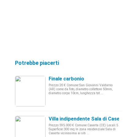
Potrebbe piacerti
Finale carbonio
Prezzo:20 € Comune:San Giovanni Valdarno
(AR) come da foto, diametro collettore 50mm,
diametro corpo 10cm, lunghezza tot ...
Villa indipendente Sala di Caserta
Prezzo:595.000 € Comune:Caserta (CE) Locali:5
Superficie:300 mq In zona residenziale Sala di
Caserta vicinissima ai siti ...