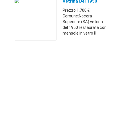
LE MONETE
Vetrina Del 1950
ANTICHE.Campania3381
Prezzo:1.700 €
93319850 €
Comune:Nocera
Superiore (SA) vetrina
del 1950 restaurata con
mensole in vetro !!
rivestita con seta bianca
alt 200 x 140
grazieCampania331932
86981.700 €