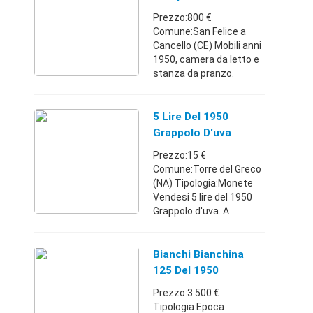
Aperti dluned ...
Prezzo:800 €
Comune:San Felice a
Cancello (CE) Mobili anni
1950, camera da letto e
stanza da pranzo.
Campania35054569658
00 €
5 Lire Del 1950
Grappolo D'uva
Prezzo:15 €
Comune:Torre del Greco
(NA) Tipologia:Monete
Vendesi 5 lire del 1950
Grappolo d'uva. A
richiesta si spedisce in
tutta Italia con spese di
spedizione a
Bianchi Bianchina
parte.Campania3474558
125 Del 1950
69115 €
Prezzo:3.500 €
Tipologia:Epoca