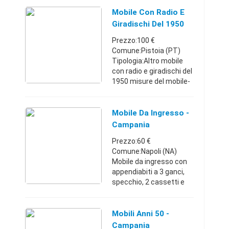
Friuli-Venezia
Giulia3931808191200 €
Mobile Con Radio E
Giradischi Del 1950
Prezzo:100 €
Comune:Pistoia (PT)
Tipologia:Altro mobile
con radio e giradischi del
1950 misure del mobile-
51x44x114 radio-marca
GBC giradischi-marca
GARRAD 16/25w mod.
Mobile Da Ingresso -
rc98-4h 16-33-45-78 giri
Campania
senza c ...
Prezzo:60 €
Comune:Napoli (NA)
Mobile da ingresso con
appendiabiti a 3 ganci,
specchio, 2 cassetti e
spazi a vista. Codice
articolo: 12842
Portobello Road in Via
Mobili Anni 50 -
Eleonora Duse, 50 Napoli
Campania