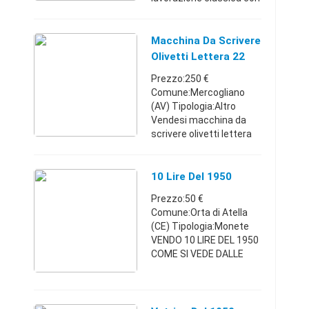
braccioli a pomelli ad
intarsi, e poggia schiena
sempre con gli stessi
Macchina Da Scrivere
intarsi, ma con fiore c ...
Olivetti Lettera 22
Del 1950
Prezzo:250 €
Comune:Mercogliano
(AV) Tipologia:Altro
Vendesi macchina da
scrivere olivetti lettera
22 del 1950 (circa).
Prezzo: 250 euro. NON
TRATTABILE. NO
10 Lire Del 1950
PERDITEMPO. Si
Prezzo:50 €
preferisce consegna a
Comune:Orta di Atella
mano.C ...
(CE) Tipologia:Monete
VENDO 10 LIRE DEL 1950
COME SI VEDE DALLE
FOTO LA 10 LIRE E
MOLTO GRANDE
ORIGINALE.PER CHI AMA