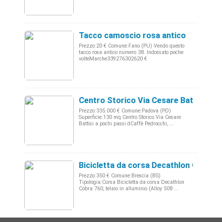
Tacco camoscio rosa antico
Prezzo:20 € Comune:Fano (PU) Vendo questo
tacco rosa antico numero 38. Indossato poche
volteMarche339276302620 €
Centro Storico Via Cesare Battisti
Prezzo:335.000 € Comune:Padova (PD)
Superficie:130 mq Centro Storico Via Cesare
Battisi a pochi passi dCaffè Pedrocchi, ...
Bicicletta da corsa Decathlon Cobra 
Prezzo:350 € Comune:Brescia (BS)
Tipologia:Corsa Bicicletta da corsa Decathlon
Cobra 760, telaio in alluminio (Alloy 508 ...