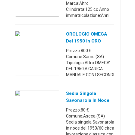
Marca:Altro
Cilindrata:125 cc Anno
immatricolazione:Anni
50 Km:Km 0
Comune:Polla (SA)
Bianchi bianchina 125
OROLOGIO OMEGA
del 1950 in perfette
Del 1950 In ORO
condizioni sia di motore
MASSICCIO 18KT
Prezzo:800 €
che di carrozze ...
Comune:Sarno (SA)
Tipologia:Altro OMEGA"
DEL 1950,A CARICA
MANUALE CON I SECONDI
SEI,CON SPETTACOLARE
QUADRANTE CHIARO
CON INDICI IN ORO ROSA
Sedia Singola
A RILIEVO. DIAMETRO
Savonarola In Noce
CASSA 36 mm. ESCLUSE
Del 1950/60
Prezzo:80 €
...
Comune:Ascea (SA)
Sedia singola Savonarola
in noce del 1950/60 circa
lavorazione classica con