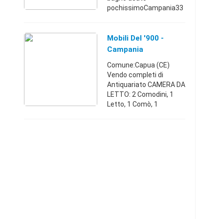
pochissimoCampania33
82920325200 €
Mobili Del '900 -
Campania
Comune:Capua (CE)
Vendo completi di
Antiquariato CAMERA DA
LETTO: 2 Comodini, 1
Letto, 1 Comò, 1
Segreter e 1 Armadio
SOGGIORNO: Tavolo,
Credenza alta, Credenza
bassa 2 BAULI /
CASSAPANCA si
Accettano ...