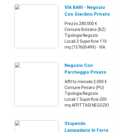
Giardino pubblico, via
Giulia, Volta, Ricci,
VIA BARI - Negozio
Galvani) PRIVATO
Con Giardino Privato
AFFITTA u ...
Antistante
Prezzo:280.000 €
Comune:Bolzano (BZ)
Tipologia:Negozio
Locali:3 Superficie:110
mq (157600499) - VIA
BARI - negozio di 110 mq,
con giardino di proprietà
antistante,
Negozio Con
termoautonomo,
Parcheggio Privato
affittasi o vendesi. ...
Affitto mensile:2.000 €
Comune:Pesaro (PU)
Tipologia:Negozio
Locali:1 Superficie:200
mq AFFITTASI NEGOZIO
MQ.200 IN VIA
MASTROGIORGIO
N.15/17 PESARO IN
Stupendo
PROSSIMITA' DEL
Lampadario In Ferro