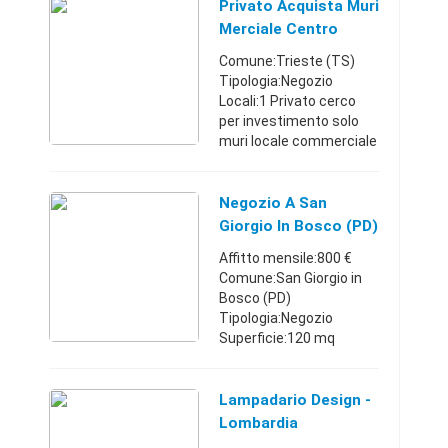
tutti i negozi, in casa
Privato Acquista Muri
privata con solam ...
Merciale Centro
Comune:Trieste (TS)
Tipologia:Negozio
Locali:1 Privato cerco
per investimento solo
muri locale commerciale
esclusivamente zone
centralissime e/o
pedonali, definizione
Negozio A San
immediata, il locale deve
Giorgio In Bosco (PD)
essere ...
Affitto mensile:800 €
Comune:San Giorgio in
Bosco (PD)
Tipologia:Negozio
Superficie:120 mq
Situato piano terra e con
vetrina fonte-strada,
immobile ad uso
Lampadario Design -
commerciale-direzionale
Lombardia
composto di negozio, ...