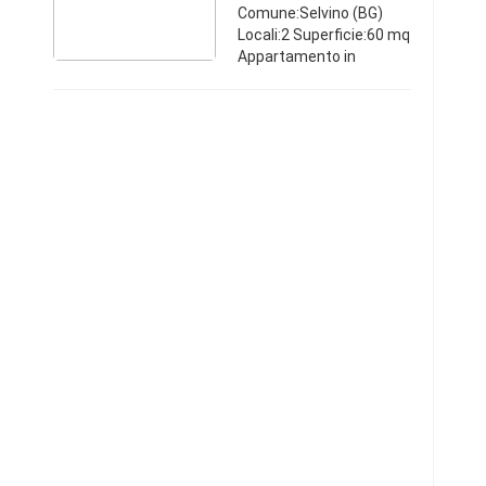
Comune:Selvino (BG)
Locali:2 Superficie:60 mq
Appartamento in
elegante palazzina
vicina negozi. Giardino
privato custodito con
ampi parcheggi.
Elegantemente arredato
con mo ...