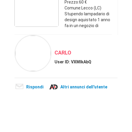
Prezzo:60 €
Comune:Lecco (LC)
Stupendo lampadario di
design aquistato 1 anno
fa in un negozio di
lampadari. Elegante e
facile da pulire.
Chiamate e messaggi
dopo le 15.
CARLO
GrazieLombardia339569
857460 €
User ID:
VXMlkAbQ
Rispondi
Altri annunci dell'utente