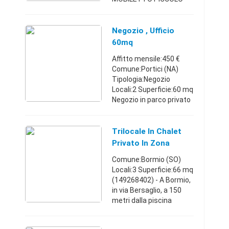
APERTO (cm 150
lunghezza - 110 altezza
- 40 profondità); n. 1
Negozio , Ufficio
ARMADIO GRANDE (cm
60mq
200 lunghezza - 220
Affitto mensile:450 €
altezza - ...
Comune:Portici (NA)
Tipologia:Negozio
Locali:2 Superficie:60 mq
Negozio in parco privato
di 60 MQ livello strada, 2
ingressi ottimo stato,
ampio parcheggio gratis
Trilocale In Chalet
a 30 metri, ide ...
Privato In Zona
Residenziale D
Comune:Bormio (SO)
Locali:3 Superficie:66 mq
(149268402) - A Bormio,
in via Bersaglio, a 150
metri dalla piscina
termale, e a 450 metri
dalla via pedonale con