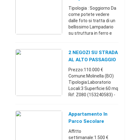
CENTRO E' MUNITO DI
E Vetro Tiffany
Tipologia : Soggiorno Da
N.7 VETRINE ...
come potete vedere
dalle foto si tratta di un
bellissimo Lampadario
su struttura in ferro e
verniciato color oro, dalle
dimensioni notevoli:
diametro 100 cm x
2 NEGOZI SU STRADA
altezza (solo il ...
AL ALTO PASSAGGIO
Prezzo:110.000 €
Comune:Molinella (BO)
Tipologia:Laboratorio
Locali:3 Superficie:60 mq
Rif: Z080 (153240583) -
RIF: Z080 - In Località
San Martini in Argine,
proponiamo in affitto un
Appartamento In
locale commercial ...
Parco Secolare
Privato
Affitto
settimanale:1.500 €