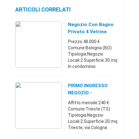
ARTICOLI CORRELATI
Negozio Con Bagno
Privato 4 Vetrine
Sottoportico
Prezzo:48.000 €
Comune:Bologna (BO)
Tipologia:Negozio
Locali:2 Superficie:30 mq
In condominio
ristrutturato, elegante
negozio di circa 28 mq.
oltre a bagno privato
PRIMO INGRESSO
piano terra. Impianto
NEGOZIO -
elettrico cert ...
LABORATORIO Da
Affitto mensile:240 €
Privato
Comune:Trieste (TS)
Tipologia:Negozio
Locali:2 Superficie:20 mq
Trieste, via Cologna
bassa, (zona Galilei,