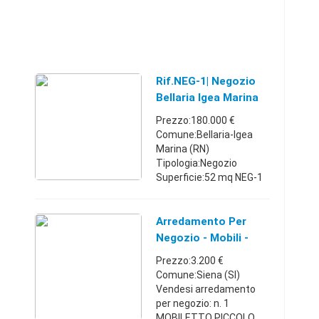
Rif.NEG-1| Negozio
Bellaria Igea Marina
Prezzo:180.000 €
Comune:Bellaria-Igea
Marina (RN)
Tipologia:Negozio
Superficie:52 mq NEG-1
Igea Marina, sulla
passeggiata vendesi
negozio con esterno
Arredamento Per
privato di circa 30 mq.
Negozio - Mobili -
Predisposto per
Luci Con Binari
Prezzo:3.200 €
rosticceri ...
Comune:Siena (SI)
Vendesi arredamento
per negozio: n. 1
MOBILETTO PICCOLO