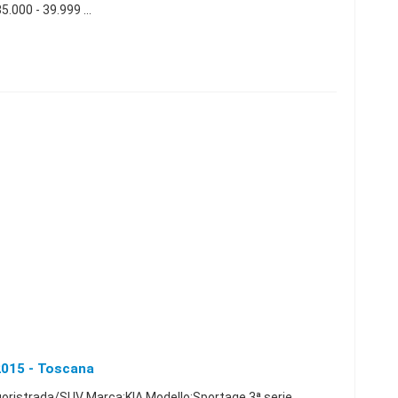
000 - 39.999 ...
 2015 - Toscana
uoristrada/SUV Marca:KIA Modello:Sportage 3ª serie