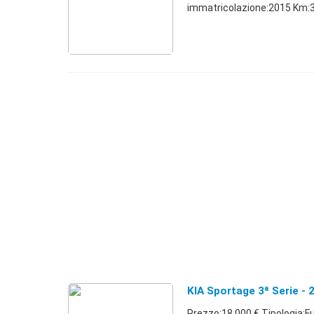
immatricolazione:2015 Km:35.
KIA Sportage 3ª Serie -
Prezzo:18.000 € Tipologia:F