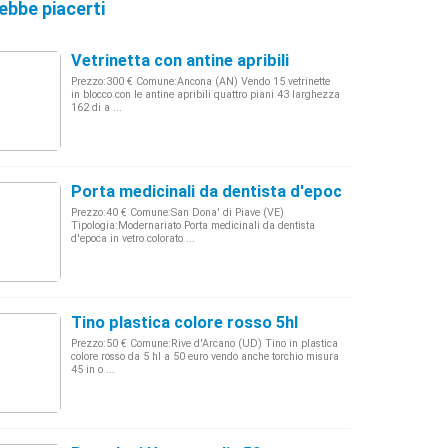
ebbe piacerti
Vetrinetta con antine apribili
Prezzo:300 € Comune:Ancona (AN) Vendo 15 vetrinette
in blocco con le antine apribili quattro piani 43 larghezza
162 di a ...
Porta medicinali da dentista d'epoca
Prezzo:40 € Comune:San Dona' di Piave (VE)
Tipologia:Modernariato Porta medicinali da dentista
d'epoca in vetro colorato ...
Tino plastica colore rosso 5hl
Prezzo:50 € Comune:Rive d'Arcano (UD) Tino in plastica
colore rosso da 5 hl a 50 euro vendo anche torchio misura
45 in o ...