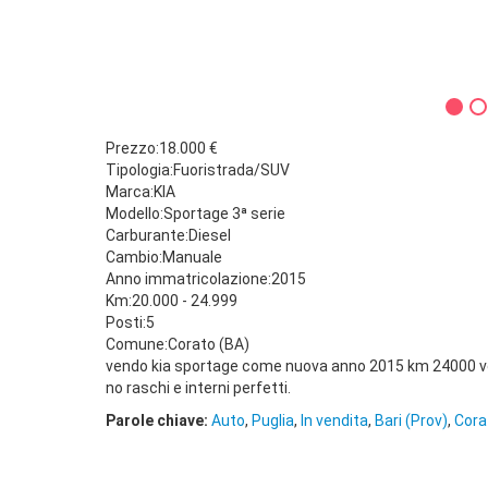
Prezzo:18.000 €
Tipologia:Fuoristrada/SUV
Marca:KIA
Modello:Sportage 3ª serie
Carburante:Diesel
Cambio:Manuale
Anno immatricolazione:2015
Km:20.000 - 24.999
Posti:5
Comune:Corato (BA)
vendo kia sportage come nuova anno 2015 km 24000 ve
no raschi e interni perfetti.
Parole chiave:
Auto
,
Puglia
,
In vendita
,
Bari (Prov)
,
Cora