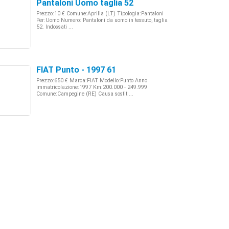
Pantaloni Uomo taglia 52
Prezzo:10 € Comune:Aprilia (LT) Tipologia:Pantaloni
Per:Uomo Numero: Pantaloni da uomo in tessuto, taglia
52. Indossati ...
FIAT Punto - 1997 61
Prezzo:650 € Marca:FIAT Modello:Punto Anno
immatricolazione:1997 Km:200.000 - 249.999
Comune:Campegine (RE) Causa sostit ...