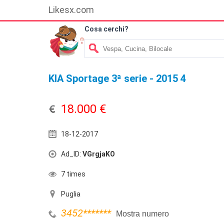
Likesx.com
Cosa cerchi?
KIA Sportage 3ª serie - 2015 4
18.000 €
18-12-2017
Ad_ID:
VGrgjaKO
7 times
Puglia
3452
*******
Mostra numero