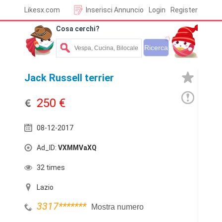
Likesx.com
Inserisci Annuncio
Login
Register
Cosa cerchi?
Jack Russell terrier
250 €
08-12-2017
Ad_ID:
VXMMVaXQ
32 times
Lazio
3317
*******
Mostra numero