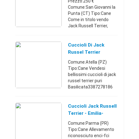
Prezzo:250 €
...
Comune:San Giovanni la
Punta (CT) Tipo:Cane
Come in titolo vendo
Jack Russell Terrier,
colori bianco e nero con
muso marrone, già
svezzato, quindi pronto
Cuccioli Di Jack
per te. Contattami
Russel Terrier
Sicilia3405327 ...
Comune:Atella (PZ)
Tipo:Cane Vendesi
bellissimi cuccioli di jack
russel terrier puri
Basilicata3387278186
Cuccioli Jack Russell
Terrier - Emilia-
Romagna
Comune:Parma (PR)
Tipo:Cane Allevamento
riconosciuto enci-fci