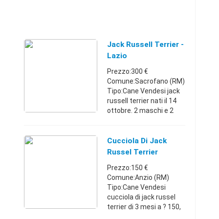
Jack Russell Terrier -
Lazio
Prezzo:300 €
Comune:Sacrofano (RM)
Tipo:Cane Vendesi jack
russell terrier nati il 14
ottobre. 2 maschi e 2
femmine. Cedesi con
primo vaccino
(compreso di libretto
Cucciola Di Jack
sanitario) e sverminati.
Russel Terrier
Disponibili ...
Prezzo:150 €
Comune:Anzio (RM)
Tipo:Cane Vendesi
cucciola di jack russel
terrier di 3 mesi a ? 150,
zona Anzio colonia... è