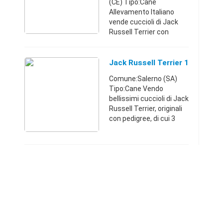
(CE) Tipo:Cane
Allevamento Italiano
vende cuccioli di Jack
Russell Terrier con
pedigree ENCI,con
caratteristiche
estetiche eccezionali. Il
Jack Russell Terrier 1
cucciolo sarà dato
Comune:Salerno (SA)
completo di:vaccinazioni
Tipo:Cane Vendo
...
bellissimi cuccioli di Jack
Russell Terrier, originali
con pedigree, di cui 3
femminucce e 1
maschietto. Disponibili
ddicembre. Il padre dei
cuccioli è figlio di ca ...