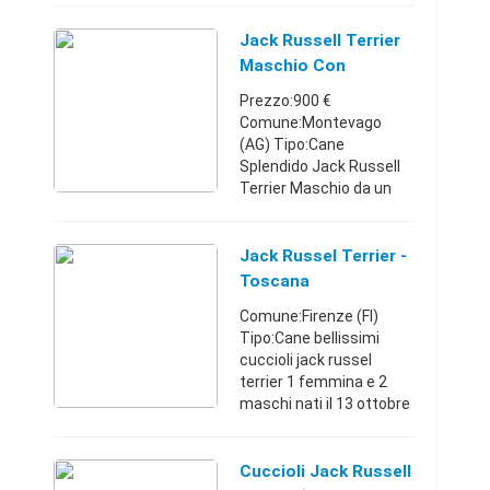
possibile visionare sia la
madre che il padre .
Jack Russell Terrier
Astenersi perditempo o
Maschio Con
perso ...
Pedigree ROI
Prezzo:900 €
Comune:Montevago
(AG) Tipo:Cane
Splendido Jack Russell
Terrier Maschio da un
anno e cinque mesi con
Pedigree ROI entrambi i
genitori con Pedigree
Jack Russel Terrier -
ROI di alta genealogia.
Toscana
intelligente, aff ...
Comune:Firenze (FI)
Tipo:Cane bellissimi
cuccioli jack russel
terrier 1 femmina e 2
maschi nati il 13 ottobre
2017 pedigree roi alta
genealogia pll clear lisci
broken e ruvidi max
Cuccioli Jack Russell