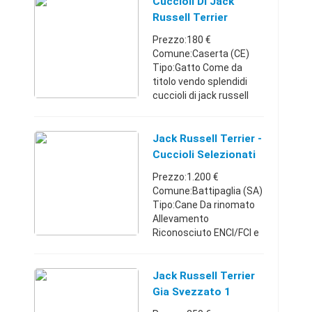
cont.Vito 3277417877
Cuccioli Di Jack
prezzo non trattabile
Russell Terrier
(solo recupero s ...
Prezzo:180 €
Comune:Caserta (CE)
Tipo:Gatto Come da
titolo vendo splendidi
cuccioli di jack russell
terrier di 70 giorni di vita
svezzati e sverminati
gia 2 volte e quindi pronti
Jack Russell Terrier -
per essere accolti in ...
Cuccioli Selezionati
Prezzo:1.200 €
Comune:Battipaglia (SA)
Tipo:Cane Da rinomato
Allevamento
Riconosciuto ENCI/FCI e
dalla S.I.T (Societa'
Italiana Terriers),
nonche' "Socio
Jack Russell Terrier
Allevatore
Gia Svezzato 1
ENCI",disponibili cucciol
Vaccino Fatto