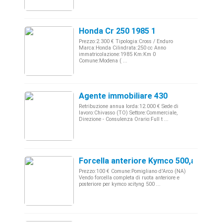
Honda Cr 250 1985 1
Prezzo:2.300 € Tipologia:Cross / Enduro
Marca:Honda Cilindrata:250 cc Anno
immatricolazione:1985 Km:Km 0
Comune:Modena ( ...
Agente immobiliare 430
Retribuzione annua lorda:12.000 € Sede di
lavoro:Chivasso (TO) Settore:Commerciale,
Direzione - Consulenza Orario:Full t ...
Forcella anteriore Kymco 500,anno 20
Prezzo:100 € Comune:Pomigliano d'Arco (NA)
Vendo forcella completa di ruota anteriore e
posteriore per kymco xcityng 500 ...