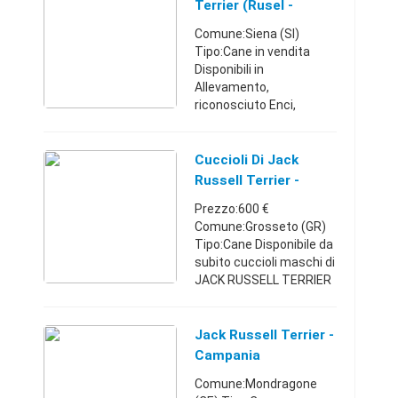
serieta' ed esperien ...
Terrier (rusel -
Allevamento
Comune:Siena (SI)
Tipo:Cane in vendita
Disponibili in
Allevamento,
riconosciuto Enci,
cucciolate di Jack
Russell Terrier a Pelo
Corto, Broken e Ruvido,
Cuccioli Di Jack
con Pedigree di alta
Russell Terrier -
genealogia. I cuccioli
Toscana
Prezzo:600 €
sono ...
Comune:Grosseto (GR)
Tipo:Cane Disponibile da
subito cuccioli maschi di
JACK RUSSELL TERRIER
(tricolore e bianco tan
lisci) di alta genealogia,
nati il 21.09.2017 muniti
Jack Russell Terrier -
di pedigree, vacc ...
Campania
Comune:Mondragone