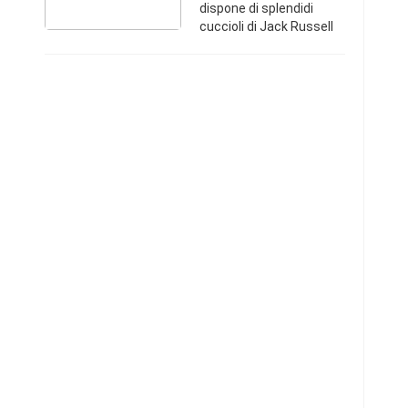
dispone di splendidi
cuccioli di Jack Russell
terrier, figli di genitori
esenti da patologie
ereditarie , pll e rotula
0/0,femminucce e ma ...