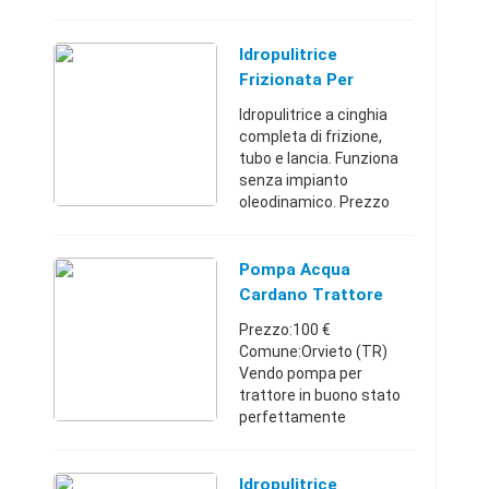
perfettamente
funzionante solo
contatto telefonico
Idropulitrice
3388880716Lazio33888
Frizionata Per
80716400 €
Trattore
Idropulitrice a cinghia
completa di frizione,
tubo e lancia. Funziona
senza impianto
oleodinamico. Prezzo
trattabile. Forniamo
anche idropulitrici con
motore idraulico oppure
Pompa Acqua
con moltiplicatore applic
Cardano Trattore
...
Prezzo:100 €
Comune:Orvieto (TR)
Vendo pompa per
trattore in buono stato
perfettamente
funzionante . Spedizione
Gratuita
Umbria3272482061100
Idropulitrice