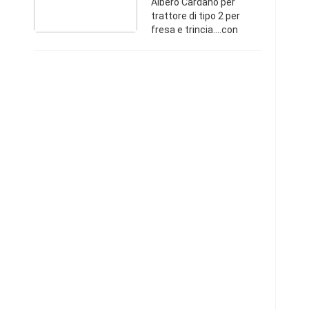
Albero Cardano per
trattore di tipo 2 per
fresa e trincia....con
protezioni a norma 70€ il
grande....50€il piccolo
Umbria349332248570 €