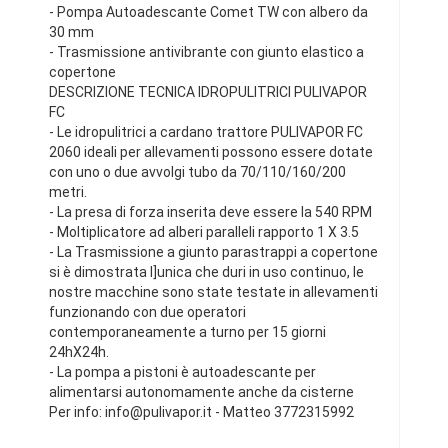
- Pompa Autoadescante Comet TW con albero da
30 mm
- Trasmissione antivibrante con giunto elastico a
copertone
DESCRIZIONE TECNICA IDROPULITRICI PULIVAPOR
FC
- Le idropulitrici a cardano trattore PULIVAPOR FC
2060 ideali per allevamenti possono essere dotate
con uno o due avvolgi tubo da 70/110/160/200
metri.
- La presa di forza inserita deve essere la 540 RPM
- Moltiplicatore ad alberi paralleli rapporto 1 X 3.5
- La Trasmissione a giunto parastrappi a copertone
si è dimostrata l]unica che duri in uso continuo, le
nostre macchine sono state testate in allevamenti
funzionando con due operatori
contemporaneamente a turno per 15 giorni
24hX24h.
- La pompa a pistoni è autoadescante per
alimentarsi autonomamente anche da cisterne
Per info:
info@pulivapor.it
- Matteo 3772315992