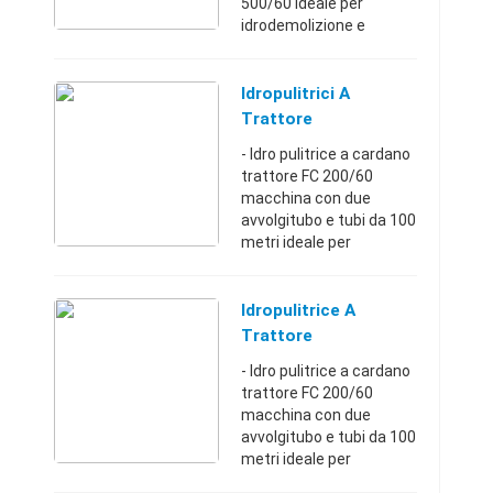
500/60 Ideale per
idrodemolizione e
lavaggio con uno o due
operatori in
contemporanea. - Giri
Idropulitrici A
Presa di forza Cardano
Trattore
400, Giri pompa 1400, Giri
- Idro pulitrice a cardano
motor ...
trattore FC 200/60
macchina con due
avvolgitubo e tubi da 100
metri ideale per
allevamenti avicoli e
suinicoli. - Giri Presa di
forza Cardano 400, Giri
Idropulitrice A
pompa 1400, Giri moto ...
Trattore
- Idro pulitrice a cardano
trattore FC 200/60
macchina con due
avvolgitubo e tubi da 100
metri ideale per
allevamenti avicoli e