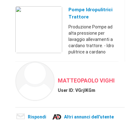
suinicoli. - Giri Presa di
forza Cardano 400, Giri
Pompe Idropulitrici
pompa 1400, Giri moto ...
Trattore
Produzione Pompe ad
alta pressione per
lavaggio allevamenti a
cardano trattore. - Idro
pulitrice a cardano
trattore FC 200/60 (Foto
allegata con due
avvolgitubo e tubi da 50
metri) . - Giri Presa di f ...
MATTEOPAOLO VIGHI
User ID:
VGrjlKGm
Rispondi
Altri annunci dell'utente