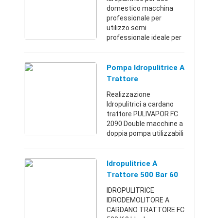
LANCIA, SERIE 6 UGELLI
domestico macchina
PER DIVE ...
professionale per
utilizzo semi
professionale ideale per
la casa per il giardino
etcBologna
(Bologna)+39340111173
Pompa Idropulitrice A
8650 €
Trattore
Realizzazione
Idropulitrici a cardano
trattore PULIVAPOR FC
2090 Double macchine a
doppia pompa utilizzabili
da due/tre/quattro
operatori in
contemporanea.A
Idropulitrice A
richiesta possono
Trattore 500 Bar 60
essere fornite di avvolgi
Litri Minuto
IDROPULITRICE
...
IDRODEMOLITORE A
CARDANO TRATTORE FC