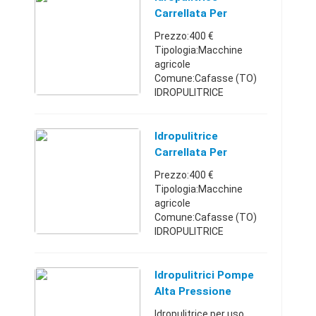
€
Carrellata Per
Trattori
Prezzo:400 €
Tipologia:Macchine
agricole
Comune:Cafasse (TO)
IDROPULITRICE
CARRELLAT AMOTORE A
SCOPPIO 6,5 CV.,
PORTATA 9 L/MIN.,
Idropulitrice
PRESSIONE MASSIMA
Carrellata Per
150 BAR, COMPLETA DI
Trattori - Piemonte
Prezzo:400 €
LANCIA, SERIE 6 UGELLI
Tipologia:Macchine
PER DIVE ...
agricole
Comune:Cafasse (TO)
IDROPULITRICE
CARRELLAT AMOTORE A
SCOPPIO 6,5 CV.,
PORTATA 9 L/MIN.,
Idropulitrici Pompe
PRESSIONE MASSIMA
Alta Pressione
150 BAR, COMPLETA DI
Pulivapor
Idropulitrice per uso