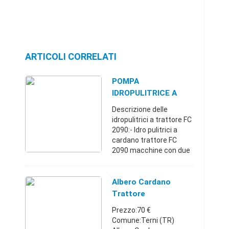
ARTICOLI CORRELATI
POMPA
IDROPULITRICE A
CARDANO TRATTORE
Descrizione delle
idropulitrici a trattore FC
2090:- Idro pulitrici a
cardano trattore FC
2090 macchine con due
pompe e (Opzionali) due
avvolgi tubo e tubi sino a
150 metri ideali per
Albero Cardano
allevamenti avic ...
Trattore
Prezzo:70 €
Comune:Terni (TR)