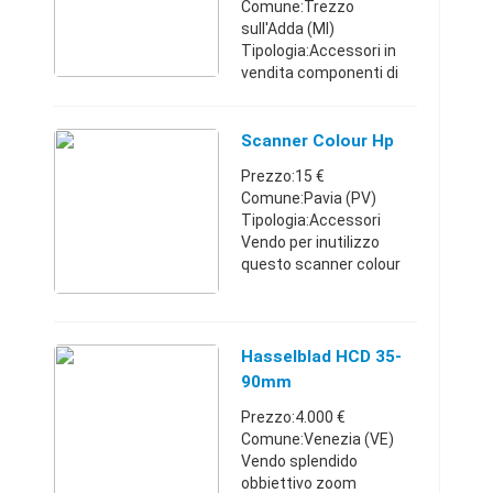
Scanner
Comune:Trezzo
sull'Adda (MI)
Tipologia:Accessori in
vendita componenti di
preistoria informatica:
scanner portatile;
tavoletta grafica mouse
Scanner Colour Hp
con floppy disk e
Prezzo:15 €
manuali.... offerta libera
Comune:Pavia (PV)
pre ...
Tipologia:Accessori
Vendo per inutilizzo
questo scanner colour
HP 4300c NUOVO , mai
usato e tenuto sempre
imballato . Tutto come
da foto , completo di
Hasselblad HCD 35-
istruzioni , cd , c ...
90mm
Prezzo:4.000 €
Comune:Venezia (VE)
Vendo splendido
obbiettivo zoom