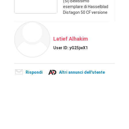
(SI) Bellissimo
esemplare di Hasselblad
Distagon 50 CF versione
FLE con lenti flottanti per
ottimizzare la messa a
fuoco a distanze
ravvicinate. Fra i migliori
Latief Alhakim
obi ...
User ID:
yG25jwX1
Rispondi
Altri annunci dell'utente