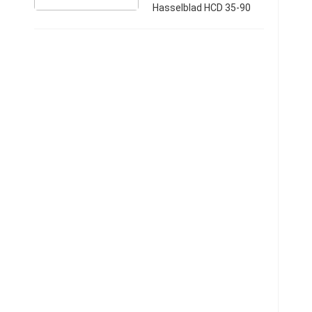
Hasselblad HCD 35-90
mm Come nuovo,
nessun segno di usura o
quant'altro. Scambio a
mano o spedizione in
tutta italia Prezzo €
4000 + ...