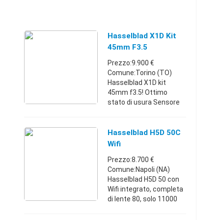
Hasselblad X1D Kit
45mm F3.5
Prezzo:9.900 €
Comune:Torino (TO)
Hasselblad X1D kit
45mm f3.5! Ottimo
stato di usura Sensore
CMOS medio formato,
50 Megapixel (8272 ×
6200 pixel, 5,3 × 5,3 µm)
Hasselblad H5D 50C
Usato, fatturabile e
Wifi
spedizioni in tutt ...
Prezzo:8.700 €
Comune:Napoli (NA)
Hasselblad H5D 50 con
Wifi integrato, completa
di lente 80, solo 11000
scatti, nessun graffio o
segno di usura.