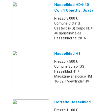
Completa di tutti gli
Hasselblad HD4-40
accessori in dotazione
Con 4 Obiettivi Usata
originale ...
Prezzo:8.000 €
Comune:Citta' di
Castello (PG) Corpo HD4-
40 ripristinata da
Hasselblad nel 2016
obiettivo 28mm
obiettivo 50mm
obiettivo 80mm
Hasselblad H1
obiettivo 120mm 2
Prezzo:7.500 €
batterie 2 caricabatterie
Comune:Sorso (SS)
Cavo 5m FW800 Ci ...
Hasselblad H1 +
Magazine analogico HM
16-32 + Viewfinder HV
90x + Obiettivo HC
2.8/80 + Obiettivo HC
3.5/50 + Obiettivo HC
MACRO 4/120 + Valigia
Corredo Hasselblad
professionale con igro ...
Prezzo:1.100 €