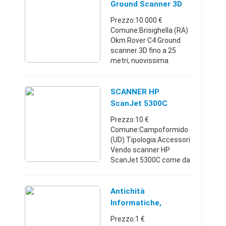
Completo di sonda da 25
Ground Scanner 3D
cm orrizzontale e sonda
GPR
Prezzo:10.000 €
...
Comune:Brisighella (RA)
Okm Rover C4 Ground
scanner 3D fino a 25
metri, nuovissima
strumentazione con
tecnologia aggiunta,
display di
SCANNER HP
programmazione in One
ScanJet 5300C
Touch in italiano,
Prezzo:10 €
scansioni ...
Comune:Campoformido
(UD) Tipologia:Accessori
Vendo scanner HP
ScanJet 5300C come da
foto. Prezzo 10 euro.
Ritiro "a mano". Friuli-
Venezia
Antichità
Giulia328703475610 €
Informatiche,
Tavoletta Grafica,
Prezzo:1 €