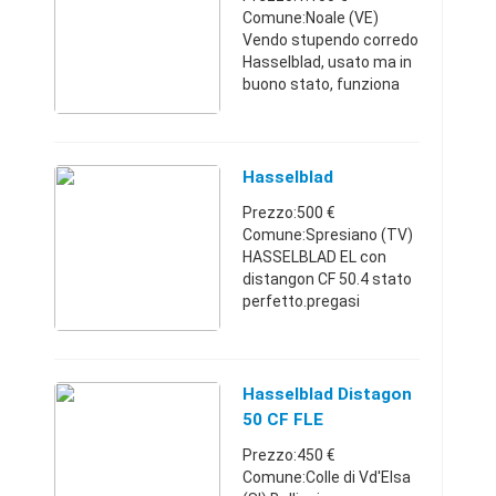
Comune:Noale (VE)
Vendo stupendo corredo
Hasselblad, usato ma in
buono stato, funziona
tutto perfettamente.
Vendo corredo completo
e pezzi separati. Su
richiesta invio altre foto.
Hasselblad
Hass. ...
Prezzo:500 €
Comune:Spresiano (TV)
HASSELBLAD EL con
distangon CF 50.4 stato
perfetto.pregasi
astenersi perditempo
rispondo solo NO mail
Veneto3479801569500
€
Hasselblad Distagon
50 CF FLE
Prezzo:450 €
Comune:Colle di Vd'Elsa