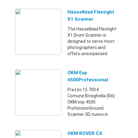
Hasselblad Flextight
X1 Scanner
The Hasselblad Flextight
X1 Drum Scanner is
designed to serve most
photographers and
offers unsurpassed
quality, fast scanning,
and multiple format
capacity. It is easy to
OKM Exp
use, and is built with a
4500Professional
ver ...
Ground Scanner 3D
Prezzo:15.700 €
Gpr
Comune:Brisighella (RA)
OKM exp 4500
ProfessionGround
Scanner 3D, nuovo in
pronta consegna.
Scansioni 3D fino a 25
metri in tempo reale.
OKM ROVER C4