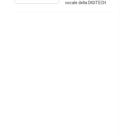
vocale della DIGITECH
made in USA con
manuale d'uso. Semplice
da utilizzare, genera
armonizzazioni fino a 5
voci con tonalità dive ...