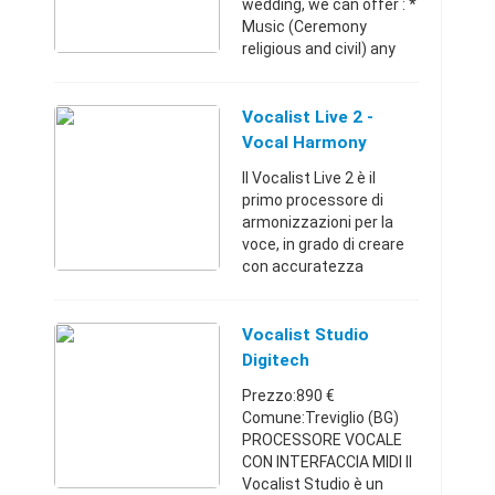
wedding, we can offer : *
Music (Ceremony
religious and civil) any
option, singers, soloists,
opera, vocal, classical
instrumentalists .. *
Vocalist Live 2 -
Music (For th ...
Vocal Harmony
Processore A Pedale
Il Vocalist Live 2 è il
-digitech
primo processore di
armonizzazioni per la
voce, in grado di creare
con accuratezza
armonizzazioni a più
parti dall'analisi di
accordi dalla
Vocalist Studio
chitarra.Non c'è nessun
Digitech
bisogno di n ...
Prezzo:890 €
Comune:Treviglio (BG)
PROCESSORE VOCALE
CON INTERFACCIA MIDI Il
Vocalist Studio è un