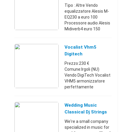
automatiche per
Tipo : Altre Vendo
generare cori -fino a ...
equalizzatore Alesis M-
EQ230 a euro 100
Processore audio Alesis
Midiverb4 euro 150
Armonizzatore vocale
DigiTech Vocalist II a
euro 200 Se prese tutte
Vocalist Vhm5
insieme euro 350 Non
Digitech
spedisco ...
Prezzo:230 €
Comune:Irgoli (NU)
Vendo DigiTech Vocalist
VHM5 armonizzatore
perfettamente
funzionante, completo
di alimentatore Made in
Canada. 128 preset 32
Wedding Music
voci polifonia
Classical Dj Strings
interamente
Jazz Band Live
We're a small company
programmabile co ...
specialized in music for