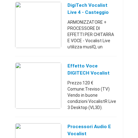
perfette, usato
DigiTech Vocalist
pochissimo. Causa:
Live 4 - Casteggio
inutilizzo. No permute o
(Pavia)
ARMONIZZATORE +
...
PROCESSORE DI
EFFETTI PER CHITARRA
E VOCE - Vocalist Live
utilizza musIQ, un
processore che analizza
direttamentela tonalità
suonata da qualsiasi
Effetto Voce
chitarra -acustica o
DIGITECH Vocalist
elettrica - per g ...
VL3D Live
Prezzo:120 €
Comune:Treviso (TV)
Vendo in buone
condizioni VocalistR Live
3 Desktop (VL3D).
Caratteristiche
principali: -due voci di
armonizzazione
Processori Audio E
completamente
Vocalist