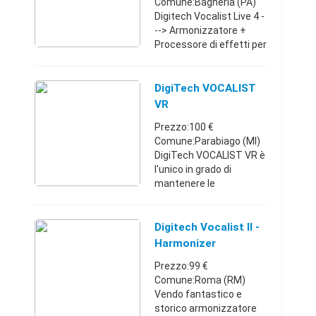
Comune:Bagheria (PA)
Digitech Vocalist Live 4 -
--> Armonizzatore +
Processore di effetti per
chitarra e voce. Prodotto
usato in ottime
condizioni e
DigiTech VOCALIST
perfettamente
VR
funzionante in ogni su ...
Prezzo:100 €
Comune:Parabiago (MI)
DigiTech VOCALIST VR è
l'unico in grado di
mantenere le
caratteristiche della
voce umana. Se avete
bisogno di armonie per
Digitech Vocalist II -
una performance dvivo, il
Harmonizer
tuo nuovo CD o so ...
Armonizzatore
Prezzo:99 €
Comune:Roma (RM)
Vendo fantastico e
storico armonizzatore