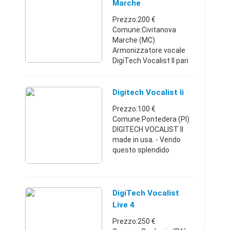
Marche
Prezzo:200 €
Comune:Civitanova
Marche (MC)
Armonizzatore vocale
DigiTech Vocalist II pari
nuovo completo di
comando a pedale per
cambio programma.
Digitech Vocalist Ii
Aggiunge fino a 4 Voci
Prezzo:100 €
oltre la propria in varie
Comune:Pontedera (PI)
tona ...
DIGITECH VOCALIST II
made in usa. - Vendo
questo splendido
harmonizer 5 voci -
ingressi XRL e jack - midi
in out thru, passato alla
storia come uno tra i
DigiTech Vocalist
migliori de ...
Live 4
Prezzo:250 €