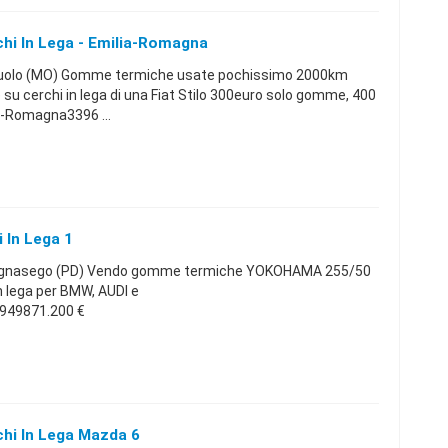
i In Lega - Emilia-Romagna
uolo (MO) Gomme termiche usate pochissimo 2000km
u cerchi in lega di una Fiat Stilo 300euro solo gomme, 400
ia-Romagna3396 ...
In Lega 1
bignasego (PD) Vendo gomme termiche YOKOHAMA 255/50
n lega per BMW, AUDI e
49871.200 €
hi In Lega Mazda 6