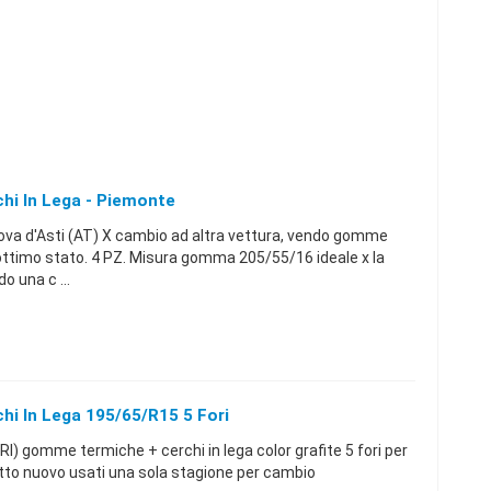
i In Lega - Piemonte
va d'Asti (AT) X cambio ad altra vettura, vendo gomme
 ottimo stato. 4 PZ. Misura gomma 205/55/16 ideale x la
o una c ...
i In Lega 195/65/r15 5 Fori
I) gomme termiche + cerchi in lega color grafite 5 fori per
tto nuovo usati una sola stagione per cambio