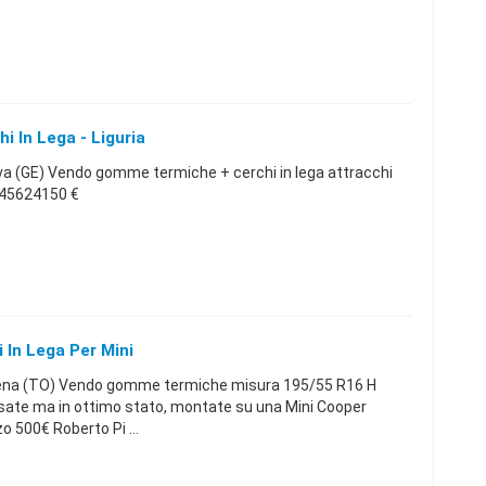
 In Lega - Liguria
 (GE) Vendo gomme termiche + cerchi in lega attracchi
445624150 €
In Lega Per Mini
na (TO) Vendo gomme termiche misura 195/55 R16 H
Usate ma in ottimo stato, montate su una Mini Cooper
o 500€ Roberto Pi ...