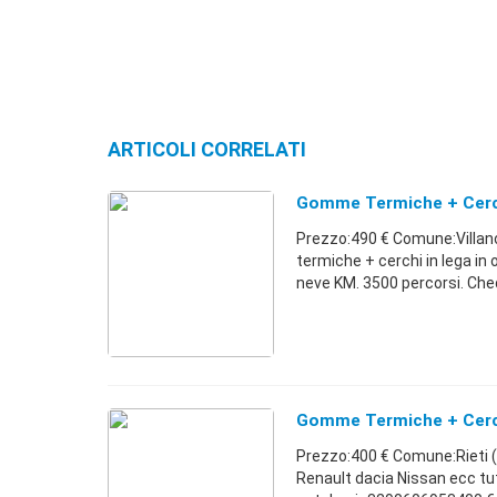
ARTICOLI CORRELATI
Gomme Termiche + Cerch
Prezzo:490 € Comune:Villano
termiche + cerchi in lega in
neve KM. 3500 percorsi. Ched
Gomme Termiche + Cerch
Prezzo:400 € Comune:Rieti (R
Renault dacia Nissan ecc tu