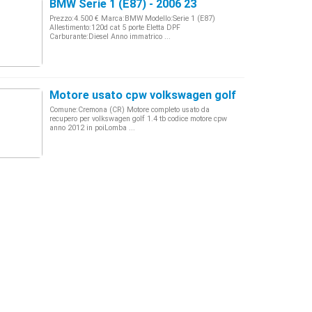
BMW Serie 1 (E87) - 2006 23
Prezzo:4.500 € Marca:BMW Modello:Serie 1 (E87)
Allestimento:120d cat 5 porte Eletta DPF
Carburante:Diesel Anno immatrico ...
Motore usato cpw volkswagen golf 1.4 tb
Comune:Cremona (CR) Motore completo usato da
recupero per volkswagen golf 1.4 tb codice motore cpw
anno 2012 in poiLomba ...