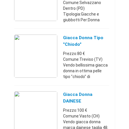
Comune:Selvazzano
Dentro (PD)
Tipologia:Giacche e
giubbotti Per:Donna
Giacca donna Wainer in
vera pelle, imbottita L
Ottimo stato, indossata
Giacca Donna Tipo
2 volte Contattatemi su
"chiodo"
Whatsapp o tramite
Prezzo:80 €
sms ...
Comune:Treviso (TV)
Vendo bellissima giacca
donna in ottima pelle
tipo "chiodo" di
produzione artigianale
della "Bok Brothers", con
piumino estraibile, usata
Giacca Donna
due volte, ...
DAINESE
Prezzo:100 €
Comune:Vasto (CH)
Vendo giacca donna
marca dainese taglia 48.