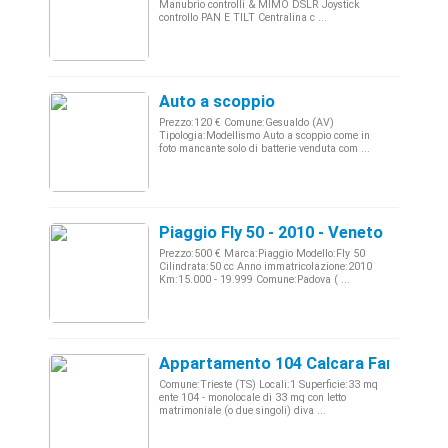
Manubrio controlli & MIMO DSLR Joystick
controllo PAN E TILT Centralina c ...
Auto a scoppio
Prezzo:120 € Comune:Gesualdo (AV)
Tipologia:Modellismo Auto a scoppio come in
foto mancante solo di batterie venduta com ...
Piaggio Fly 50 - 2010 - Veneto
Prezzo:500 € Marca:Piaggio Modello:Fly 50
Cilindrata:50 cc Anno immatricolazione:2010
Km:15.000 - 19.999 Comune:Padova ( ...
Appartamento 104 Calcara Family
Comune:Trieste (TS) Locali:1 Superficie:33 mq
ente 104 - monolocale di 33 mq con letto
matrimoniale (o due singoli) diva ...