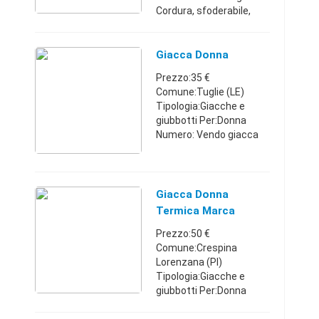
Cordura, sfoderabile,
protezioni su braccia e
spalle. Acquistata da
poco e mai usata.
Giacca Donna
Abruzzo3478228088100
Prezzo:35 €
€
Comune:Tuglie (LE)
Tipologia:Giacche e
giubbotti Per:Donna
Numero: Vendo giacca
donna in jersey marca
HIGH USE colore grigio
taglia S. €35.00
Puglia328258448435 €
Giacca Donna
Termica Marca
Nirvana
Prezzo:50 €
Comune:Crespina
Lorenzana (PI)
Tipologia:Giacche e
giubbotti Per:Donna
Vendo giacca donna