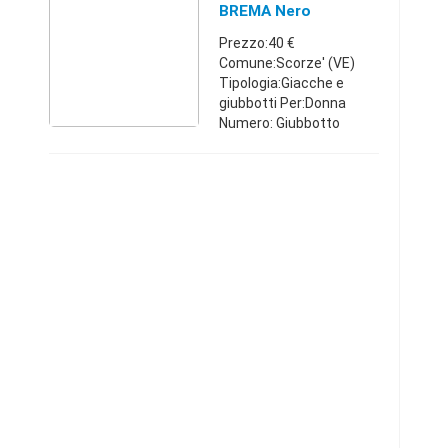
protezioni Usata
BREMA Nero
pochissimo Valore c ...
Prezzo:40 €
Comune:Scorze' (VE)
Tipologia:Giacche e
giubbotti Per:Donna
Numero: Giubbotto
donna BREMA nero
taglia 44 (veste stretto
quindi anche 42);
impermeabile e super
resistente vento; taglio
sfia ...