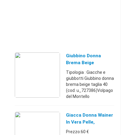
Giubbino Donna
Brema Beige
Tipologia : Giacche e
giubbotti Giubbino donna
brema beige taglia 40
(cod. u_727386)Volpago
del Montello
(Treviso)+39042362214
638 €
Giacca Donna Wainer
In Vera Pelle,
Imbottita, L
Prezzo:60 €