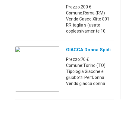
Prezzo:200 €
Comune:Roma (RM)
Vendo Casco Xlite 801
RR taglia s (usato
coplessivamente 10
volte ) colore nero +
giacca donna estiva
colore nero marca spyke
GIACCA Donna Spidi
taglia M + giacca
Prezzo:70 €
invernale donna colore
Comune:Torino (TO)
ner ...
Tipologia:Giacche e
giubbotti Per:Donna
Vendo giacca donna
Spidi Dynamite taglia
XXL estiva con
imbottitura interna
estraibile. Colore nero
con strisce rosse e
bianche. ...