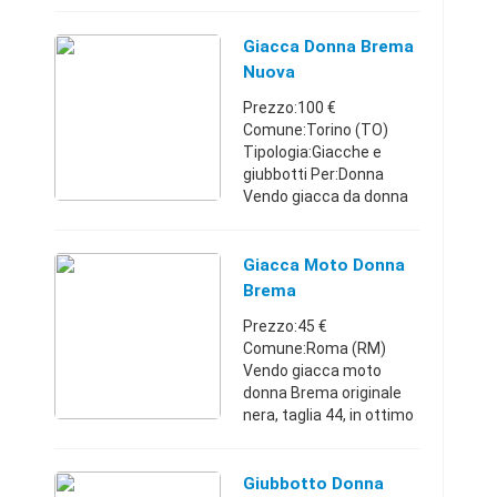
Brema grigio
metallizzato con cintura
in vita. Usata ma in
Giacca Donna Brema
ottime condizioni. Taglia
Nuova
44. Vendo per inuti ...
Prezzo:100 €
Comune:Torino (TO)
Tipologia:Giacche e
giubbotti Per:Donna
Vendo giacca da donna
della Brema nuova, mai
indossata causa regalo
non
Giacca Moto Donna
gradito.Piemonte348490
Brema
7490100 €
Prezzo:45 €
Comune:Roma (RM)
Vendo giacca moto
donna Brema originale
nera, taglia 44, in ottimo
stato con imbottitura
rimovibile, dotata di
fissaggio per eventuali
Giubbotto Donna