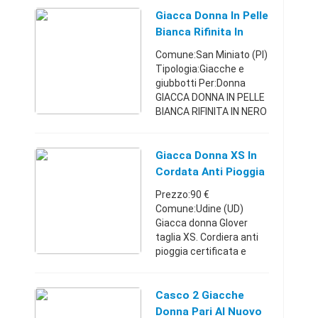
termica marca Nirvana
interno in pile esterno
Giacca Donna In Pelle
impermeabile con tre
Bianca Rifinita In
tasche a cerniera mai
Nero
Comune:San Miniato (PI)
usata Tos ...
Tipologia:Giacche e
giubbotti Per:Donna
GIACCA DONNA IN PELLE
BIANCA RIFINITA IN NERO
marca Agorà molto
carina foderata in nero
misura 42/44 lunghezza
Giacca Donna XS In
3/4 ottime condizioni
Cordata Anti Pioggia
qua ...
Prezzo:90 €
Comune:Udine (UD)
Giacca donna Glover
taglia XS. Cordiera anti
pioggia certificata e
termofodera. Protezioni
spalle gomiti. Pari nuovo
Friuli-Venezia
Casco 2 Giacche
Giulia338831062690 €
Donna Pari Al Nuovo