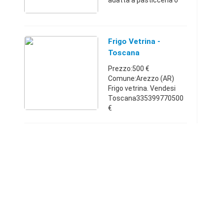
adatta a pasticceria o
esposizione di pasta
fresca etc.etc. lunga
m.1,50
Veneto3494690729700
Frigo Vetrina -
€
Toscana
Prezzo:500 €
Comune:Arezzo (AR)
Frigo vetrina. Vendesi
Toscana335399770500
€