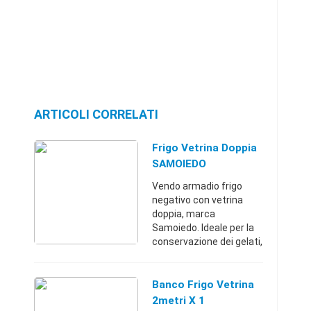
ARTICOLI CORRELATI
Frigo Vetrina Doppia
SAMOIEDO
Vendo armadio frigo
negativo con vetrina
doppia, marca
Samoiedo. Ideale per la
conservazione dei gelati,
torte, semifreddi,
ghiaccioli. Temperatura
di conservazione
Banco Frigo Vetrina
+2°/-25°C. Dimensioni
2metri X 1