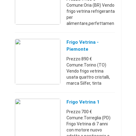
Comune:Oria (BR) Vendo
frigo vetrina refrigeranta
per
alimentare,perfettamen
te
funzionante.Dimensione
2 metri .
Frigo Vetrina -
Puglia34017307221.100
Piemonte
€
Prezzo:890 €
Comune:Torino (TO)
Vendo frigo vetrina
usata quattro cristalli,
marca Silfer, tinta
bronzo. Con consegna
Torino e zone limitrofe.
Prezzo 890€ trattabili.
Frigo Vetrina 1
Piemonte338445986089
Prezzo:700 €
0 €
Comune:Torreglia (PD)
Frigo Vetrina di 7 anni
con motore nuovo