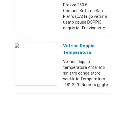
cm 173x62x190 ...
Prezzo:250 €
Comune:Settimo San
Pietro (CA) Frigo vetrina
usato causa DOPPIO
acquisto . Funzionante
qualsiasi prova
completo vetri e luce.
+30 -30 Da ripulire e
Vetrina Doppia
sistemare solo piedi
Temperatura
appoggio. Misure 2 ...
Vetrina doppia
temperatura Anta lato
sinistro congelatore
ventilato Temperatura:
-18°-22°C Numero griglie:
6 Luce interna a neon.
Comandi indipendenti.
Anta lato destro frigo
ventilato Temperatura:
0° ...