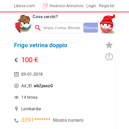
Likesx.com
Inserisci Annuncio
Login
Register
Cosa cerchi?
Frigo vetrina doppio
100 €
09-01-2018
Ad_ID:
wbZpxxzG
14 times
Lombardia
3391
*******
Mostra numero