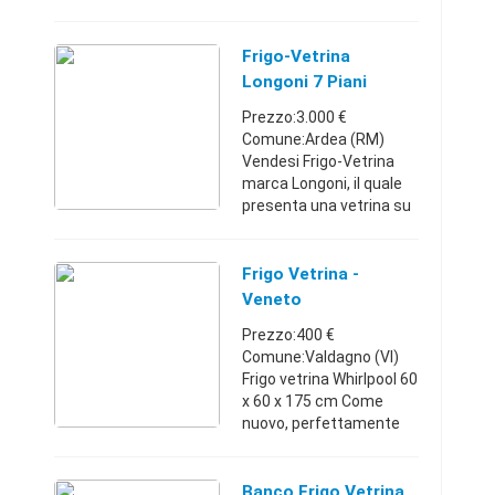
impianto a norma.
Misure: 1,20m
profondità, 1,20m
Frigo-Vetrina
altezza, 1,20m
Longoni 7 Piani
larghezza. Per
(-14°/-24°)
Prezzo:3.000 €
cessazione attività. 155
Comune:Ardea (RM)
...
Vendesi Frigo-Vetrina
marca Longoni, il quale
presenta una vetrina su
tre lati e all'interno è
dotato di 7 ripiani con
luci led. La temperatura
Frigo Vetrina -
del frigorifero è -14°/ ...
Veneto
Prezzo:400 €
Comune:Valdagno (VI)
Frigo vetrina Whirlpool 60
x 60 x 175 cm Come
nuovo, perfettamente
funzionante.
Veneto3485554171400
€
Banco Frigo Vetrina