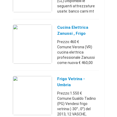
(CL) Disponibili le
seguenti attrezzature
usate: banco carni mt
3,85 , banco surgelati da
1,80 -2,10 -2,50 AHT
modello supermercato,
Cucina Elettrica
vetrine bibite , frigo inox
Zanussi , Frigo
a 1 e 2 ...
Vetrina
Prezzo:460 €
Comune:Verona (VR)
cucina elettrica
professionale Zanussi
come nuova € 460,00
Frigo vetrina Heineken €
260,00 . Possibilità di
consegna solo a Verona .
Frigo Vetrina -
Veneto3381971594460
Umbria
€
Prezzo:1.550 €
Comune:Gualdo Tadino
(PG) Vendesi frigo
vetrina (-30° ; 0°) del
2013, 12 VASCHE,