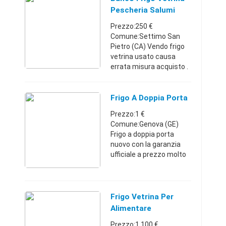
Pescheria Salumi
Formaggi
Prezzo:250 €
Comune:Settimo San
Pietro (CA) Vendo frigo
vetrina usato causa
errata misura acquisto .
Funzionante qualsiasi
prova completo vetri e
luce. +30 -30 Da ripulire e
Frigo A Doppia Porta
sistemare solo piedi
Prezzo:1 €
appog ...
Comune:Genova (GE)
Frigo a doppia porta
nuovo con la garanzia
ufficiale a prezzo molto
conveniente a soli 195€
capacità 171L misura
55x55x143
Liguria33914574251 €
Frigo Vetrina Per
Alimentare
Prezzo:1.100 €