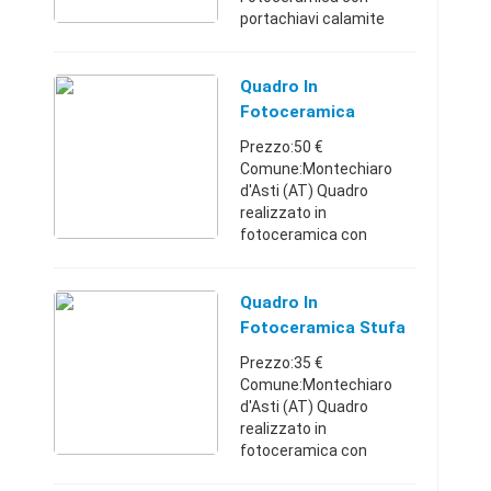
portachiavi calamite
ciondoli collanine varie
forme con placchette in
porcellana stampabili e
Quadro In
utilizzabili in
Fotoceramica
fotoceramica. Vendo ...
Prezzo:50 €
Comune:Montechiaro
d'Asti (AT) Quadro
realizzato in
fotoceramica con
formelle da cm 10 x 10
garantito a qualsiasi
prova non si sbiadisce è
Quadro In
cotto in forno ad alta
Fotoceramica Stufa
temperatura . Si
Prezzo:35 €
eseguono ...
Comune:Montechiaro
d'Asti (AT) Quadro
realizzato in
fotoceramica con
formella cm 20 x 20