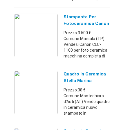
macchina nuova poco
utilizzata funzionante e
completa di
Stampante Per
tutto.Prezzo poco
Fotoceramica Canon
trattabile. Sicilia3470 ...
CLC-1100
Prezzo:3.500 €
Comune:Marsala (TP)
Vendesi Canon CLC-
1100 per foto ceramica
macchina completa di
color pass funzionante
occorre una piccola
revisione perchè da
Quadro In Ceramica
qualche mese non
Stella Marina
utilizzata. Ottima per ...
Prezzo:38 €
Comune:Montechiaro
d'Asti (AT) Vendo quadro
in ceramica nuovo
stampato in
fotoceramica digitale
misura cm 25 x 25 +