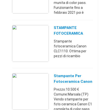
munita di color pass.
Funzionante fino a
febbraio 2021 poi è
comparso lerrore visibile
in foto. Lassistenza ci
ha comunicato che può
STAMPANTE
essere un errore di
FOTOCERAMICA
connessio ...
CANON CLC1110
Stampante
fotoceramica Canon
CLC1110. Ottima per
pezzi di ricambio
Stampante Per
Fotoceramica Canon
C1
Prezzo:10.500 €
Comune:Marsala (TP)
Vendo stampante per
foto ceramica Canon C1
completa di color pass