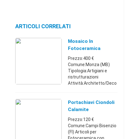
ARTICOLI CORRELATI
Mosaico In
Fotoceramica
Prezzo:400 €
Comune:Monza (MB)
Tipologia:Artigiani e
ristrutturazioni
Attività:Architetto/Deco
ratore vendo mosaico in
fotoceramica
PERSONALIZZABILE
Portachiavi Ciondoli
eseguibile in tutte le
Calamite
misure e tutti i formati la
Fotoceramica
Prezzo:120 €
s ...
Comune:Campi Bisenzio
(FI) Articoli per
Fotoceramica con