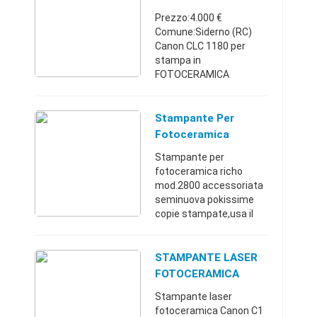
Forno Cotture
Prezzo:4.000 €
Comune:Siderno (RC)
Canon CLC 1180 per
stampa in
FOTOCERAMICA
prodotto usato poco.
Adatto per
fotoceramica - arredo
Stampante Per
urbano -
Fotoceramica
bar/ristorazione(tazze e
Stampante per
piatti) - targhe varie.
fotoceramica richo
Durata dell ...
mod.2800 accessoriata
seminuova pokissime
copie stampate,usa il
rosso vivo anzicche'
magenta-stampa in
formato a/4 e
STAMPANTE LASER
a/3Matera
FOTOCERAMICA
(Matera)+39339210230
CANON C1
Stampante laser
82.750 €
fotoceramica Canon C1