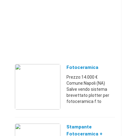
Fotoceramica
Prezzo:14.000 €
Comune:Napoli (NA)
Salve vendo sistema
brevettato plotter per
fotoceramica f.to
70x100 perfettamente
funzionante completo di
colori, foglio base,
pellicola film, laminatore
Stampante
per separar ...
Fotoceramica +