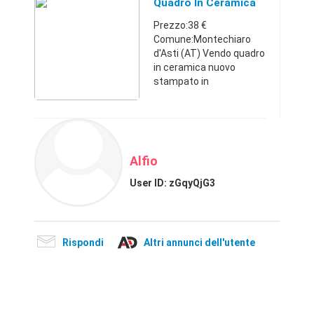
cornice in legno rustico il
Quadro In Ceramica
prezzo è compreso
Prezzo:38 €
l'imballo e la spedizione
Comune:Montechiaro
...
d'Asti (AT) Vendo quadro
in ceramica nuovo
stampato in
fotoceramica digitale
misura cm 25 x 25 +
cornice in legno rustico
nel prezzo e compreso
l'imballo e la spedizione
Alfio
...
User ID:
zGqyQjG3
Rispondi
Altri annunci dell'utente