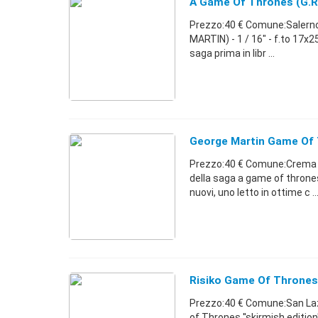
A Game Of Thrones (g.r.r
Prezzo:40 € Comune:Salerno
MARTIN) - 1 / 16" - f.to 17x25
saga prima in libr ...
George Martin Game Of T
Prezzo:40 € Comune:Crema (CR
della saga a game of thrones
nuovi, uno letto in ottime c ..
Risiko Game Of Thrones
Prezzo:40 € Comune:San Lazz
of Thrones ''skirmish edition'