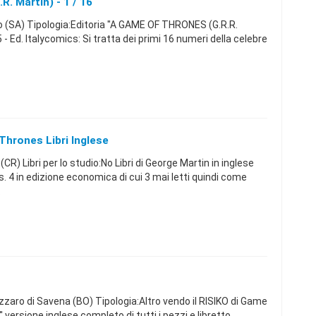
. Martin) - 1 / 16
 (SA) Tipologia:Editoria "A GAME OF THRONES (G.R.R.
 - Ed. Italycomics: Si tratta dei primi 16 numeri della celebre
hrones Libri Inglese
) Libri per lo studio:No Libri di George Martin in inglese
. 4 in edizione economica di cui 3 mai letti quindi come
.
aro di Savena (BO) Tipologia:Altro vendo il RISIKO di Game
' versione inglese completo di tutti i pezzi e libretto