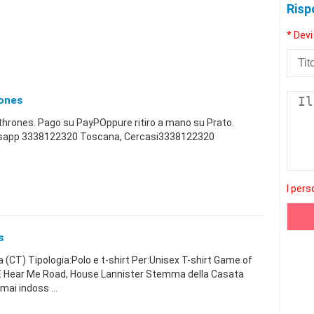
Risp
* Devi
ones
hrones. Pago su PayPOppure ritiro a mano su Prato.
tsapp 3338122320 Toscana, Cercasi3338122320
I pers
s
(CT) Tipologia:Polo e t-shirt Per:Unisex T-shirt Game of
 Hear Me Road, House Lannister Stemma della Casata
mai indoss ...