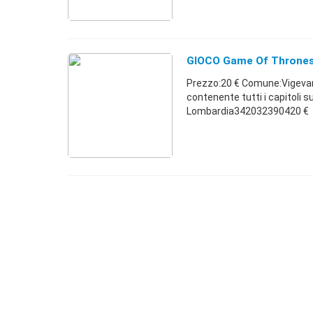
GIOCO Game Of Thrones 
Prezzo:20 € Comune:Vigevano 
contenente tutti i capitoli s
Lombardia342032390420 €