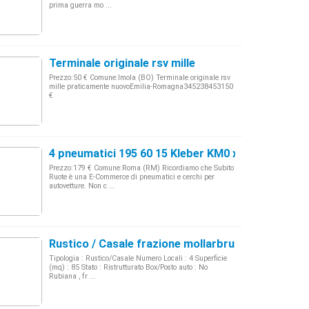
prima guerra mo ...
Terminale originale rsv mille
Prezzo:50 € Comune:Imola (BO) Terminale originale rsv
mille praticamente nuovoEmilia-Romagna345238453150
€
4 pneumatici 195 60 15 Kleber KM0 x Fiat Idea
Prezzo:179 € Comune:Roma (RM) Ricordiamo che Subito
Ruote è una E-Commerce di pneumatici e cerchi per
autovetture. Non c ...
Rustico / Casale frazione mollarbrunatto, Rubian
Tipologia : Rustico/Casale Numero Locali : 4 Superficie
(mq) : 85 Stato : Ristrutturato Box/Posto auto : No
Rubiana , fr ...