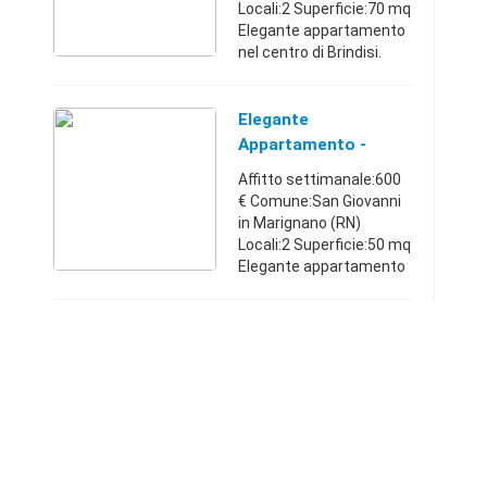
Locali:2 Superficie:70 mq
Elegante appartamento
nel centro di Brindisi.
Primo piano senza
ascensore, è composto
da salone ampio e
Elegante
lumonoso , cucinotto
Appartamento -
con zo ...
Emilia-Romagna Per
Affitto settimanale:600
Vacanze
€ Comune:San Giovanni
in Marignano (RN)
Locali:2 Superficie:50 mq
Elegante appartamento
a San Giovanni in
marignano vicino a
riviera horses e
all'autotodromo di
Misano. Emilia- ...