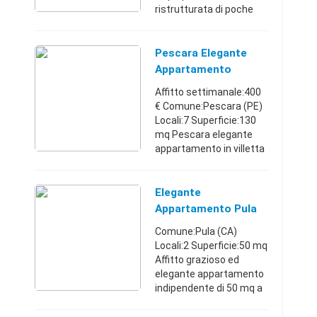
ristrutturata di poche
unità, elegante
appartamento posto
piano di mq.135
Pescara Elegante
ristrutturato con ottimo
Appartamento
gusto, si compone di
Affitto settimanale:400
ampi ...
€ Comune:Pescara (PE)
Locali:7 Superficie:130
mq Pescara elegante
appartamento in villetta
alle spalle della stazione
centrale adatta solo a
famiglie o coppie adulte
Elegante
no comitiv ...
Appartamento Pula
Comune:Pula (CA)
Locali:2 Superficie:50 mq
Affitto grazioso ed
elegante appartamento
indipendente di 50 mq a
30 m di distanza dalla
piazza principale in un