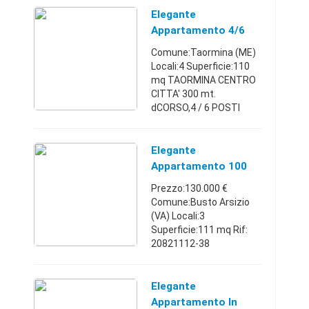
tranquillissimo
Elegante
condominio a 20 minuti
Appartamento 4/6
di ca ...
Persone Posto Auto
Comune:Taormina (ME)
Locali:4 Superficie:110
mq TAORMINA CENTRO
CITTA' 300 mt.
dCORSO,4 / 6 POSTI
LETTO, affittasi
luminoso ed elegante
appartamento
Elegante
recentemente
Appartamento 100
ristrutturato ° piano
Mq In Quadrifamiliare
Prezzo:130.000 €
ascensorato, com ...
Comune:Busto Arsizio
(VA) Locali:3
Superficie:111 mq Rif:
20821112-38
(131374986) - Nella
ridente Busto Arsizio,
elegante appartamento
Elegante
100 mq con spaziosi
Appartamento In