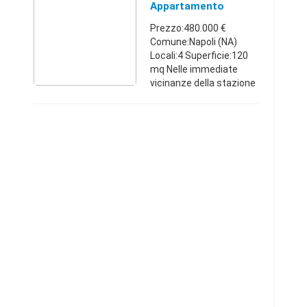
zona silenziosa nel
Appartamento
verde ben servita da
Prezzo:480.000 €
tutti ...
Comune:Napoli (NA)
Locali:4 Superficie:120
mq Nelle immediate
vicinanze della stazione
metro Medaglie D'Oro ,
vendesi elegante
appartamento di circa
120 mq composto da
ampio salone, t ...