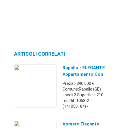
ARTICOLI CORRELATI
Rapallo - ELEGANTE
Appartamento Con
Giardino - TER
Prezzo:390.000 €
Comune:Rapallo (GE)
Locali:3 Superficie:210
mq Rif: 1058-2
(141050104) -
MANAGERCASA &
PARTNERS propone in
vendita a Rapallo (GE) in
Vomero Elegante