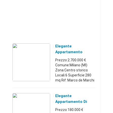
Elegante
Appartamento
Immerso Nel Verde
Prezzo:2.700.000 €
Comune:Milano (MI)
Zona:Centro storico
Locali:6 Superficie:280
mq Rif: Marco de Marchi
(149630915) - Via Marco
de Marchi: nella
splendida cornice del
Elegante
quartiere Manzoni-
Appartamento Di
Borgonuovo, a ...
Cinque Vani Abitabile
Prezzo:180.000 €