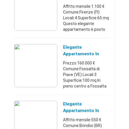
locali e senza spese
Pieno Centro Storico
Affitto mensile:1.100 €
condomi ...
Comune:Firenze (FI)
Locali:4 Superficie:65 mq
Questo elegante
appartamento è posto
all'ultimo piano di un un
piccolo palazzetto
medievale, restaurato
Elegante
recentemente. E'
Appartamento In
situato n ...
Pieno Centro
Prezzo:160.000 €
Comune:Fossalta di
Piave (VE) Locali:3
Superficie:100 mq In
pieno centro a Fossalta
di Piave proponiamo
elegante appartamento
all'ultimo piano,
Elegante
composto da ampio
Appartamento In
soggiorno, cucina sep ...
Pieno Centro - Puglia
Affitto mensile:550 €
Comune:Brindisi (BR)