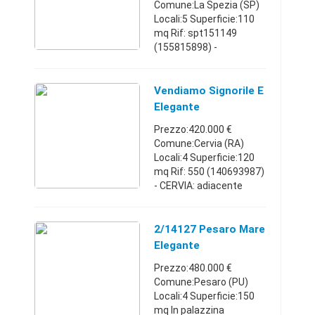
Sub
Comune:La Spezia (SP)
Locali:5 Superficie:110
mq Rif: spt151149
(155815898) -
rif.SPT151149-CENTRO
CITTA'/DUE GIUGNO; IN
ESCLUSIVA a pochi
Vendiamo Signorile E
isolati dalla zona
Elegante
pedonale del centro,
Appartamento In
Prezzo:420.000 €
como ...
Cent
Comune:Cervia (RA)
Locali:4 Superficie:120
mq Rif: 550 (140693987)
- CERVIA: adiacente
caratteristico Porto
Canale a soli 300 metri
dmare in zona tranquilla
2/14127 Pesaro Mare
dove si trovano vari
Elegante
eserc ...
Appartamento
Prezzo:480.000 €
Comune:Pesaro (PU)
Locali:4 Superficie:150
mq In palazzina