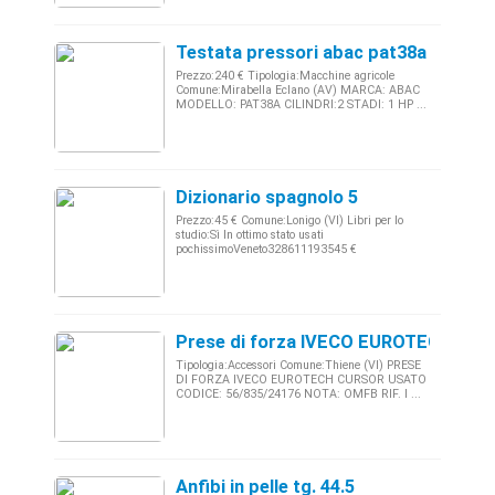
Testata pressori abac pat38a
Prezzo:240 € Tipologia:Macchine agricole
Comune:Mirabella Eclano (AV) MARCA: ABAC
MODELLO: PAT38A CILINDRI:2 STADI: 1 HP ...
Dizionario spagnolo 5
Prezzo:45 € Comune:Lonigo (VI) Libri per lo
studio:Sì In ottimo stato usati
pochissimoVeneto328611193545 €
Prese di forza IVECO EUROTECH CUR
Tipologia:Accessori Comune:Thiene (VI) PRESE
DI FORZA IVECO EUROTECH CURSOR USATO
CODICE: 56/835/24176 NOTA: OMFB RIF. I ...
Anfibi in pelle tg. 44.5