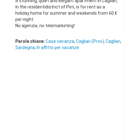
A stunning, quiet and elegant apartment in Cagliari,
in the residentidistrict of Pirri, is for rent as a
holiday home for summer and weekends from 60 €
per night.
No agenzie, no telemarketing!
Parole chiave:
Case vacanza
,
Cagliari (Prov)
,
Cagliari
,
Sardegna
,
In affitto per vacanze