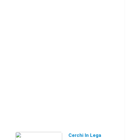
Prezzo trattabile.
Puglia3297 ...
Cerchi In Lega