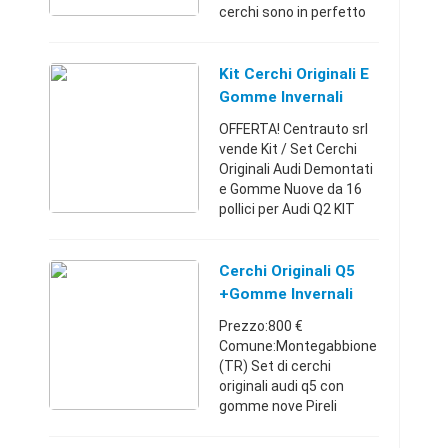
cerchi sono in perfetto
stato e si trovano a Rieti.
Posso valutare una
permuta con un carrello
Kit Cerchi Originali E
appendice in perfetto ...
Gomme Invernali
Nuove 16' Audi Q2
OFFERTA! Centrauto srl
vende Kit / Set Cerchi
Originali Audi Demontati
e Gomme Nuove da 16
pollici per Audi Q2 KIT
composto da: n°4 cerchi
in lega Originali Audi
Demontati (Pari al
Cerchi Originali Q5
Nuovo) da 16 pollic ...
+Gomme Invernali
Pireli
Prezzo:800 €
Comune:Montegabbione
(TR) Set di cerchi
originali audi q5 con
gomme nove Pireli
Scorpion 235/65/17
Prezo Tratabile