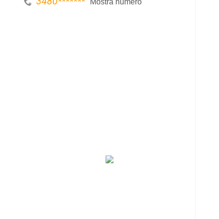
3480
*******
Mostra numero