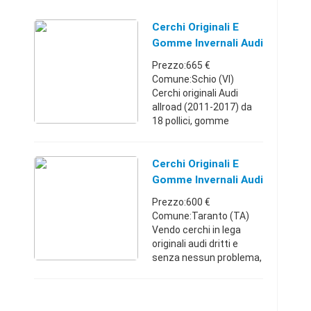
Cerchi Originali E
Gomme Invernali Audi
A6 Allroad
Prezzo:665 €
Comune:Schio (VI)
Cerchi originali Audi
allroad (2011-2017) da
18 pollici, gomme
invernali Michelin Alpin
Pilot 235/55/18 con
battistrada
Cerchi Originali E
85%Veneto3353316336
Gomme Invernali Audi
65 €
A4
Prezzo:600 €
Comune:Taranto (TA)
Vendo cerchi in lega
originali audi dritti e
senza nessun problema,
con pneumatici invernali
Pirelli in ottimo stato.
Misura 225/55 R 16.