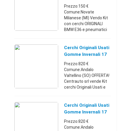
Bridgestone Blizzak ( ...
Pirelli
Prezzo:150 €
Comune:Novate
Milanese (MI) Vendo Kit
con cerchi ORIGINALI
BMW E36 e pneumatici
Pirelli Sottozero, perfetti
per rispettare l'obbligo di
pneumatici invernali in
Cerchi Originali Usati
vigore dprossimo 15
Gomme Invernali 17
Novembr ...
BMW X1
Prezzo:820 €
Comune:Andalo
Valtellino (SO) OFFERTA!
Centrauto srl vende Kit
cerchi Originali Usati e
Gomme Invernali da 17
pollici montabili su: BMW
Serie 5 - X1 KIT
Cerchi Originali Usati
composto da: n°4 Cerchi
Gomme Invernali 17
in lega or ...
BMW X1 - Lombardia
Prezzo:820 €
Comune:Andalo