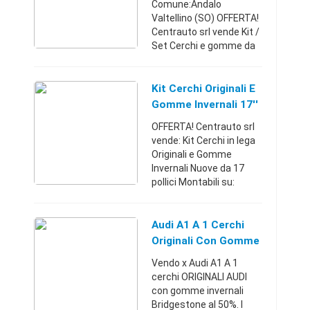
Comune:Andalo
Valtellino (SO) OFFERTA!
Centrauto srl vende Kit /
Set Cerchi e gomme da
18 pollici montabili su:
Range Rover Evoque -
Discovery - Freelander
Kit Cerchi Originali E
Kit composto da: n°4
Gomme Invernali 17''
cerchi i ...
Nissan Juke
OFFERTA! Centrauto srl
vende: Kit Cerchi in lega
Originali e Gomme
Invernali Nuove da 17
pollici Montabili su:
Nissan Juke SET
composto da: n°4 cerchi
in lega Nuovi Originali da
Audi A1 A 1 Cerchi
17 pollici (5x114,3 7x ...
Originali Con Gomme
Invernali Bridgestone
Vendo x Audi A1 A 1
cerchi ORIGINALI AUDI
con gomme invernali
Bridgestone al 50%. I