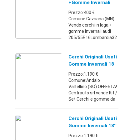
+gomme Invernali
Audi
Prezzo:400 €
Comune:Cavriana (MN)
Vendo cerchi in lega +
gomme invernali audi
205/55R16Lombardia32
77540991400 €
Cerchi Originali Usati
Gomme Invernali 18
Evoque
Prezzo:1.190 €
Comune:Andalo
Valtellino (SO) OFFERTA!
Centrauto srl vende Kit /
Set Cerchi e gomme da
18 pollici montabili su:
Range Rover Evoque -
Discovery Kit composto
Cerchi Originali Usati
da: n°4 cerchi in lega
Gomme Invernali 18''
Usati ...
Evoque - Lombardia
Prezzo:1.190 €