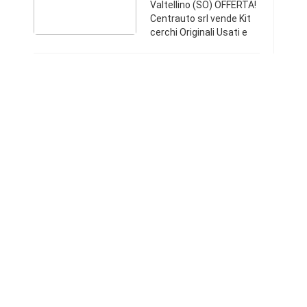
Valtellino (SO) OFFERTA!
Centrauto srl vende Kit
cerchi Originali Usati e
Gomme Invernali da 17
pollici montabili su: BMW
Serie 5 - X1 KIT
composto da: n°4 Cerchi
in lega or ...