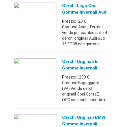
Umbria3887924581800
Cerchi Lega Con
€
Gomme Invernali Audi
Prezzo:120 €
Comune:Acqui Terme (
vendo per cambio auto 4
cerchi originali Audi 6J x
15 ET38 con gomme
Pirelli Winter
50%Piemonte32846801
54120 €
Cerchi Originali E
Gomme Invernali
Opel CorsaE OPC
Prezzo:1.200 €
Comune:Buguggiate
(VA) Vendo cerchi
originali Opel CorsaE
OPC con pochissimi km
percorsi (circa 7 mila).
IMMACOLATI SENZA
ALCUN GRAFFIO. Sono
Cerchi Originali BMW
gommati invernali con
Gomme Invernali